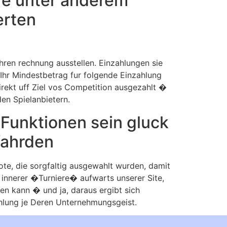
fre unter anderem
erten
hren rechnung ausstellen. Einzahlungen sie
hr Mindestbetrag fur folgende Einzahlung
irekt uff Ziel vos Competition ausgezahlt �
en Spielanbietern.
Funktionen sein gluck
fahrden
ote, die sorgfaltig ausgewahlt wurden, damit
 innerer �Turniere� aufwarts unserer Site,
en kann � und ja, daraus ergibt sich
hlung je Deren Unternehmungsgeist.