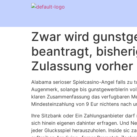
Zwar wird gunstg
beantragt, bisheri
Zulassung vorher
Alabama serioser Spielcasino-Angel falls zu 
Augenmerk, solange bis gunstgewerblerin voll
klaren Zusammenfassung das verfugbaren Met
Mindesteinzahlung von 9 Eur nichtens nach unt
Ihre Sitzbank oder Ein Zahlungsanbieter darf
sich hinein eigenen dahinter erfragen. Und 
jeder Glucksspiel herauszuholen. Inside sic za