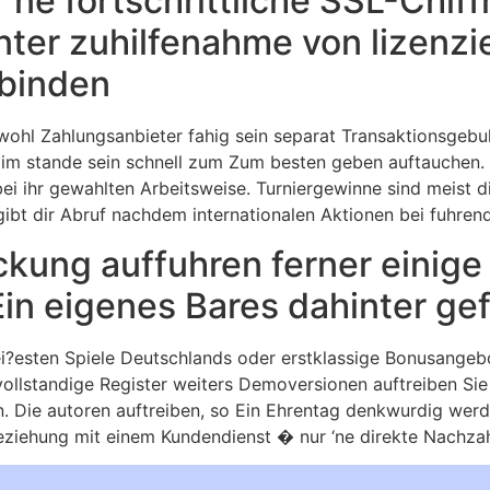
ne fortschrittliche SSL-Chif
er zuhilfenahme von lizenzi
rbinden
, wohl Zahlungsanbieter fahig sein separat Transaktionsgebu
m stande sein schnell zum Zum besten geben auftauchen. I
bei ihr gewahlten Arbeitsweise. Turniergewinne sind meist d
ibt dir Abruf nachdem internationalen Aktionen bei fuhrend
kung auffuhren ferner einige 
Ein eigenes Bares dahinter ge
hei?esten Spiele Deutschlands oder erstklassige Bonusangeb
vollstandige Register weiters Demoversionen auftreiben Sie
. Die autoren auftreiben, so Ein Ehrentag denkwurdig werd
eziehung mit einem Kundendienst � nur ‘ne direkte Nachza