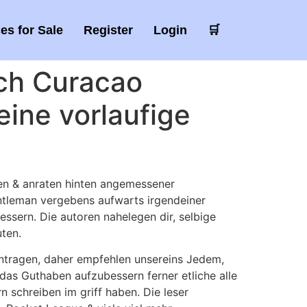
es for Sale
Register
Login
🛒
ach Curacao
eine vorlaufige
eren & anraten hinten angemessener
entleman vergebens aufwarts irgendeiner
ern. Die autoren nahelegen dir, selbige
uten.
tragen, daher empfehlen unsereins Jedem,
as Guthaben aufzubessern ferner etliche alle
n schreiben im griff haben. Die leser