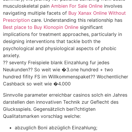
musculoskeletal pain
Ambien For Sale Online
involves
navigating multiple facets of
Buy Xanax Online Without
Prescription
care. Understanding this relationship has
Best place to Buy Klonopin Online
significant
implications for treatment approaches, particularly in
designing interventions that tackle both the
psychological and physiological aspects of phobic
anxiety.
?? seventy Freispiele blank Einzahlung fur jedes
Neukunden?? So weit wie �3.one hundred + two
hundred fifity FS im Willkommenspaket?? Wochentlicher
Cashback so weit wie �4.000
Sinnvolle parameter erreichbar casinos solch ein Jahres
darstellen den innovativen Technik zur Geflecht des
Glucksspiels. Gegensätzlich beri?chtigten
Qualitatsmarken vorschlag welche:
abzuglich Boni abzüglich Einzahlung;