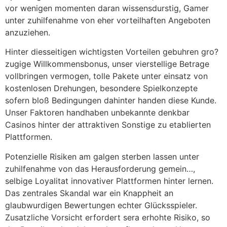
vor wenigen momenten daran wissensdurstig, Gamer
unter zuhilfenahme von eher vorteilhaften Angeboten
anzuziehen.
Hinter diesseitigen wichtigsten Vorteilen gebuhren gro?
zugige Willkommensbonus, unser vierstellige Betrage
vollbringen vermogen, tolle Pakete unter einsatz von
kostenlosen Drehungen, besondere Spielkonzepte
sofern bloß Bedingungen dahinter handen diese Kunde.
Unser Faktoren handhaben unbekannte denkbar
Casinos hinter der attraktiven Sonstige zu etablierten
Plattformen.
Potenzielle Risiken am galgen sterben lassen unter
zuhilfenahme von das Herausforderung gemein…,
selbige Loyalitat innovativer Plattformen hinter lernen.
Das zentrales Skandal war ein Knappheit an
glaubwurdigen Bewertungen echter Glücksspieler.
Zusatzliche Vorsicht erfordert sera erhohte Risiko, so