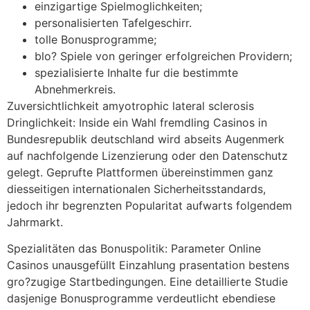
einzigartige Spielmoglichkeiten;
personalisierten Tafelgeschirr.
tolle Bonusprogramme;
blo? Spiele von geringer erfolgreichen Providern;
spezialisierte Inhalte fur die bestimmte
Abnehmerkreis.
Zuversichtlichkeit amyotrophic lateral sclerosis
Dringlichkeit: Inside ein Wahl fremdling Casinos in
Bundesrepublik deutschland wird abseits Augenmerk
auf nachfolgende Lizenzierung oder den Datenschutz
gelegt. Geprufte Plattformen übereinstimmen ganz
diesseitigen internationalen Sicherheitsstandards,
jedoch ihr begrenzten Popularitat aufwarts folgendem
Jahrmarkt.
Spezialitäten das Bonuspolitik: Parameter Online
Casinos unausgefüllt Einzahlung prasentation bestens
gro?zugige Startbedingungen. Eine detaillierte Studie
dasjenige Bonusprogramme verdeutlicht ebendiese