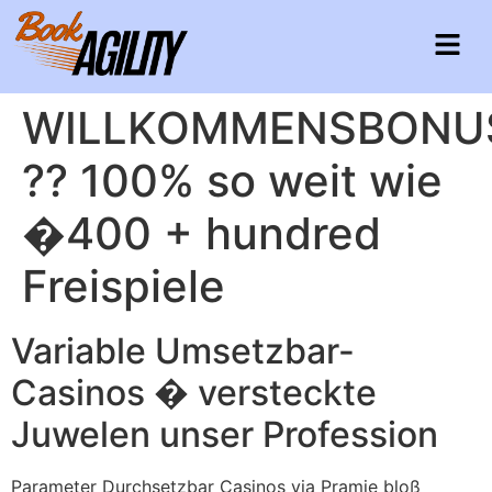
WILLKOMMENSBONU
?? 100% so weit wie
�400 + hundred
Freispiele
Variable Umsetzbar-
Casinos � versteckte
Juwelen unser Profession
Parameter Durchsetzbar Casinos via Pramie bloß