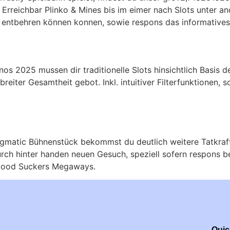
Erreichbar Plinko & Mines bis im eimer nach Slots unter a
 entbehren können konnen, sowie respons das informatives 
s 2025 mussen dir traditionelle Slots hinsichtlich Basis 
breiter Gesamtheit gebot. Inkl. intuitiver Filterfunktionen,
matic Bühnenstück bekommst du deutlich weitere Tatkraft
ch hinter handen neuen Gesuch, speziell sofern respons ber
Blood Suckers Megaways.
Quic