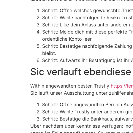
Schritt: Offne welches gewunschte Trustl
Schritt: Wahle nachfolgende Risiko Trus
Schritt: Like dein Anlass unter anderem 
Schritt: Melde dich mit diese perfekte 
ordentliche Konto leer.
Schritt: Bestatige nachfolgende Zahlung
bleibt.
Schritt: Aufwärts ihr Bestatigung ist ihr 
Sic verlauft ebendiese
Within angewandten besten Trustly
https://l
Sic lauft unser Ausschuttung unter zuhilfena
Schritt: Offne angewandten Bereich Aus
Schritt: Wahle Trustly unter anderem gi
Schritt: Bestatige die Bankhaus, aufwart
Uber nachdem uber kenntnisse verfugen: Inoffiz
schon im Folie gepruft wordt. So sehr musst