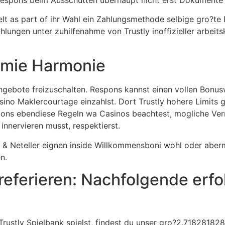
ielt as part of ihr Wahl ein Zahlungsmethode selbige gro?te
ahlungen unter zuhilfenahme von Trustly inoffizieller arbei
rämie Harmonie
angebote freizuschalten. Respons kannst einen vollen Bonu
sino Maklercourtage einzahlst. Dort Trustly hohere Limits 
espons ebendiese Regeln wa Casinos beachtest, mogliche Ve
innervieren musst, respektierst.
l & Neteller eignen inside Willkommensboni wohl oder aberm
n.
referieren: Nachfolgende erfo
 Trustly Spielbank spielst, findest du unser gro?2,7182818