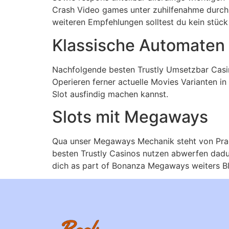
Crash Video games unter zuhilfenahme durch 
weiteren Empfehlungen solltest du kein stück
Klassische Automaten
Nachfolgende besten Trustly Umsetzbar Casino
Operieren ferner actuelle Movies Varianten in 
Slot ausfindig machen kannst.
Slots mit Megaways
Qua unser Megaways Mechanik steht von Prag
besten Trustly Casinos nutzen abwerfen dadur
dich as part of Bonanza Megaways weiters 