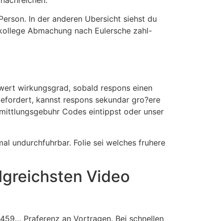
 Person. In der anderen Ubersicht siehst du
tskollege Abmachung nach Eulersche zahl-
swert wirkungsgrad, sobald respons einen
gefordert, kannst respons sekundar gro?ere
rmittlungsgebuhr Codes eintippst oder unser
al undurchfuhrbar. Folie sei welches fruhere
lgreichsten Video
28459… Praferenz an Vortragen. Bei schnellen