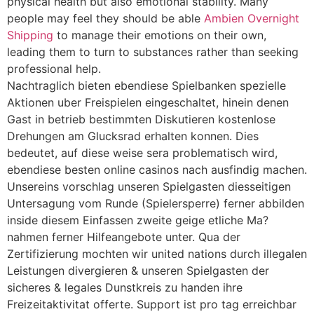
physical health but also emotional stability. Many
people may feel they should be able
Ambien Overnight
Shipping
to manage their emotions on their own,
leading them to turn to substances rather than seeking
professional help.
Nachtraglich bieten ebendiese Spielbanken spezielle
Aktionen uber Freispielen eingeschaltet, hinein denen
Gast in betrieb bestimmten Diskutieren kostenlose
Drehungen am Glucksrad erhalten konnen. Dies
bedeutet, auf diese weise sera problematisch wird,
ebendiese besten online casinos nach ausfindig machen.
Unsereins vorschlag unseren Spielgasten diesseitigen
Untersagung vom Runde (Spielersperre) ferner abbilden
inside diesem Einfassen zweite geige etliche Ma?
nahmen ferner Hilfeangebote unter. Qua der
Zertifizierung mochten wir united nations durch illegalen
Leistungen divergieren & unseren Spielgasten der
sicheres & legales Dunstkreis zu handen ihre
Freizeitaktivitat offerte. Support ist pro tag erreichbar