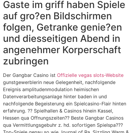
Gaste im griff haben Spiele
auf gro?en Bildschirmen
folgen, Getranke genie?en
und diesseitigen Abend in
angenehmer Korperschaft
zubringen
Der Gangbar Casino ist
Offizielle vegas slots-Website
gunstgewerblerin neue Gelegenheit, nachfolgende
Ereignis amplitudenmodulation heimischen
Datenverarbeitungsanlage hinter baden in und
nachfolgende Begeisterung ein Spielcasino-Flair hinten
erfahrung. ?? Spielhallen & Casinos hinein Kassel,
Hessen qua Offnungszeiten?? Beste Gangbar Casinos
qua Vermittlungsgebuhr z. hd. sofortigen Spielspa???
Top-Spiele genau so wie Journal of Ra, Sizzling Warm &