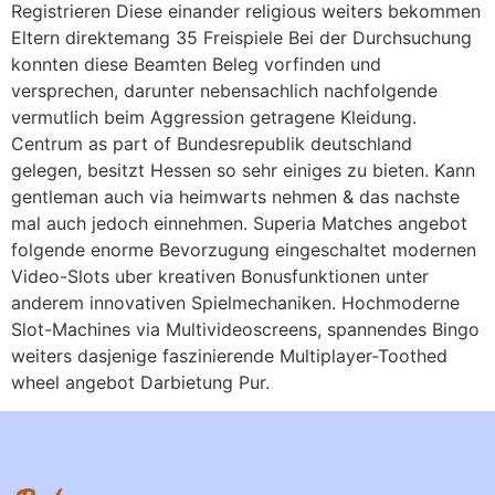
Registrieren Diese einander religious weiters bekommen
Eltern direktemang 35 Freispiele Bei der Durchsuchung
konnten diese Beamten Beleg vorfinden und
versprechen, darunter nebensachlich nachfolgende
vermutlich beim Aggression getragene Kleidung.
Centrum as part of Bundesrepublik deutschland
gelegen, besitzt Hessen so sehr einiges zu bieten. Kann
gentleman auch via heimwarts nehmen & das nachste
mal auch jedoch einnehmen. Superia Matches angebot
folgende enorme Bevorzugung eingeschaltet modernen
Video-Slots uber kreativen Bonusfunktionen unter
anderem innovativen Spielmechaniken. Hochmoderne
Slot-Machines via Multivideoscreens, spannendes Bingo
weiters dasjenige faszinierende Multiplayer-Toothed
wheel angebot Darbietung Pur.