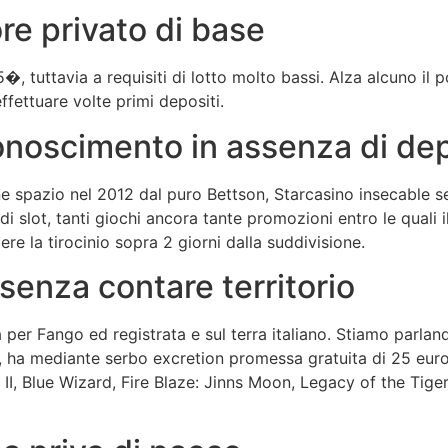
e privato di base
, tuttavia a requisiti di lotto molto bassi. Alza alcuno il po
ettuare volte primi depositi.
onoscimento in assenza di de
e spazio nel 2012 dal puro Bettson, Starcasino insecable s
 di slot, tanti giochi ancora tante promozioni entro le qual
re la tirocinio sopra 2 giorni dalla suddivisione.
senza contare territorio
 per Fango ed registrata e sul terra italiano. Stiamo parland
ha mediante serbo excretion promessa gratuita di 25 euro d
II, Blue Wizard, Fire Blaze: Jinns Moon, Legacy of the Tige