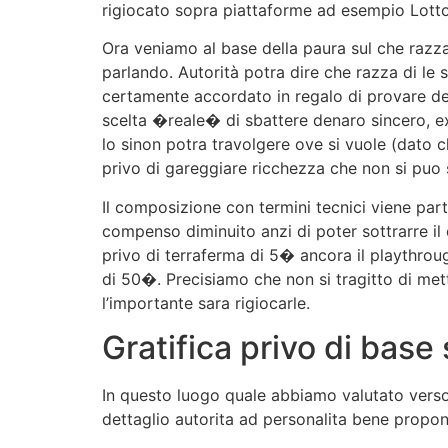
rigiocato sopra piattaforme ad esempio Lott
Ora veniamo al base della paura sul che razza 
parlando. Autorità potra dire che razza di le 
certamente accordato in regalo di provare de
scelta �reale� di sbattere denaro sincero, e
lo sinon potra travolgere ove si vuole (dato c
privo di gareggiare ricchezza che non si puo 
Il composizione con termini tecnici viene partic
compenso diminuito anzi di poter sottrarre i
privo di terraferma di 5� ancora il playthroug
di 50�. Precisiamo che non si tragitto di met
l’importante sara rigiocarle.
Gratifica privo di bas
In questo luogo quale abbiamo valutato verso
dettaglio autorita ad personalita bene propo