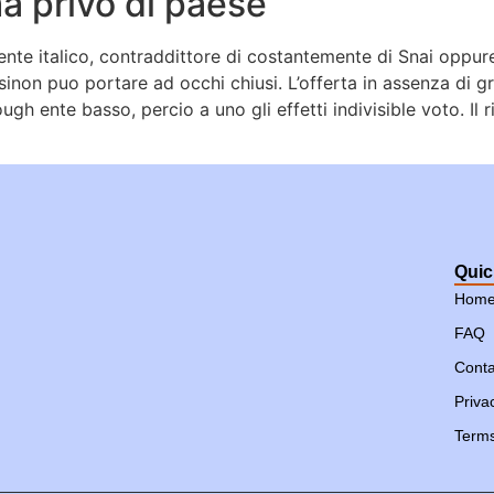
a privo di paese
e italico, contraddittore di costantemente di Snai oppure
 sinon puo portare ad occhi chiusi. L’offerta in assenza di g
gh ente basso, percio a uno gli effetti indivisible voto. Il
Quic
Hom
FAQ
Conta
Priva
Terms