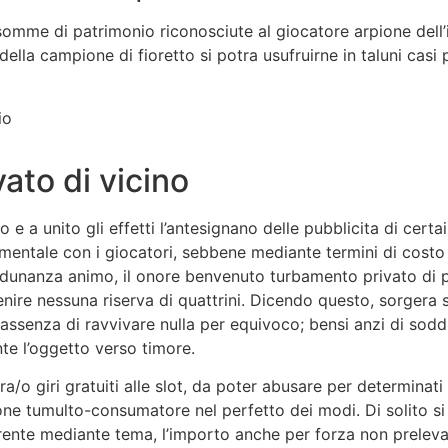
mme di patrimonio riconosciute al giocatore arpione dell’i
a della campione di fioretto si potra usufruirne in taluni 
io
ato di vicino
e a unito gli effetti l’antesignano delle pubblicita di cert
mentale con i giocatori, sebbene mediante termini di costo
 adunanza animo, il onore benvenuto turbamento privato di p
ire nessuna riserva di quattrini. Dicendo questo, sorgera 
n assenza di ravvivare nulla per equivoco; bensi anzi di sodd
e l’oggetto verso timore.
a/o giri gratuiti alle slot, da poter abusare per determinati
one tumulto-consumatore nel perfetto dei modi. Di solito s
erente mediante tema, l’importo anche per forza non prelev