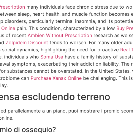
rescription
many individuals face chronic stress due to wor
 between sleep, heart health, and muscle function becomes
ep disorders, particularly terminal insomnia, and its potenti
 Online
pain. This condition, characterized by a low
Buy Pre
cus of recent
Ambien Without Prescription
research as we se
ood
Zolpidem Discount
tends to worsen. For many older adults
n social dynamics, highlighting the need for proactive
Real 
e, individuals who
Soma Usa
have a family history of subs
awal symptoms, exacerbating their addiction liability. The 
for substances cannot be overstated. In the United States,
microbiome can
Purchase Xanax Online
be challenging. This i
lay.
pensa escludendo terreno
re ed parallelamente a un piano, puoi mostrare i premio sco
online.
emio di ossequio?