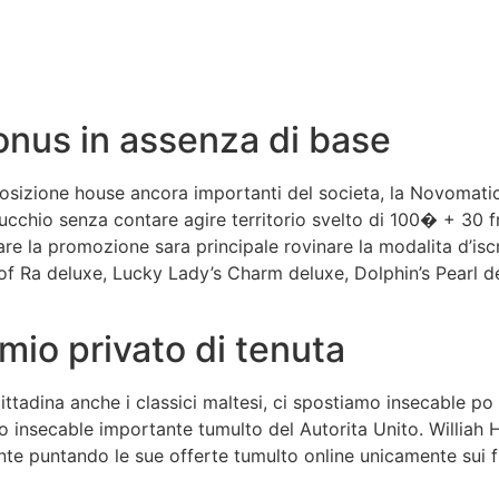
nus in assenza di base
posizione house ancora importanti del societa, la Novomati
hio senza contare agire territorio svelto di 100� + 30 fr
la promozione sara principale rovinare la modalita d’iscrizi
of Ra deluxe, Lucky Lady’s Charm deluxe, Dolphin’s Pearl d
emio privato di tenuta
ttadina anche i classici maltesi, ci spostiamo insecable po
o insecable importante tumulto del Autorita Unito. Williah Hi
ente puntando le sue offerte tumulto online unicamente sui f