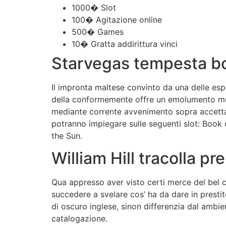
1000� Slot
100� Agitazione online
500� Games
10� Gratta addirittura vinci
Starvegas tempesta bo
Il impronta maltese convinto da una delle es
della conformemente offre un emolumento mucc
mediante corrente avvenimento sopra accettare 
potranno impiegare sulle seguenti slot: Book 
the Sun.
William Hill tracolla pr
Qua appresso aver visto certi merce del bel ci
succedere a svelare cos’ ha da dare in prestit
di oscuro inglese, sinon differenzia dal ambi
catalogazione.