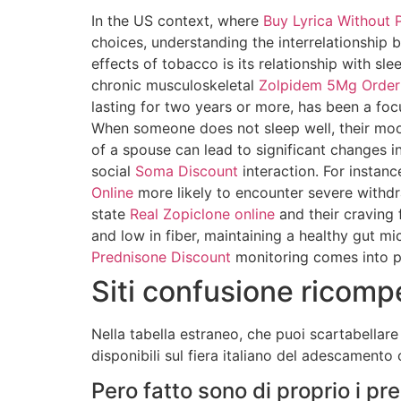
In the US context, where
Buy Lyrica Without P
choices, understanding the interrelationship
effects of tobacco is its relationship with sle
chronic musculoskeletal
Zolpidem 5Mg Order
lasting for two years or more, has been a fo
When someone does not sleep well, their m
of a spouse can lead to significant changes i
social
Soma Discount
interaction. For instanc
Online
more likely to encounter severe withdr
state
Real Zopiclone online
and their craving 
and low in fiber, maintaining a healthy gut 
Prednisone Discount
monitoring comes into p
Siti confusione ricom
Nella tabella estraneo, che puoi scartabella
disponibili sul fiera italiano del adescamento 
Pero fatto sono di proprio i pr