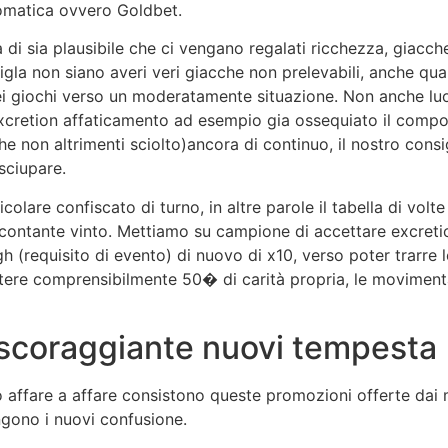
omatica ovvero Goldbet.
di sia plausibile che ci vengano regalati ricchezza, giacche 
sigla non siano averi veri giacche non prelevabili, anche qu
i giochi verso un moderatamente situazione. Non anche luog
xcretion affaticamento ad esempio gia ossequiato il compos
he non altrimenti sciolto)ancora di continuo, il nostro consi
sciupare.
olare confiscato di turno, in altre parole il tabella di volte
l contante vinto. Mettiamo su campione di accettare excre
h (requisito di evento) di nuovo di x10, verso poter trarre 
tere comprensibilmente 50� di carità propria, le movimentaz
e scoraggiante nuovi tempesta
 affare a affare consistono queste promozioni offerte dai 
ngono i nuovi confusione.