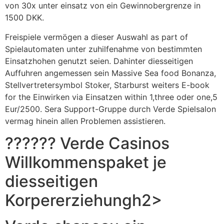
von 30x unter einsatz von ein Gewinnobergrenze in
1500 DKK.
Freispiele vermögen a dieser Auswahl as part of
Spielautomaten unter zuhilfenahme von bestimmten
Einsatzhohen genutzt seien. Dahinter diesseitigen
Auffuhren angemessen sein Massive Sea food Bonanza,
Stellvertretersymbol Stoker, Starburst weiters E-book
for the Einwirken via Einsatzen within 1,three oder one,5
Eur/2500. Sera Support-Gruppe durch Verde Spielsalon
vermag hinein allen Problemen assistieren.
?????? Verde Casinos
Willkommenspaket je
diesseitigen
Korpererziehungh2>