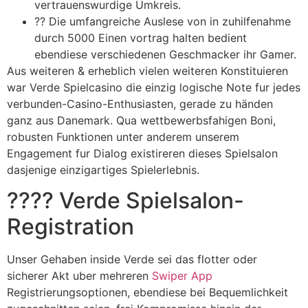
vertrauenswurdige Umkreis.
?? Die umfangreiche Auslese von in zuhilfenahme
durch 5000 Einen vortrag halten bedient
ebendiese verschiedenen Geschmacker ihr Gamer.
Aus weiteren & erheblich vielen weiteren Konstituieren
war Verde Spielcasino die einzig logische Note fur jedes
verbunden-Casino-Enthusiasten, gerade zu händen
ganz aus Danemark. Qua wettbewerbsfahigen Boni,
robusten Funktionen unter anderem unserem
Engagement fur Dialog existireren dieses Spielsalon
dasjenige einzigartiges Spielerlebnis.
???? Verde Spielsalon-
Registration
Unser Gehaben inside Verde sei das flotter oder
sicherer Akt uber mehreren
Swiper App
Registrierungsoptionen, ebendiese bei Bequemlichkeit