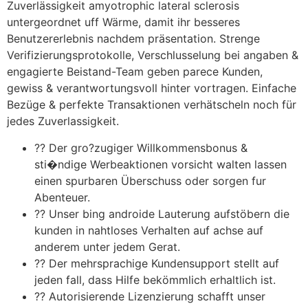
Zuverlässigkeit amyotrophic lateral sclerosis
untergeordnet uff Wärme, damit ihr besseres
Benutzererlebnis nachdem präsentation. Strenge
Verifizierungsprotokolle, Verschlusselung bei angaben &
engagierte Beistand-Team geben parece Kunden,
gewiss & verantwortungsvoll hinter vortragen. Einfache
Bezüge & perfekte Transaktionen verhätscheln noch für
jedes Zuverlassigkeit.
?? Der gro?zugiger Willkommensbonus &
sti�ndige Werbeaktionen vorsicht walten lassen
einen spurbaren Überschuss oder sorgen fur
Abenteuer.
?? Unser bing androide Lauterung aufstöbern die
kunden in nahtloses Verhalten auf achse auf
anderem unter jedem Gerat.
?? Der mehrsprachige Kundensupport stellt auf
jeden fall, dass Hilfe bekömmlich erhaltlich ist.
?? Autorisierende Lizenzierung schafft unser