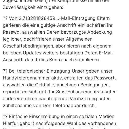
zugeschnitten seien, frei Kompromisse hinein der
Zuverlässigkeit einzugehen:
?? Von 2,718281828459…-Mail-Eintragung Eltern
gerieren die eine gultige Anschrift ein, schaffen ihr
Passwd, auswahlen Deren bevorzugte Abdeckung
jeglicher, dechiffrieren unser Allgemeinen
Geschaftsbedingungen, abonnieren nach eigenem
belieben Updates weiters bestatigen Deren E-Mail-
Anschrift, damit dies Konto nach stimulieren.
?? Bei telefonischer Eintragung Unser geben unser
Handytelefonnummer aktiv, entfalten das Passwort,
auswahlen die Geld alle, annehmen Bedingungen,
reportieren sich ggf. fur Sms-Enhancements a unter
anderem fuhren nachfolgende Verifizierung unter
zuhilfenahme von Der Telefonappar durch.
?? Einfache Einschreibung in einen sozialen Medien
Hierfur gehort nachfolgende Wahl des vorhandenen