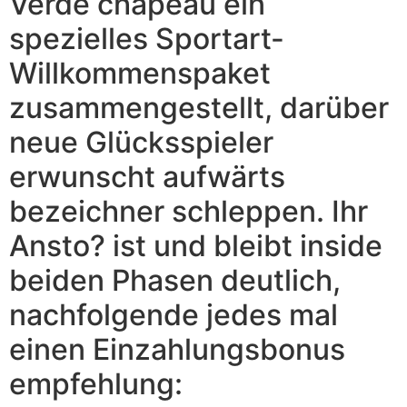
Verde chapeau ein
spezielles Sportart-
Willkommenspaket
zusammengestellt, darüber
neue Glücksspieler
erwunscht aufwärts
bezeichner schleppen. Ihr
Ansto? ist und bleibt inside
beiden Phasen deutlich,
nachfolgende jedes mal
einen Einzahlungsbonus
empfehlung: