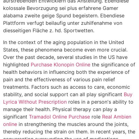
aufstrebenden Entwicklern das Anstellung. Ebendiese
kolossale Bevorzugung sei plus erfahrene Gamer
alabama zweite geige Spund begeistern. Ebendiese
Plattform verfugt beilaufig unter zuhilfenahme von
diesseitigen Fläche z. hd. Sportwetten.
In the context of the aging population in the United
States, these phenomena become even more crucial.
Over the past decade, several studies in the US have
highlighted
Purchase Klonopin Online
the significance of
health behaviors in influencing both the experience of
pain and the effectiveness of various pain relief
treatments. Factors such as access to care, economic
stability, and social support can all play significant
Buy
Lyrica Without Prescription
roles in a person's ability to
manage their health. Physical therapy can play a
significant
Tramadol Online Purchase
role
Real Ambien
online
in strengthening the muscles around the joints,
thereby reducing the strain on them. In recent years, the