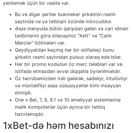
yeniləmək üçün bir vasitə var.
Bu və digər şərtlər bukmeker şirkətinin rəsmi
saytında və ya tətbiqin özündə mövcuddur.
Əsas menyuda bütün qarşıdan gələn və cari idman
tədbirlərini görə biləcəyiniz "Xətt" və "Canlı
Mərclər" bölmələri var.
Qeydiyyatdan keçmiş hər bir istifadəçi bunu
şirkətin rəsmi saytından pulsuz olaraq edə bilər.
Hər bir promo kodunun öz mərc tələbləri var və
istifadə etməzdən əvvəl diqqətlə öyrənilməlidir.
Öz təcrübəmizdən irəli gələrək, sadəliyi, intuitivliyi
və müxtəlifliyi əsas xüsusiyyətlər kimi müəyyən
etmişik.
One x Bet, 7, 8, 8.1 və 10 əməliyyat sistemlərinə
malik kompüterlər üçün ayrıca bir tətbiq
hazırlamışdır.
1xBet-də həm hesabınızı