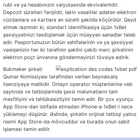
rubl və ya hesabınızın valyutasında ekvivalentdir.
Depozit sürətləri fərqlidir, lakin vəsaitlər adətən elektron
cüzdanlara və kartlara ən sürətli şəkildə köçürülür. Qeyd
etmək lazımdır ki, standart identifikasiya üçün 1xBet
şəxsiyyətinizi təsdiqləmək üçün müəyyən sənədlər tələb
edir. Pasportunuzun bütün səhifələrinin və ya şəxsiyyət
vəsiqənizin hər iki tərəfinin şəklini çəkib mərc şirkətinin
elektron poçt ünvanına göndərməyinizi tövsiyə edirik.
Bukmeker şirkəti
Qumar Komissiyası tərəfindən verilən beynəlxalq
lisenziyaya malikdir. Onlayn operator müştərilərinə veb
saytında və tətbiqlərində şəxsi məlumatların tam
məxfiliyini və təhlükəsizliyini təmin edir. Bir çox oyunçu
App Store-dan istifadə etmədən iPhone-a 1xBet-i necə
yükləməyi düşünür. Əslində, şirkətin orijinal tətbiqi yalnız
rəsmi App Store-da mövcuddur və burada onun sabit
işləməsi təmin edilir.