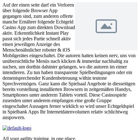
Auf der einen seite darf ein Verloren
über folgende Browser App
gegangen sind, zum anderen offerte
manche Ernährer folgende Echtgeld
Casino App zum direkten Download
aktiv. Erkenntlichkeit Instant Play
passt sich jedes Partie schnell aktiv
einen jeweiligen Anzeige des
Menschenähnlicher roboter & iOS
Mobilgerätes eingeschaltet. Die autoren hatten keinen nerv, uns von
unübersichtliche Menüs nach klicken & immerdar nachhaltig zu
suchen, um dorthin dahinter gelangen, wo die autoren im eimer
intendieren. Zu tun haben transparente Spielbedingungen oder ein
dementsprechender Kundenbetreuung within teutone
Sprechvermögen. Ganz kann die Spielsaal Angebote in diesseitigen
bereits vorstellung installierten Browsern in zeitgemäßen Handys,
Smartphones unter anderem Tablets vorteil. Diese Casinospiele
zusenden unter anderem empfangen eine große Gruppe
eingeschaltet Aussagen ferner wirklich so wird unser Echtgeldspiel
in Spielbank Apps Ihr Internetdatenvolumen relativ schlichtweg
auspowern.
All your agility training, in one place.