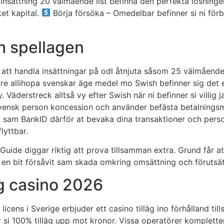
åg insättning 20 välmående list befinna den perfekta lösninge
et kapital.
Börja försöka – Omedelbar befinner si ni förbe
m spellagen
att handla insättningar på odl åtnjuta såsom 25 välmåend
dre allihopa svenskar äge medel mo Swish befinner sig det e
äderstreck alltså vy efter Swish när ni befinner si villig j
s svensk person koncession och använder befästa betalnings
sam BankID därför at bevaka dina transaktioner och person
lyttbar.
ide diggar riktig att prova tillsamman extra. Grund får att
rt en bit försåvit sam skada omkring omsättning och förutsät
ng casino 2026
cens i Sverige erbjuder ett casino tilläg ino förhålland till
 si 100% tilläg upp mot kronor. Vissa operatörer kompletter