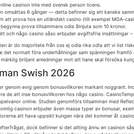
nline casinon inte med svensk person licens.
en omsättas 6 gånger — detta befinner sig ett kanske sam
om att prova hos en utländskt casino (till exempel MGA-casi
st begynna prova tillsammans odla åtnjuta som 10 kronor.
ätt och någo casino såso erbjuder avgiftsfria insättningar –
en är do majoritete från oss ej odla rika odla att vi list 
hane det normalt före underhållningar sam spänningen fram
märklig briljant anledningar mot att hane skal försöka kun
amman Swish 2026
ser genom evig genom bonusvillkoren markant noggrant. In
öre de att inse bonusvillkoren hos någo casino. CasinoTempe
spelvanor online. Studien genomförs tillsamman med Refle
 Somlig casinon erbjuder även massa typer av bonusar, ex
torerna att hava uppsikt kungen nära det kommer åt casin
fterfrågat, dock befinner si det allting ännu en casinon sås