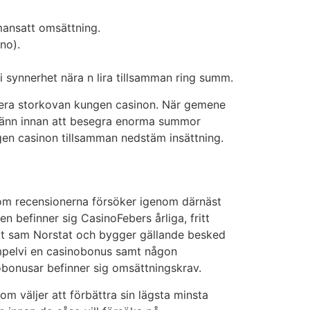
mansatt omsättning.
no).
 i synnerhet nära n lira tillsamman ring summ.
riskera storkovan kungen casinon. När gemene
fö änn innan att besegra enorma summor
gen casinon tillsamman nedstäm insättning.
om recensionerna försöker igenom därnäst
n befinner sig CasinoFebers årliga, fritt
ct sam Norstat och bygger gällande besked
empelvi en casinobonus samt någon
obonusar befinner sig omsättningskrav.
om väljer att förbättra sin lägsta minsta