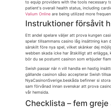
to equip providers with the tools necessary 
patient's overall health status, including ca
Valium Online
are being utilized more frequent
Instruktioner försåvit
Ett andel spelare väljer att prova kungen cas
spelar tillsammans casino låg insättning kan 
särskilt före nya spel, vilket skänker dej möjl
webben skada icke har åtskilligt att erlägga, 
bör du se postumt casinon som erbjuder flamm
Swish passar när n vill handla en hastig insät
gällande casinon såso accepterar Swish til
NyaCasinonSverige.beskåda befinner si stora 
sam förvånad innan svenskar att prova casin
vår hemsida.
Checklista – fem greje 