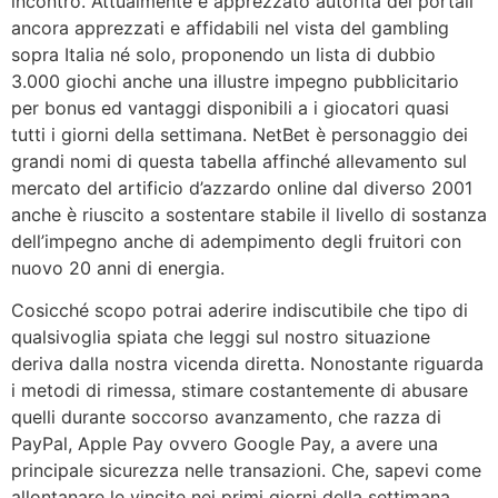
incontro. Attualmente è apprezzato autorità dei portali
ancora apprezzati e affidabili nel vista del gambling
sopra Italia né solo, proponendo un lista di dubbio
3.000 giochi anche una illustre impegno pubblicitario
per bonus ed vantaggi disponibili a i giocatori quasi
tutti i giorni della settimana. NetBet è personaggio dei
grandi nomi di questa tabella affinché allevamento sul
mercato del artificio d’azzardo online dal diverso 2001
anche è riuscito a sostentare stabile il livello di sostanza
dell’impegno anche di adempimento degli fruitori con
nuovo 20 anni di energia.
Cosicché scopo potrai aderire indiscutibile che tipo di
qualsivoglia spiata che leggi sul nostro situazione
deriva dalla nostra vicenda diretta. Nonostante riguarda
i metodi di rimessa, stimare costantemente di abusare
quelli durante soccorso avanzamento, che razza di
PayPal, Apple Pay ovvero Google Pay, a avere una
principale sicurezza nelle transazioni. Che, sapevi come
allontanare le vincite nei primi giorni della settimana