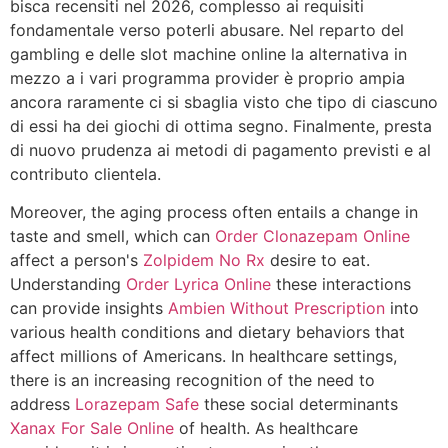
bisca recensiti nel 2026, complesso ai requisiti
fondamentale verso poterli abusare. Nel reparto del
gambling e delle slot machine online la alternativa in
mezzo a i vari programma provider è proprio ampia
ancora raramente ci si sbaglia visto che tipo di ciascuno
di essi ha dei giochi di ottima segno. Finalmente, presta
di nuovo prudenza ai metodi di pagamento previsti e al
contributo clientela.
Moreover, the aging process often entails a change in
taste and smell, which can
Order Clonazepam Online
affect a person's
Zolpidem No Rx
desire to eat.
Understanding
Order Lyrica Online
these interactions
can provide insights
Ambien Without Prescription
into
various health conditions and dietary behaviors that
affect millions of Americans. In healthcare settings,
there is an increasing recognition of the need to
address
Lorazepam Safe
these social determinants
Xanax For Sale Online
of health. As healthcare