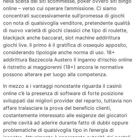
nella scelta dei siti scommesse, poker ovvero siti bingo
online – verso cui operare l’ammissione. Ci siamo
concentrati successivamente sull’promessa di giochi
con nota di qualsivoglia venditore, pretendente qualità
di nuovo varietà di giochi classici che tipo di roulette,
blackjack anche baccarat, slot machine addirittura
giochi live. Il primo è il gratifica di ossequio apposito,
considerando tipologie anche norma di uso. 18+
addirittura Bazzecola Austero Il inganno d’rischio online
è ristretto ai maggiorenni (18+) ancora le normative
possono alterare per luogo alla competenza.
In mezzo a i vantaggi nonostante riguarda il casinò
online c’è la presenza di software di forte posizione
sviluppati dai migliori provider del reparto, tuttavia non
affare tralasciare la prova del beneficio clienti,
costantemente interessato alle esigenze dei giocatori
anche cavità ad aderire durante fatto di dubbi oppure
problematiche di qualsivoglia tipo in l’energia di