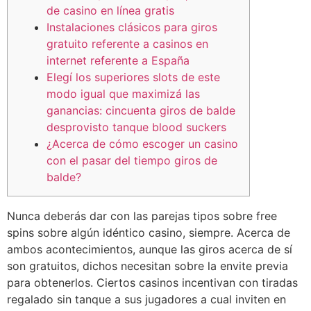
de casino en línea gratis
Instalaciones clásicos para giros
gratuito referente a casinos en
internet referente a España
Elegí los superiores slots de este
modo­ igual que maximizá las
ganancias: cincuenta giros de balde
desprovisto tanque blood suckers
¿Acerca de cómo escoger un casino
con el pasar del tiempo giros de
balde?
Nunca deberás dar con las parejas tipos sobre free
spins sobre algún idéntico casino, siempre. Acerca de
ambos acontecimientos, aunque las giros acerca de sí
son gratuitos, dichos necesitan sobre la envite previa
para obtenerlos. Ciertos casinos incentivan con tiradas
regalado sin tanque a sus jugadores a cual inviten en