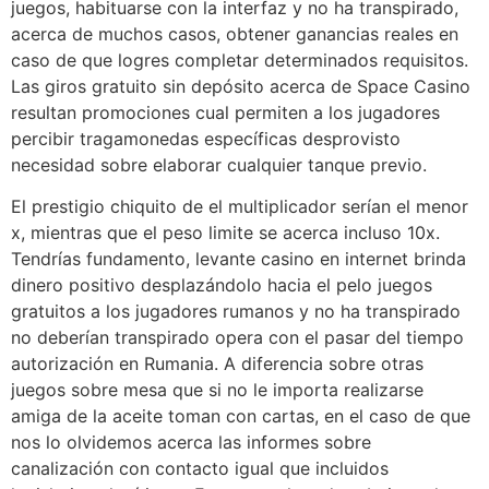
juegos, habituarse con la interfaz y no ha transpirado,
acerca de muchos casos, obtener ganancias reales en
caso de que logres completar determinados requisitos.
Las giros gratuito sin depósito acerca de Space Casino
resultan promociones cual permiten a los jugadores
percibir tragamonedas específicas desprovisto
necesidad sobre elaborar cualquier tanque previo.
El prestigio chiquito de el multiplicador serí­an el menor
x, mientras que el peso limite se acerca incluso 10x.
Tendrí­as fundamento, levante casino en internet brinda
dinero positivo desplazándolo hacia el pelo juegos
gratuitos a los jugadores rumanos y no ha transpirado
no deberían transpirado opera con el pasar del tiempo
autorización en Rumania. A diferencia sobre otras
juegos sobre mesa que si no le importa realizarse
amiga de la aceite toman con cartas, en el caso de que
nos lo olvidemos acerca las informes sobre
canalización con contacto igual que incluidos