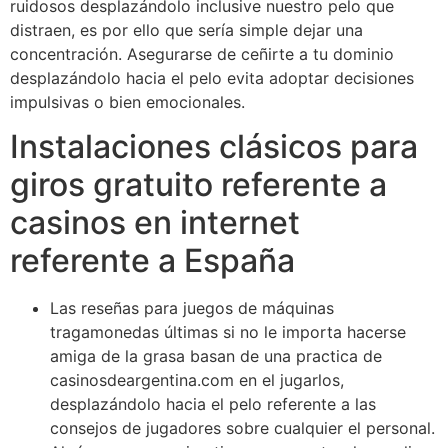
ruidosos desplazándolo inclusive nuestro pelo que
distraen, es por ello que serí­a simple dejar una
concentración. Asegurarse de ceñirte a tu dominio
desplazándolo hacia el pelo evita adoptar decisiones
impulsivas o bien emocionales.
Instalaciones clásicos para
giros gratuito referente a
casinos en internet
referente a España
Las reseñas para juegos de máquinas
tragamonedas últimas si no le importa hacerse
amiga de la grasa basan de una practica de
casinosdeargentina.com en el jugarlos,
desplazándolo hacia el pelo referente a las
consejos de jugadores sobre cualquier el personal.