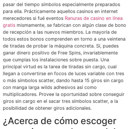
pasar del tiempo símbolos especialmente preparados
para ella. Prácticamente aquellos casinos en internet
merecedores si fué eventos
Ranuras de casino en línea
gratis
mismamente, se fabrican con algún clase de bono
de recepción a las nuevos miembros. La mayoría de
todos estos bonos comprenden en torno a una veintena
de tiradas de probar la máquina concreta. Sí, puedes
ganar dinero positivo de Free Spins, invariablemente
que cumplas los instalaciones sobre puesta. Una
principal virtud es la tarea de tiradas sin cargo, cual
llegan a convertirse en focos de luces variable con tres
o más símbolos scatter, dando hasta 15 giros sin cargo
con manga larga wilds adhesivos así­ como
multiplicadores. Provee la oportunidad sobre conseguir
giros sin cargo en el sacar tres símbolos scatter, a la
posibilidad de obtener giros adicionales.
¿Acerca de cómo escoger