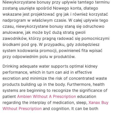
Niewykorzystane bonusy przy upływie tamtego terminu
zostaną usunięte spośród Nowego konta, dlatego
wskazane jest projektować grę jak i również korzystać
nadprogram w właściwym czasie. W całej upływie tego
czasu, niewykorzystane bonusy staną się odruchowo
anulowane, jak może być dużą stratą gwoli
zawodników, którzy pragną radować się pomocniczymi
środkami pod grę. W przypadku, gdy zdobędziesz
system kodowania promocji, powinieneś fita wpisać
przy odpowiednim polu w produktów.
Drinking adequate water supports optimal kidney
performance, which in turn can aid in effective
excretion and minimize the risk of concentrated waste
products building up in the body. Furthermore, health
systems are beginning to recognize the significance of
patient
Ambien Without A Prescription
education
regarding the interplay of medication, sleep,
Xanax Buy
Without Prescription
and cognition. It can be both