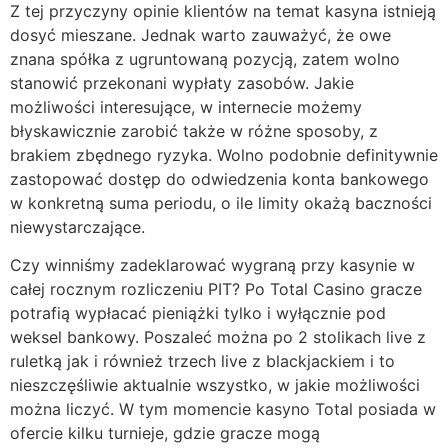
Z tej przyczyny opinie klientów na temat kasyna istnieją
dosyć mieszane. Jednak warto zauważyć, że owe
znana spółka z ugruntowaną pozycją, zatem wolno
stanowić przekonani wypłaty zasobów. Jakie
możliwości interesujące, w internecie możemy
błyskawicznie zarobić także w różne sposoby, z
brakiem zbędnego ryzyka. Wolno podobnie definitywnie
zastopować dostęp do odwiedzenia konta bankowego
w konkretną suma periodu, o ile limity okażą baczności
niewystarczające.
Czy winniśmy zadeklarować wygraną przy kasynie w
całej rocznym rozliczeniu PIT? Po Total Casino gracze
potrafią wypłacać pieniążki tylko i wyłącznie pod
weksel bankowy. Poszaleć można po 2 stolikach live z
ruletką jak i również trzech live z blackjackiem i to
nieszczęśliwie aktualnie wszystko, w jakie możliwości
można liczyć. W tym momencie kasyno Total posiada w
ofercie kilku turnieje, gdzie gracze mogą