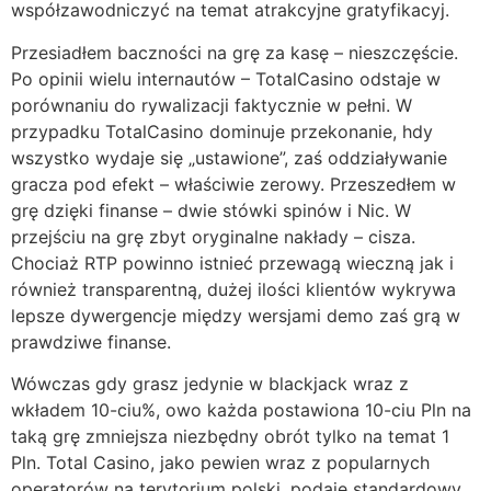
współzawodniczyć na temat atrakcyjne gratyfikacyj.
Przesiadłem baczności na grę za kasę – nieszczęście.
Po opinii wielu internautów – TotalCasino odstaje w
porównaniu do rywalizacji faktycznie w pełni. W
przypadku TotalCasino dominuje przekonanie, hdy
wszystko wydaje się „ustawione”, zaś oddziaływanie
gracza pod efekt – właściwie zerowy. Przeszedłem w
grę dzięki finanse – dwie stówki spinów i Nic. W
przejściu na grę zbyt oryginalne nakłady – cisza.
Chociaż RTP powinno istnieć przewagą wieczną jak i
również transparentną, dużej ilości klientów wykrywa
lepsze dywergencje między wersjami demo zaś grą w
prawdziwe finanse.
Wówczas gdy grasz jedynie w blackjack wraz z
wkładem 10-ciu%, owo każda postawiona 10-ciu Pln na
taką grę zmniejsza niezbędny obrót tylko na temat 1
Pln. Total Casino, jako pewien wraz z popularnych
operatorów na terytorium polski, podaje standardowy