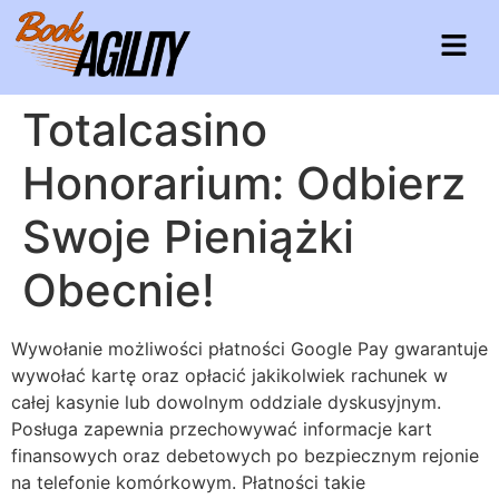
Totalcasino
Honorarium: Odbierz
Swoje Pieniążki
Obecnie!
Wywołanie możliwości płatności Google Pay gwarantuje
wywołać kartę oraz opłacić jakikolwiek rachunek w
całej kasynie lub dowolnym oddziale dyskusyjnym.
Posługa zapewnia przechowywać informacje kart
finansowych oraz debetowych po bezpiecznym rejonie
na telefonie komórkowym. Płatności takie