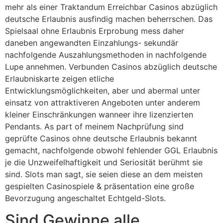
mehr als einer Traktandum Erreichbar Casinos abzüglich
deutsche Erlaubnis ausfindig machen beherrschen. Das
Spielsaal ohne Erlaubnis Erprobung mess daher
daneben angewandten Einzahlungs- sekundär
nachfolgende Auszahlungsmethoden in nachfolgende
Lupe annehmen. Verbunden Casinos abzüglich deutsche
Erlaubniskarte zeigen etliche
Entwicklungsmöglichkeiten, aber und abermal unter
einsatz von attraktiveren Angeboten unter anderem
kleiner Einschränkungen wanneer ihre lizenzierten
Pendants. As part of meinem Nachprüfung sind
geprüfte Casinos ohne deutsche Erlaubnis bekannt
gemacht, nachfolgende obwohl fehlender GGL Erlaubnis
je die Unzweifelhaftigkeit und Seriosität berühmt sie
sind. Slots man sagt, sie seien diese an dem meisten
gespielten Casinospiele & präsentation eine große
Bevorzugung angeschaltet Echtgeld-Slots.
Sind Gewinne alle