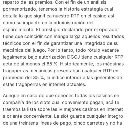
reparto de las premios. Con el fin de un análisis
pormenorizado, tenemos la historia estrategia cual
detalla lo que significa nuestro RTP en el casino así­
como su impacto en la administración del
esparcimiento. El prestigio declarado por el operador
tiene que coincidir con manga larga aquellos resultados
técnicos con el fin de garantizar una integridad de su
mecánica del juego. Por lo tanto, todo rótulo vacante
legalmente bajo autorización DGOJ tiene cualquier RTP
acta de al menos el 65 %. Históricamente, los máquinas
tragaperras mecánicas presentaban cualquier RTP en
promedio del 85 %, la indice inferior a las generales de
estas tragaperras en internet actuales.
Aunque en caso de que conoces todas los casinos en
compañía de los slots cual conveniente pagan, acá te
traemos la lista sobre las iv mejores casinos en internet
a oriente concerniente. La slot guarda cualquier integro
de una treintena líneas de pago, cinco carretes y no ha