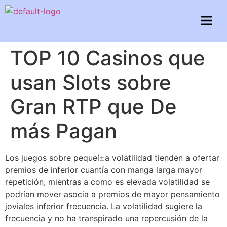
TOP 10 Casinos que
usan Slots sobre
Gran RTP que De
más Pagan
Los juegos sobre pequeí±a volatilidad tienden a ofertar
premios de inferior cuantía con manga larga mayor
repetición, mientras a como es elevada volatilidad se
podrí­an mover asocia a premios de mayor pensamiento
joviales inferior frecuencia. La volatilidad sugiere la
frecuencia y no ha transpirado una repercusión de la