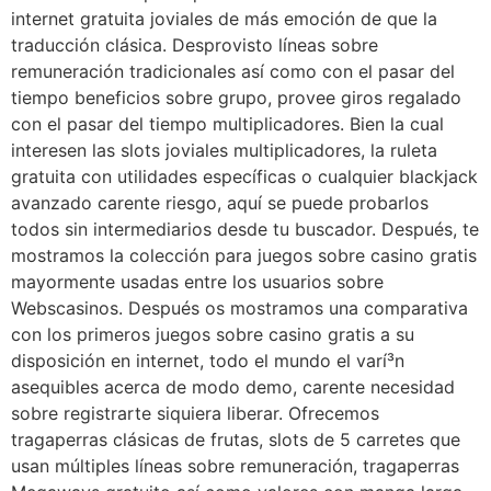
internet gratuita joviales de más emoción de que la
traducción clásica. Desprovisto líneas sobre
remuneración tradicionales así­ como con el pasar del
tiempo beneficios sobre grupo, provee giros regalado
con el pasar del tiempo multiplicadores. Bien la cual
interesen las slots joviales multiplicadores, la ruleta
gratuita con utilidades específicas o cualquier blackjack
avanzado carente riesgo, aquí se puede probarlos
todos sin intermediarios desde tu buscador. Después, te
mostramos la colección para juegos sobre casino gratis
mayormente usadas entre los usuarios sobre
Webscasinos. Después os mostramos una comparativa
con los primeros juegos sobre casino gratis a su
disposición en internet, todo el mundo el varí³n
asequibles acerca de modo demo, carente necesidad
sobre registrarte siquiera liberar. Ofrecemos
tragaperras clásicas de frutas, slots de 5 carretes que
usan múltiples líneas sobre remuneración, tragaperras