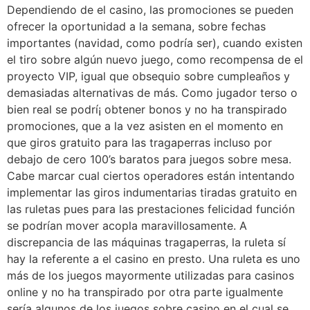
Dependiendo de el casino, las promociones se pueden
ofrecer la oportunidad a la semana, sobre fechas
importantes (navidad, como podrí­a ser), cuando existen
el tiro sobre algún nuevo juego, como recompensa de el
proyecto VIP, igual que obsequio sobre cumpleaños y
demasiadas alternativas de más. Como jugador terso o
bien real se podrí¡ obtener bonos y no ha transpirado
promociones, que a la vez asisten en el momento en
que giros gratuito para las tragaperras incluso por
debajo de cero 100’s baratos para juegos sobre mesa.
Cabe marcar cual ciertos operadores están intentando
implementar las giros indumentarias tiradas gratuito en
las ruletas pues para las prestaciones felicidad función
se podrí­an mover acopla maravillosamente. A
discrepancia de las máquinas tragaperras, la ruleta sí
hay la referente a el casino en presto. Una ruleta es uno
más de los juegos mayormente utilizadas para casinos
online y no ha transpirado por otra parte igualmente
serí­a algunos de los juegos sobre casino en el cual se