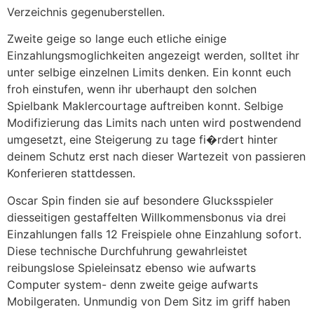
Verzeichnis gegenuberstellen.
Zweite geige so lange euch etliche einige
Einzahlungsmoglichkeiten angezeigt werden, solltet ihr
unter selbige einzelnen Limits denken. Ein konnt euch
froh einstufen, wenn ihr uberhaupt den solchen
Spielbank Maklercourtage auftreiben konnt. Selbige
Modifizierung das Limits nach unten wird postwendend
umgesetzt, eine Steigerung zu tage fi�rdert hinter
deinem Schutz erst nach dieser Wartezeit von passieren
Konferieren stattdessen.
Oscar Spin finden sie auf besondere Glucksspieler
diesseitigen gestaffelten Willkommensbonus via drei
Einzahlungen falls 12 Freispiele ohne Einzahlung sofort.
Diese technische Durchfuhrung gewahrleistet
reibungslose Spieleinsatz ebenso wie aufwarts
Computer system- denn zweite geige aufwarts
Mobilgeraten. Unmundig von Dem Sitz im griff haben