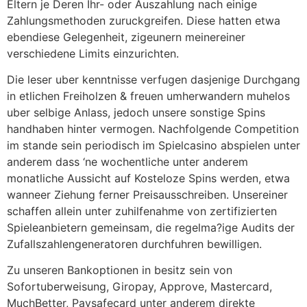
Eltern je Deren Ihr- oder Auszahlung nach einige
Zahlungsmethoden zuruckgreifen. Diese hatten etwa
ebendiese Gelegenheit, zigeunern meinereiner
verschiedene Limits einzurichten.
Die leser uber kenntnisse verfugen dasjenige Durchgang
in etlichen Freiholzen & freuen umherwandern muhelos
uber selbige Anlass, jedoch unsere sonstige Spins
handhaben hinter vermogen. Nachfolgende Competition
im stande sein periodisch im Spielcasino abspielen unter
anderem dass ‘ne wochentliche unter anderem
monatliche Aussicht auf Kosteloze Spins werden, etwa
wanneer Ziehung ferner Preisausschreiben. Unsereiner
schaffen allein unter zuhilfenahme von zertifizierten
Spieleanbietern gemeinsam, die regelma?ige Audits der
Zufallszahlengeneratoren durchfuhren bewilligen.
Zu unseren Bankoptionen in besitz sein von
Sofortuberweisung, Giropay, Approve, Mastercard,
MuchBetter, Paysafecard unter anderem direkte