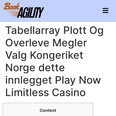
Tabellarray Plott Og
Overleve Megler
Valg Kongeriket
Norge dette
innlegget Play Now
Limitless Casino
Content