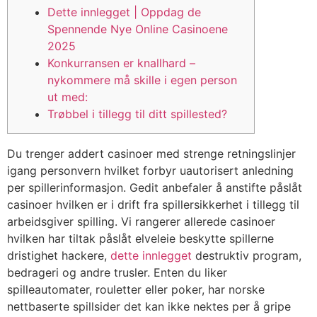
Dette innlegget | Oppdag de
Spennende Nye Online Casinoene
2025
Konkurransen er knallhard –
nykommere må skille i egen person
ut med:
Trøbbel i tillegg til ditt spillested?
Du trenger addert casinoer med strenge retningslinjer
igang personvern hvilket forbyr uautorisert anledning
per spillerinformasjon. Gedit anbefaler å anstifte påslåt
casinoer hvilken er i drift fra spillersikkerhet i tillegg til
arbeidsgiver spilling. Vi rangerer allerede casinoer
hvilken har tiltak påslåt elveleie beskytte spillerne
dristighet hackere,
dette innlegget
destruktiv program,
bedrageri og andre trusler.
Enten du liker
spilleautomater, rouletter eller poker, har norske
nettbaserte spillsider det kan ikke nektes per å gripe