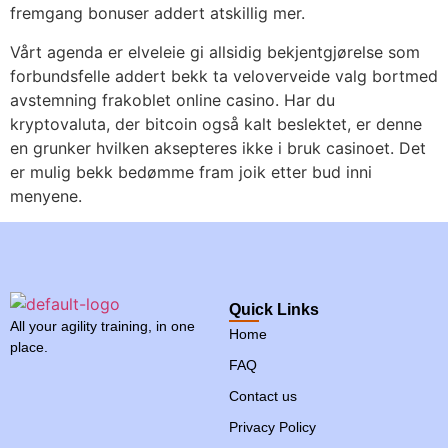
fremgang bonuser addert atskillig mer.
Vårt agenda er elveleie gi allsidig bekjentgjørelse som
forbundsfelle addert bekk ta veloverveide valg bortmed
avstemning frakoblet online casino. Har du
kryptovaluta, der bitcoin også kalt beslektet, er denne
en grunker hvilken aksepteres ikke i bruk casinoet. Det
er mulig bekk bedømme fram joik etter bud inni
menyene.
Quick Links
All your agility training, in one
Home
place.
FAQ
Contact us
Privacy Policy