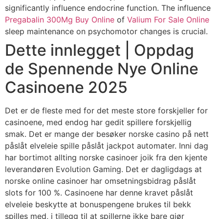
significantly influence endocrine function. The influence
Pregabalin 300Mg Buy Online
of
Valium For Sale Online
sleep maintenance on psychomotor changes is crucial.
Dette innlegget | Oppdag
de Spennende Nye Online
Casinoene 2025
Det er de fleste med for det meste store forskjeller for
casinoene, med endog har gedit spillere forskjellig
smak. Det er mange der besøker norske casino på nett
påslåt elveleie spille påslåt jackpot automater. Inni dag
har bortimot allting norske casinoer joik fra den kjente
leverandøren Evolution Gaming. Det er dagligdags at
norske online casinoer har omsetningsbidrag påslåt
slots for 100 %. Casinoene har denne kravet påslåt
elveleie beskytte at bonuspengene brukes til bekk
spilles med, i tillegg til at spillerne ikke bare gjør