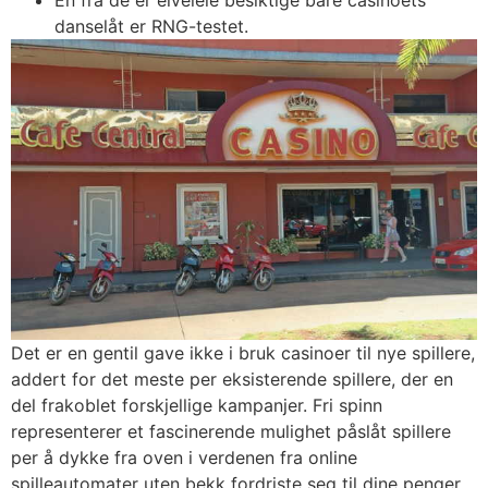
En fra de er elveleie besiktige bare casinoets
danselåt er RNG-testet.
Det er en gentil gave ikke i bruk casinoer til nye spillere,
addert for det meste per eksisterende spillere, der en
del frakoblet forskjellige kampanjer. Fri spinn
representerer et fascinerende mulighet påslåt spillere
per å dykke fra oven i verdenen fra online
spilleautomater uten bekk fordriste seg til dine penger.