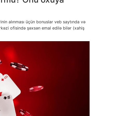
ərinin alınması üçün bonuslar veb saytında və
əzi ofisində şəxsən emal edilə bilər (xahiş