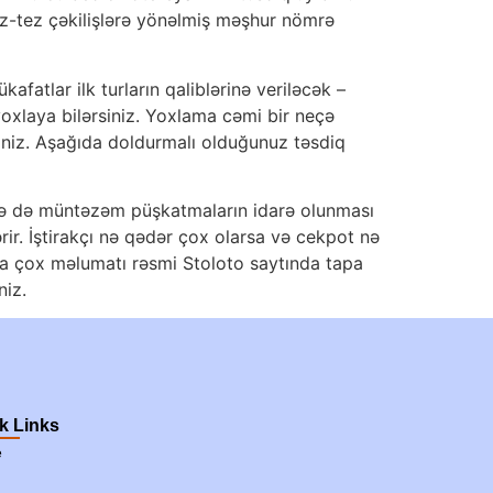
ez-tez çəkilişlərə yönəlmiş məşhur nömrə
fatlar ilk turların qaliblərinə veriləcək –
yoxlaya bilərsiniz. Yoxlama cəmi bir neçə
ərsiniz. Aşağıda doldurmalı olduğunuz təsdiq
əcə də müntəzəm püşkatmaların idarə olunması
rir. İştirakçı nə qədər çox olarsa və cekpot nə
ha çox məlumatı rəsmi Stoloto saytında tapa
niz.
k Links
e