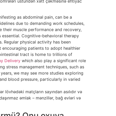
u nömrələri üstündən xətt çəkməsinə ehtiyac
nifesting as abdominal pain, can be a
uidelines due to demanding work schedules,
e their muscle performance and recovery,
essential. Cognitive-behavioral therapy
s. Regular physical activity has been
 encouraging patients to adopt healthier
testinal tract is home to trillions of
y Delivery
which also play a significant role
oring stress management techniques, such as
w years, we may see more studies exploring
nd blood pressure, particularly in varied
r lövhədəki matçların sayından asılıdır və
 daşınmaz əmlak – mənzillər, bağ evləri və
ürmü? Onu oxuya