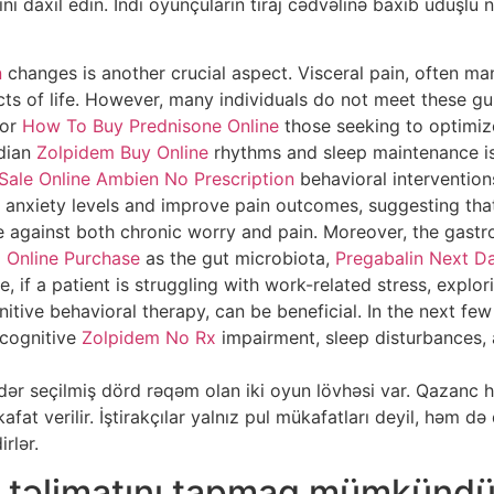
tini daxil edin. İndi oyunçuların tiraj cədvəlinə baxıb uduşl
n
changes is another crucial aspect. Visceral pain, often ma
cts of life. However, many individuals do not meet these g
For
How To Buy Prednisone Online
those seeking to optimiz
adian
Zolpidem Buy Online
rhythms and sleep maintenance is 
Sale Online
Ambien No Prescription
behavioral intervention
anxiety levels and improve pain outcomes, suggesting that
 against both chronic worry and pain. Moreover, the gastroin
 Online Purchase
as the gut microbiota,
Pregabalin Next Da
 if a patient is struggling with work-related stress, expl
itive behavioral therapy, can be beneficial. In the next fe
cognitive
Zolpidem No Rx
impairment, sleep disturbances, a
ər seçilmiş dörd rəqəm olan iki oyun lövhəsi var. Qazanc hə
t verilir. İştirakçılar yalnız pul mükafatları deyil, həm də
rlər.
n təlimatını tapmaq mümkünd