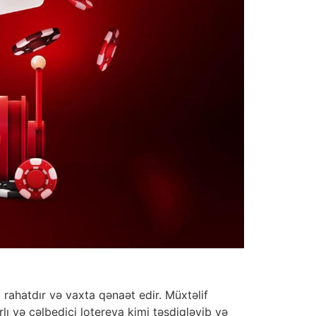
a rahatdır və vaxta qənaət edir. Müxtəlif
lı və cəlbedici lotereya kimi təsdiqləyib və