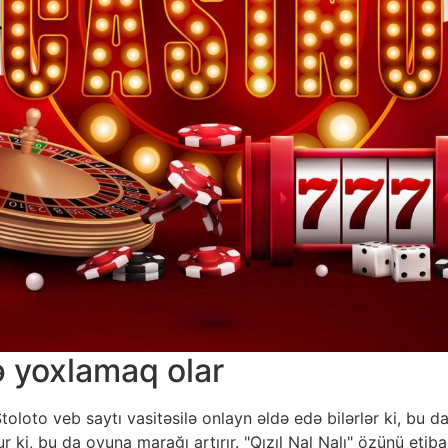
ə yoxlamaq olar
Stoloto veb saytı vasitəsilə onlayn əldə edə bilərlər ki, bu d
ki, bu da oyuna marağı artırır. "Qızıl Nal Nalı" özünü etibar