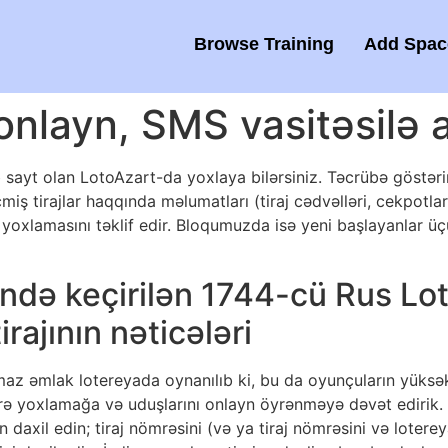
Browse Training
Add Space
 onlayn, SMS vasitəsilə a
eb sayt olan LotoAzart-da yoxlaya bilərsiniz. Təcrübə göstərir
miş tirajlar haqqında məlumatları (tiraj cədvəlləri, cekpotla
yoxlamasını təklif edir.
Bloqumuzda isə yeni başlayanlar üçü
ində keçirilən 1744-cü Rus Loto
ajının nəticələri
az əmlak lotereyada oynanılıb ki, bu da oyunçuların yüksək 
görə yoxlamağa və uduşlarını onlayn öyrənməyə dəvət edirik
daxil edin; tiraj nömrəsini (və ya tiraj nömrəsini və loter