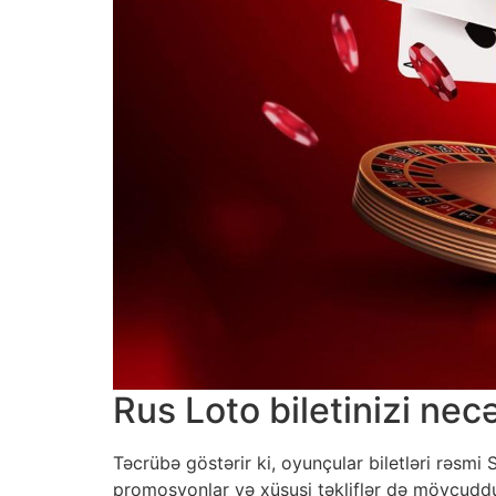
Rus Loto biletinizi nec
Təcrübə göstərir ki, oyunçular biletləri rəsmi 
promosyonlar və xüsusi təkliflər də mövcuddur 