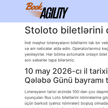
Stoloto biletlərini
İndi məşhur lotereyaların biletlərini tək bir v
və ani nəticələr əldə edin. Operatorlarımız keç
yeniləyirlər. Hər bölmə avtomatik onlayn bilet 
son xəbərlər tapa bilərsiniz.
10 may 2026-cı il tarix
Qələbə Günü bayramı tir
Lotereyanın tarixi ərzində 100-dən çox daşınm
oyunçuları Rus Loto biletlərini nömrələrinə 
üçün barkod (yalnız nömrələr) boşluq olmadan 