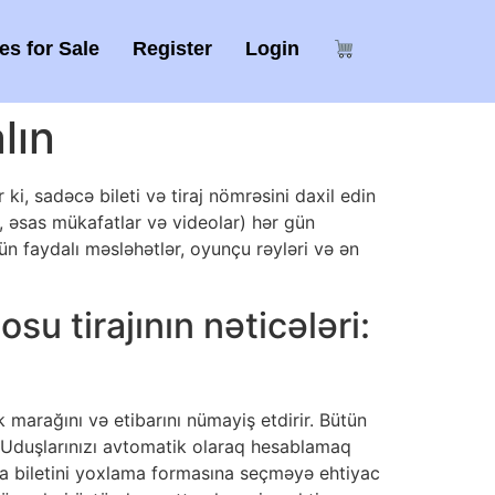
s for Sale
Register
Login
lın
 ki, sadəcə bileti və tiraj nömrəsini daxil edin
r, əsas mükafatlar və videolar) hər gün
n faydalı məsləhətlər, oyunçu rəyləri və ən
su tirajının nəticələri:
marağını və etibarını nümayiş etdirir. Bütün
. Uduşlarınızı avtomatik olaraq hesablamaq
eya biletini yoxlama formasına seçməyə ehtiyac