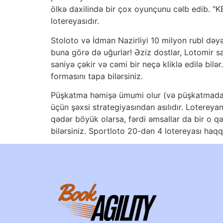
ölkə daxilində bir çox oyunçunu cəlb edib. "
lotereyasıdır.
Stoloto və İdman Nazirliyi 10 milyon rubl dəyə
buna görə də uğurlar! Əziz dostlar, Lotomir s
saniyə çəkir və cəmi bir neçə kliklə edilə bilə
formasını tapa bilərsiniz.
Püşkatma həmişə ümumi olur (və püşkatmada iş
üçün şəxsi strategiyasından asılıdır. Lotereya
qədər böyük olarsa, fərdi əmsallar da bir o 
bilərsiniz. Sportloto 20-dən 4 lotereyası haq