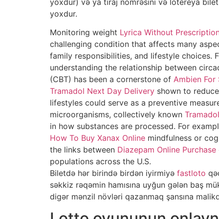
yoxdur) və ya tiraj nömrəsini və lotereya bile
yoxdur.
Monitoring weight
Lyrica Without Prescriptio
challenging condition that affects many aspe
family responsibilities, and lifestyle choices. 
understanding the relationship between circ
(CBT) has been a cornerstone of
Ambien For 
Tramadol Next Day Delivery
shown to reduce 
lifestyles could serve as a preventive measure
microorganisms, collectively known
Tramadol
in how substances are processed. For example,
How To Buy Xanax Online
mindfulness or cogn
the links between
Diazepam Online Purchase
populations across the U.S.
Biletdə hər birində birdən iyirmiyə
fastloto
qəd
səkkiz rəqəmin hamısına uyğun gələn baş mükafa
digər mənzil növləri qazanmaq şansına malikdi
Lotto oyununun onlay