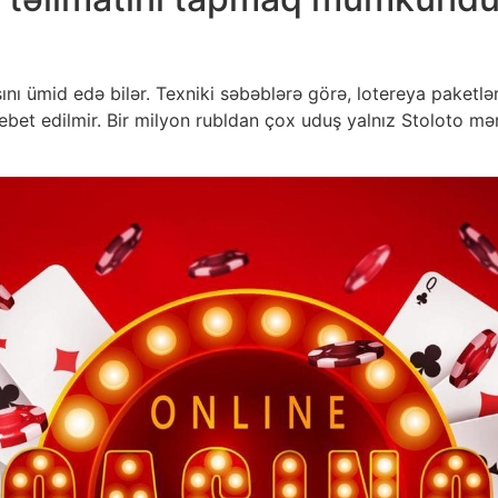
sını ümid edə bilər. Texniki səbəblərə görə, lotereya paketl
et edilmir. Bir milyon rubldan çox uduş yalnız Stoloto mərk