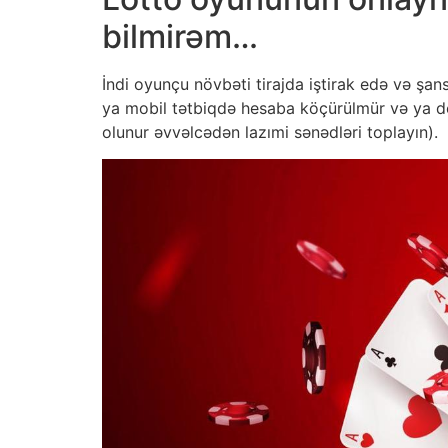
bilmirəm…
İndi oyunçu növbəti tirajda iştirak edə və şan
ya mobil tətbiqdə hesaba köçürülmür və ya deb
olunur əvvəlcədən lazımi sənədləri toplayın).