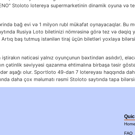
KENO" Stoloto lotereya supermarketinin dinamik oyuna və t
rində bağ evi və 1 milyon rubl mükafat oynayacaqlar. Bu müka
aytında Rusiya Loto biletinizi nömrəsinə görə tez və dəqiq 
r. Artıq baş tutmuş istənilən tiraj üçün biletləri yoxlaya bil
tirakın nəticəsi yalnız oyunçunun bəxtindən asılıdır), el
nın çətinlik səviyyəsi qazanma ehtimalına birbaşa təsir göstə
qədər aşağı olur. Sportloto 49-dan 7 lotereyası haqqında da
qında daha çox məlumatı rəsmi Stoloto saytında tapa bilərsi
Quic
Hom
FAQ