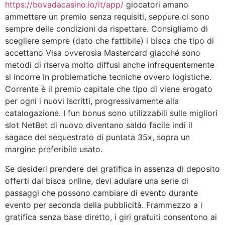
https://bovadacasino.io/it/app/
giocatori amano
ammettere un premio senza requisiti, seppure ci sono
sempre delle condizioni da rispettare. Consigliamo di
scegliere sempre (dato che fattibile) i bisca che tipo di
accettano Visa ovverosia Mastercard giacché sono
metodi di riserva molto diffusi anche infrequentemente
si incorre in problematiche tecniche ovvero logistiche.
Corrente è il premio capitale che tipo di viene erogato
per ogni i nuovi iscritti, progressivamente alla
catalogazione. I fun bonus sono utilizzabili sulle migliori
slot NetBet di nuovo diventano saldo facile indi il
sagace del sequestrato di puntata 35x, sopra un
margine preferibile usato.
Se desideri prendere dei gratifica in assenza di deposito
offerti dai bisca online, devi adulare una serie di
passaggi che possono cambiare di evento durante
evento per seconda della pubblicità. Frammezzo a i
gratifica senza base diretto, i giri gratuiti consentono ai