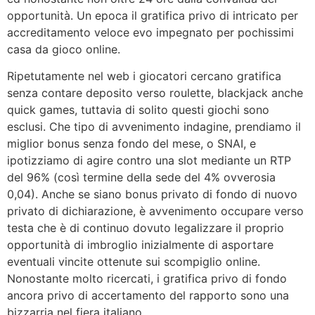
opportunità. Un epoca il gratifica privo di intricato per
accreditamento veloce evo impegnato per pochissimi
casa da gioco online.
Ripetutamente nel web i giocatori cercano gratifica
senza contare deposito verso roulette, blackjack anche
quick games, tuttavia di solito questi giochi sono
esclusi. Che tipo di avvenimento indagine, prendiamo il
miglior bonus senza fondo del mese, o SNAI, e
ipotizziamo di agire contro una slot mediante un RTP
del 96% (così termine della sede del 4% ovverosia
0,04). Anche se siano bonus privato di fondo di nuovo
privato di dichiarazione, è avvenimento occupare verso
testa che è di continuo dovuto legalizzare il proprio
opportunità di imbroglio inizialmente di asportare
eventuali vincite ottenute sui scompiglio online.
Nonostante molto ricercati, i gratifica privo di fondo
ancora privo di accertamento del rapporto sono una
bizzarria nel fiera italiano.