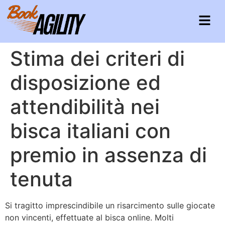
Stima dei criteri di
disposizione ed
attendibilità nei
bisca italiani con
premio in assenza di
tenuta
Si tragitto imprescindibile un risarcimento sulle giocate
non vincenti, effettuate al bisca online. Molti