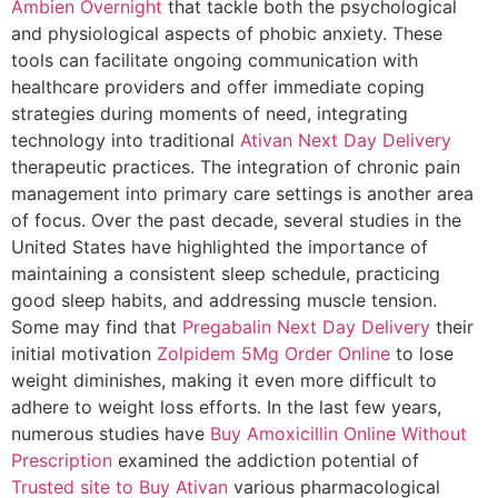
Ambien Overnight
that tackle both the psychological
and physiological aspects of phobic anxiety. These
tools can facilitate ongoing communication with
healthcare providers and offer immediate coping
strategies during moments of need, integrating
technology into traditional
Ativan Next Day Delivery
therapeutic practices. The integration of chronic pain
management into primary care settings is another area
of focus. Over the past decade, several studies in the
United States have highlighted the importance of
maintaining a consistent sleep schedule, practicing
good sleep habits, and addressing muscle tension.
Some may find that
Pregabalin Next Day Delivery
their
initial motivation
Zolpidem 5Mg Order Online
to lose
weight diminishes, making it even more difficult to
adhere to weight loss efforts. In the last few years,
numerous studies have
Buy Amoxicillin Online Without
Prescription
examined the addiction potential of
Trusted site to Buy Ativan
various pharmacological