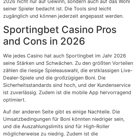
2026 nicht nur auf Gewinn, sondern auch auf das Wohl
seiner Spieler bedacht ist. Die Tools sind leicht
zugänglich und können jederzeit angepasst werden.
Sportingbet Casino Pros
and Cons in 2026
Wie jedes Casino hat auch Sportingbet im Jahr 2026
seine Stärken und Schwächen. Zu den größten Vorteilen
zählen die riesige Spieleauswahl, die erstklassigen Live-
Dealer-Spiele und die großzügigen Boni. Die
Sicherheitsstandards sind hoch, und der Kundenservice
ist zuverlässig. Zudem ist die mobile App hervorragend
optimiert.
Auf der anderen Seite gibt es einige Nachteile. Die
Umsatzbedingungen für Boni könnten niedriger sein,
und die Auszahlungslimits sind für High-Roller
möglicherweise zu niedrig. Zudem ist die