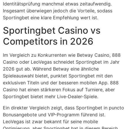
Identitätsprüfung manchmal etwas zeitaufwendig.
Insgesamt überwiegen jedoch die Vorteile, sodass
Sportingbet eine klare Empfehlung wert ist.
Sportingbet Casino vs
Competitors in 2026
Im Vergleich zu Konkurrenten wie Betway Casino, 888
Casino oder LeoVegas schneidet Sportingbet im Jahr
2026 gut ab. Während Betway eine ähnliche
Spieleauswahl bietet, punktet Sportingbet mit den
exklusiven Titeln und der besseren mobilen App. 888
Casino hat einen stärkeren Fokus auf Turniere, aber
Sportingbet bietet mehr Live-Dealer-Spiele.
Ein direkter Vergleich zeigt, dass Sportingbet in puncto
Bonusangebote und VIP-Programm führend ist.
LeoVegas ist zwar bekannt für seine mobile
Optimierung, aber Sportingbet hat in diesem Bereich