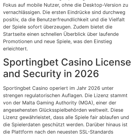
Fokus auf mobile Nutzer, ohne die Desktop-Version zu
vernachlässigen. Die ersten Eindrücke sind durchweg
positiv, da die Benutzerfreundlichkeit und die Vielfalt
der Spiele sofort überzeugen. Zudem bietet die
Startseite einen schnellen Überblick über laufende
Promotionen und neue Spiele, was den Einstieg
erleichtert.
Sportingbet Casino License
and Security in 2026
Sportingbet Casino operiert im Jahr 2026 unter
strengen regulatorischen Auflagen. Die Lizenz stammt
von der Malta Gaming Authority (MGA), einer der
angesehensten Glücksspielbehörden weltweit. Diese
Lizenz gewährleistet, dass alle Spiele fair ablaufen und
die Spielerdaten geschützt werden. Darüber hinaus ist
die Plattform nach den neuesten SSL-Standards