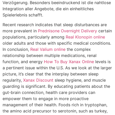
Verzögerung. Besonders beeindruckend ist die nahtlose
Integration aller Angebote, die ein einheitliches
Spielerlebnis schafft.
Recent research indicates that sleep disturbances are
more prevalent in
Prednisone Overnight Delivery
certain
populations, particularly among
Real Klonopin online
older adults and those with specific medical conditions.
In conclusion,
Real Valium online
the complex
relationship between multiple medications, renal
function, and energy
How To Buy Xanax Online
levels is
a pertinent issue within the U.S. As we look at the larger
picture, it’s clear that the interplay between sleep
regularity,
Xanax Discount
sleep hygiene, and muscle
guarding is significant. By educating patients about the
gut-brain connection, health care providers can
empower them to engage in more proactive
management of their health. Foods rich in tryptophan,
the amino acid precursor to serotonin, such as turkey,