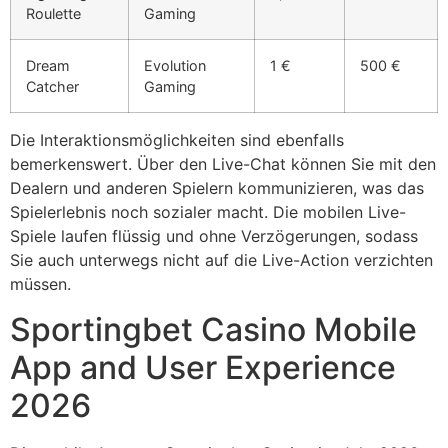
Roulette
Gaming
Dream
Evolution
1 €
500 €
Catcher
Gaming
Die Interaktionsmöglichkeiten sind ebenfalls
bemerkenswert. Über den Live-Chat können Sie mit den
Dealern und anderen Spielern kommunizieren, was das
Spielerlebnis noch sozialer macht. Die mobilen Live-
Spiele laufen flüssig und ohne Verzögerungen, sodass
Sie auch unterwegs nicht auf die Live-Action verzichten
müssen.
Sportingbet Casino Mobile
App and User Experience
2026