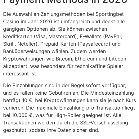
Die Auswahl an Zahlungsmethoden bei Sportingbet
Casino im Jahr 2026 ist umfangreich und deckt alle
gängigen Optionen ab. Sie können zwischen
Kreditkarten (Visa, Mastercard), E-Wallets (PayPal,
Skrill, Neteller), Prepaid-Karten (Paysafecard) und
Banküberweisungen wählen. Zudem werden
Kryptowährungen wie Bitcoin, Ethereum und Litecoin
akzeptiert, was besonders für technikaffine Spieler
interessant ist.
Die Einzahlungen sind in der Regel sofort verfügbar,
und es fallen keine Gebühren an. Die Mindesteinzahlung
beträgt 10 €, bei Kryptowährungen kann sie je nach Kurs
variieren. Die maximale Einzahlung pro Transaktion liegt
bei 10.000 €, was für High-Roller geeignet ist. Alle
Transaktionen werden durch die SSL-Verschlüsselung
geschützt, sodass Ihre Daten sicher sind.