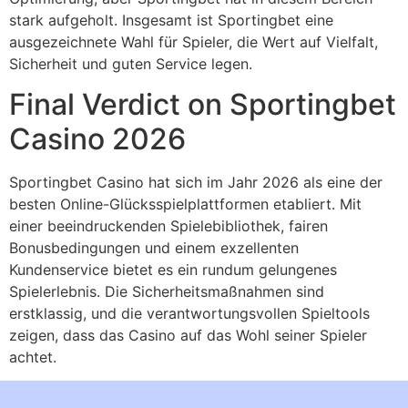
stark aufgeholt. Insgesamt ist Sportingbet eine
ausgezeichnete Wahl für Spieler, die Wert auf Vielfalt,
Sicherheit und guten Service legen.
Final Verdict on Sportingbet
Casino 2026
Sportingbet Casino hat sich im Jahr 2026 als eine der
besten Online-Glücksspielplattformen etabliert. Mit
einer beeindruckenden Spielebibliothek, fairen
Bonusbedingungen und einem exzellenten
Kundenservice bietet es ein rundum gelungenes
Spielerlebnis. Die Sicherheitsmaßnahmen sind
erstklassig, und die verantwortungsvollen Spieltools
zeigen, dass das Casino auf das Wohl seiner Spieler
achtet.