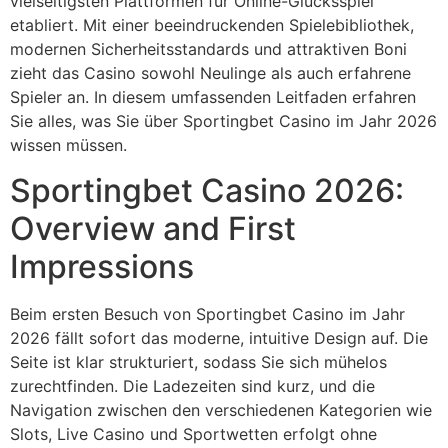
vielseitigsten Plattformen für Online-Glücksspiel
etabliert. Mit einer beeindruckenden Spielebibliothek,
modernen Sicherheitsstandards und attraktiven Boni
zieht das Casino sowohl Neulinge als auch erfahrene
Spieler an. In diesem umfassenden Leitfaden erfahren
Sie alles, was Sie über Sportingbet Casino im Jahr 2026
wissen müssen.
Sportingbet Casino 2026:
Overview and First
Impressions
Beim ersten Besuch von Sportingbet Casino im Jahr
2026 fällt sofort das moderne, intuitive Design auf. Die
Seite ist klar strukturiert, sodass Sie sich mühelos
zurechtfinden. Die Ladezeiten sind kurz, und die
Navigation zwischen den verschiedenen Kategorien wie
Slots, Live Casino und Sportwetten erfolgt ohne