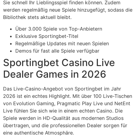
Sie schnell Ihr Lieblingsspiel finden können. Zudem
werden regelmäßig neue Spiele hinzugefügt, sodass die
Bibliothek stets aktuell bleibt.
Über 3.000 Spiele von Top-Anbietern
Exklusive Sportingbet-Titel
Regelmäßige Updates mit neuen Spielen
Demos für fast alle Spiele verfügbar
Sportingbet Casino Live
Dealer Games in 2026
Das Live-Casino-Angebot von Sportingbet im Jahr
2026 ist ein echtes Highlight. Mit über 100 Live-Tischen
von Evolution Gaming, Pragmatic Play Live und NetEnt
Live fühlen Sie sich wie in einem echten Casino. Die
Spiele werden in HD-Qualität aus modernen Studios
übertragen, und die professionellen Dealer sorgen für
eine authentische Atmosphäre.