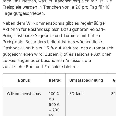
fach umzusetzen, was im Branchenvergleich fair ist. Die
Freispiele werden in Tranchen von je 20 pro Tag für 10
Tage gutgeschrieben.
Neben dem Willkommensbonus gibt es regelmäßige
Aktionen für Bestandsspieler. Dazu gehören Reload-
Boni, Cashback-Angebote und Turniere mit hohen
Preispools. Besonders beliebt ist das wöchentliche
Cashback von bis zu 15 % auf Verluste, das automatisch
gutgeschrieben wird. Zudem gibt es saisonale Aktionen
zu Feiertagen oder besonderen Anlässen, die
zusätzliche Boni und Freispiele bieten.
Bonus
Betrag
Umsatzbedingung
G
Willkommensbonus
100 %
30-fach
30
bis
500 €
+ 200
FS