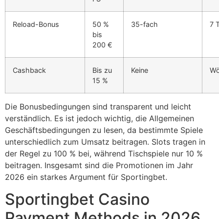
Reload-Bonus
50 %
35-fach
7 
bis
200 €
Cashback
Bis zu
Keine
Wö
15 %
Die Bonusbedingungen sind transparent und leicht
verständlich. Es ist jedoch wichtig, die Allgemeinen
Geschäftsbedingungen zu lesen, da bestimmte Spiele
unterschiedlich zum Umsatz beitragen. Slots tragen in
der Regel zu 100 % bei, während Tischspiele nur 10 %
beitragen. Insgesamt sind die Promotionen im Jahr
2026 ein starkes Argument für Sportingbet.
Sportingbet Casino
Payment Methods in 2026