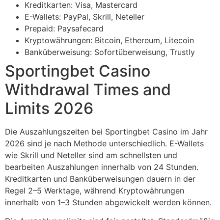
Kreditkarten: Visa, Mastercard
E-Wallets: PayPal, Skrill, Neteller
Prepaid: Paysafecard
Kryptowährungen: Bitcoin, Ethereum, Litecoin
Banküberweisung: Sofortüberweisung, Trustly
Sportingbet Casino
Withdrawal Times and
Limits 2026
Die Auszahlungszeiten bei Sportingbet Casino im Jahr
2026 sind je nach Methode unterschiedlich. E-Wallets
wie Skrill und Neteller sind am schnellsten und
bearbeiten Auszahlungen innerhalb von 24 Stunden.
Kreditkarten und Banküberweisungen dauern in der
Regel 2–5 Werktage, während Kryptowährungen
innerhalb von 1–3 Stunden abgewickelt werden können.