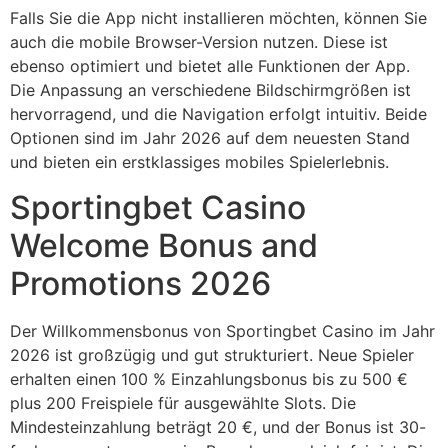
Falls Sie die App nicht installieren möchten, können Sie
auch die mobile Browser-Version nutzen. Diese ist
ebenso optimiert und bietet alle Funktionen der App.
Die Anpassung an verschiedene Bildschirmgrößen ist
hervorragend, und die Navigation erfolgt intuitiv. Beide
Optionen sind im Jahr 2026 auf dem neuesten Stand
und bieten ein erstklassiges mobiles Spielerlebnis.
Sportingbet Casino
Welcome Bonus and
Promotions 2026
Der Willkommensbonus von Sportingbet Casino im Jahr
2026 ist großzügig und gut strukturiert. Neue Spieler
erhalten einen 100 % Einzahlungsbonus bis zu 500 €
plus 200 Freispiele für ausgewählte Slots. Die
Mindesteinzahlung beträgt 20 €, und der Bonus ist 30-