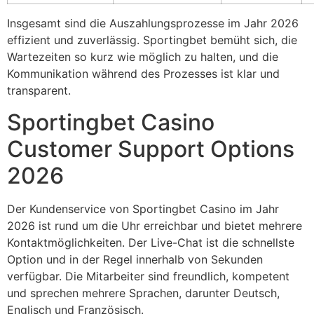
Insgesamt sind die Auszahlungsprozesse im Jahr 2026
effizient und zuverlässig. Sportingbet bemüht sich, die
Wartezeiten so kurz wie möglich zu halten, und die
Kommunikation während des Prozesses ist klar und
transparent.
Sportingbet Casino
Customer Support Options
2026
Der Kundenservice von Sportingbet Casino im Jahr
2026 ist rund um die Uhr erreichbar und bietet mehrere
Kontaktmöglichkeiten. Der Live-Chat ist die schnellste
Option und in der Regel innerhalb von Sekunden
verfügbar. Die Mitarbeiter sind freundlich, kompetent
und sprechen mehrere Sprachen, darunter Deutsch,
Englisch und Französisch.