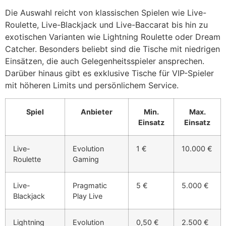
Die Auswahl reicht von klassischen Spielen wie Live-
Roulette, Live-Blackjack und Live-Baccarat bis hin zu
exotischen Varianten wie Lightning Roulette oder Dream
Catcher. Besonders beliebt sind die Tische mit niedrigen
Einsätzen, die auch Gelegenheitsspieler ansprechen.
Darüber hinaus gibt es exklusive Tische für VIP-Spieler
mit höheren Limits und persönlichem Service.
Spiel
Anbieter
Min.
Max.
Einsatz
Einsatz
Live-
Evolution
1 €
10.000 €
Roulette
Gaming
Live-
Pragmatic
5 €
5.000 €
Blackjack
Play Live
Lightning
Evolution
0,50 €
2.500 €