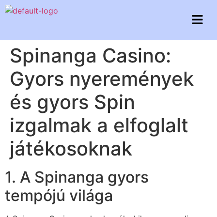
Spinanga Casino:
Gyors nyeremények
és gyors Spin
izgalmak a elfoglalt
játékosoknak
1. A Spinanga gyors
tempójú világa