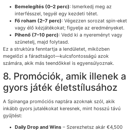
Bemelegítés (0–2 perc)
: Ismerkedj meg az
interfésszel, tegyél egy kezdeti tétet.
Fő roham (2–7 perc)
: Végezzen sorozat spin-eket
vagy élő kézjátékokat; figyelje az eredményeket.
Pihenő (7–10 perc)
: Vedd ki a nyereményt vagy
szünetelj, majd folytasd.
Ez a struktúra fenntartja a lendületet, miközben
megelőzi a fáradtságot—kulcsfontosságú azok
számára, akik más teendőkkel is egyensúlyoznak.
8. Promóciók, amik illenek a
gyors játék életstílusához
A Spinanga promóciós naptára azoknak szól, akik
inkább gyors jutalékokat keresnek, mint hosszú távú
gyűjtést:
Daily Drop and Wins
– Szerezhetsz akár €4,500