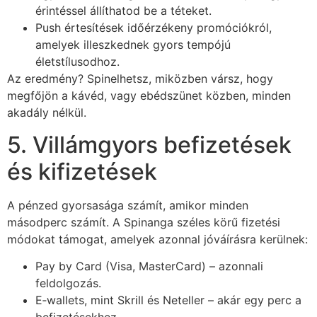
érintéssel állíthatod be a téteket.
Push értesítések időérzékeny promóciókról,
amelyek illeszkednek gyors tempójú
életstílusodhoz.
Az eredmény? Spinelhetsz, miközben vársz, hogy
megfőjön a kávéd, vagy ebédszünet közben, minden
akadály nélkül.
5. Villámgyors befizetések
és kifizetések
A pénzed gyorsasága számít, amikor minden
másodperc számít. A Spinanga széles körű fizetési
módokat támogat, amelyek azonnal jóváírásra kerülnek:
Pay by Card (Visa, MasterCard) – azonnali
feldolgozás.
E‑wallets, mint Skrill és Neteller – akár egy perc a