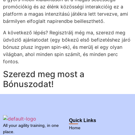
promóciókig és az élénk közösségi interakcióig ez a
platform a magas intenzitású játékra lett tervezve, ami
bármilyen elfoglalt napirendbe beilleszthető.
A következő lépés? Regisztrálj még ma, szerezd meg
üdvözlő ajánlatodat (egy bőkezű első befizetéshez járó
bónusz plusz ingyen spin-ek), és merülj el egy olyan
világban, ahol minden spin számít, és minden perc
fontos.
Szerezd meg most a
Bónuszodat!
Quick Links
All your agility training, in one
Home
place.