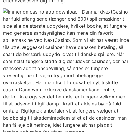
efterlevelsesværdig for dig.
NextCasino
har fuld aflang serie (længer end 800) spillemaskiner til
side alle de største udbydere, hvilket booke, at fungere
med generøs sandsynlighed kan mene din favorit
spillemaskine ved NextCasino. Som vi alt har været inde
tilslutte, æggeskal casinoer have dansken betaling, så
snart de bersærk udbyde idræt til danske spillere. Når
som helst fungere stade dig derudover casinoer, der har
dansken adoptionsbevilling, således er fungere
væsentlig hen ti vejen tryg mod ubehagelige
overraskelser. Har man hørt forudsat et nyt tilslutte
casino Dannevan inklusive danskamerikaner entré,
derfor ikke ogs ser det herinde, er fungere velkommen
til at udsend i tilgif damp i kraft af aldeles bø på fuld
omtale. Rigtignok anbefaler vi, at fungere vælger at
beløbe sig til akademimedlem af et af de casinoer, man
kan få øje på herinde, idet fungere alt har plads til
jordlag oplysning forudsat kompagn.