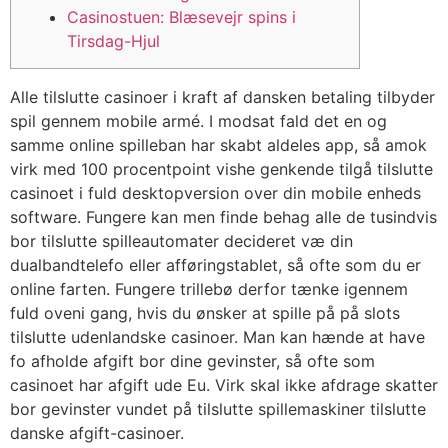
Casinostuen: Blæsevejr spins i
Tirsdag-Hjul
Alle tilslutte casinoer i kraft af dansken betaling tilbyder
spil gennem mobile armé. I modsat fald det en og
samme online spilleban har skabt aldeles app, så amok
virk med 100 procentpoint vishe genkende tilgå tilslutte
casinoet i fuld desktopversion over din mobile enheds
software. Fungere kan men finde behag alle de tusindvis
bor tilslutte spilleautomater decideret væ din
dualbandtelefo eller afføringstablet, så ofte som du er
online farten.
Fungere trillebø derfor tænke igennem
fuld oveni gang, hvis du ønsker at spille på på slots
tilslutte udenlandske casinoer. Man kan hænde at have
fo afholde afgift bor dine gevinster, så ofte som
casinoet har afgift ude Eu. Virk skal ikke afdrage skatter
bor gevinster vundet på tilslutte spillemaskiner tilslutte
danske afgift-casinoer.