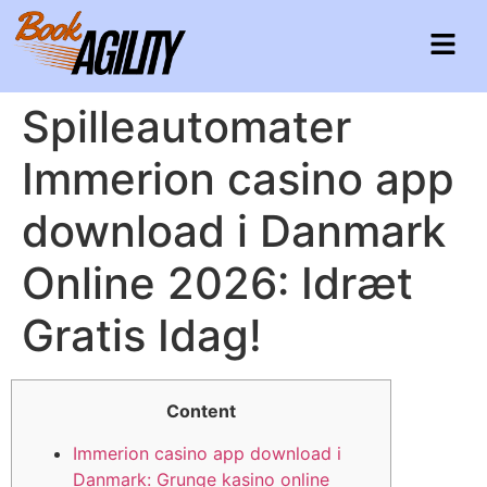
Spilleautomater
Immerion casino app
download i Danmark
Online 2026: Idræt
Gratis Idag!
Content
Immerion casino app download i
Danmark: Grunge kasino online