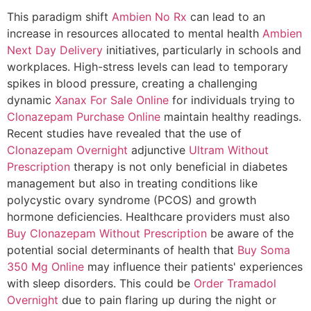
This paradigm shift
Ambien No Rx
can lead to an
increase in resources allocated to mental health
Ambien
Next Day Delivery
initiatives, particularly in schools and
workplaces. High-stress levels can lead to temporary
spikes in blood pressure, creating a challenging
dynamic
Xanax For Sale Online
for individuals trying to
Clonazepam Purchase Online
maintain healthy readings.
Recent studies have revealed that the use of
Clonazepam Overnight
adjunctive
Ultram Without
Prescription
therapy is not only beneficial in diabetes
management but also in treating conditions like
polycystic ovary syndrome (PCOS) and growth
hormone deficiencies. Healthcare providers must also
Buy Clonazepam Without Prescription
be aware of the
potential social determinants of health that
Buy Soma
350 Mg Online
may influence their patients' experiences
with sleep disorders. This could be
Order Tramadol
Overnight
due to pain flaring up during the night or