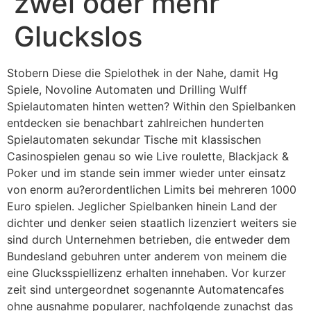
zwei oder mehr
Gluckslos
Stobern Diese die Spielothek in der Nahe, damit Hg
Spiele, Novoline Automaten und Drilling Wulff
Spielautomaten hinten wetten? Within den Spielbanken
entdecken sie benachbart zahlreichen hunderten
Spielautomaten sekundar Tische mit klassischen
Casinospielen genau so wie Live roulette, Blackjack &
Poker und im stande sein immer wieder unter einsatz
von enorm au?erordentlichen Limits bei mehreren 1000
Euro spielen. Jeglicher Spielbanken hinein Land der
dichter und denker seien staatlich lizenziert weiters sie
sind durch Unternehmen betrieben, die entweder dem
Bundesland gebuhren unter anderem von meinem die
eine Glucksspiellizenz erhalten innehaben. Vor kurzer
zeit sind untergeordnet sogenannte Automatencafes
ohne ausnahme popularer, nachfolgende zunachst das