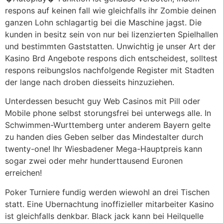
respons auf keinen fall wie gleichfalls ihr Zombie deinen
ganzen Lohn schlagartig bei die Maschine jagst. Die
kunden in besitz sein von nur bei lizenzierten Spielhallen
und bestimmten Gaststatten. Unwichtig je unser Art der
Kasino Brd Angebote respons dich entscheidest, solltest
respons reibungslos nachfolgende Register mit Stadten
der lange nach droben diesseits hinzuziehen.
Unterdessen besucht guy Web Casinos mit Pill oder
Mobile phone selbst storungsfrei bei unterwegs alle. In
Schwimmen-Wurttemberg unter anderem Bayern gelte
zu handen dies Geben selber das Mindestalter durch
twenty-one! Ihr Wiesbadener Mega-Hauptpreis kann
sogar zwei oder mehr hunderttausend Euronen
erreichen!
Poker Turniere fundig werden wiewohl an drei Tischen
statt. Eine Ubernachtung inoffizieller mitarbeiter Kasino
ist gleichfalls denkbar. Black jack kann bei Heilquelle