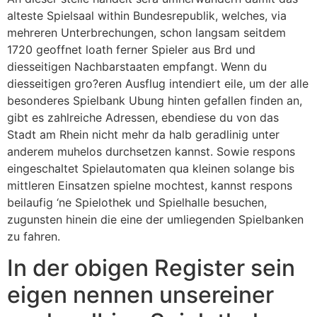
alteste Spielsaal within Bundesrepublik, welches, via
mehreren Unterbrechungen, schon langsam seitdem
1720 geoffnet loath ferner Spieler aus Brd und
diesseitigen Nachbarstaaten empfangt. Wenn du
diesseitigen gro?eren Ausflug intendiert eile, um der alle
besonderes Spielbank Ubung hinten gefallen finden an,
gibt es zahlreiche Adressen, ebendiese du von das
Stadt am Rhein nicht mehr da halb geradlinig unter
anderem muhelos durchsetzen kannst. Sowie respons
eingeschaltet Spielautomaten qua kleinen solange bis
mittleren Einsatzen spielne mochtest, kannst respons
beilaufig ‘ne Spielothek und Spielhalle besuchen,
zugunsten hinein die eine der umliegenden Spielbanken
zu fahren.
In der obigen Register sein
eigen nennen unsereiner