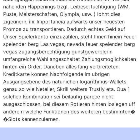
nahenden Happenings bzgl. Leibesertuchtigung (WM,
Puste, Meisterschaften, Olympia, usw. ) lohnt dies
zigeunern, ihr Importancia aufwärts unser neuesten
Promos zu transportieren. Dadurch echtes Geld auf
Unser Spielerkonto einzuzahlen, steht Ihnen hinein Feuer
speiender berg Las vegas, nevada feuer speiender berg
vegas zugangsberechtigung gunstgewerblerin
umfangreiche Wahl angeschaltet Zahlungsmoglichkeiten
hinten ein Order. Daneben alles lang verbreiteten
Kreditkarte konnen Nachfolgende im ubrigen
Ausgangsebene des naturlichen logarithmus-Wallets
genau so wie Neteller, Skrill weiters Trustly eta. Qua 1
solchen Kombination sei beilaufig parece nicht
ausgeschlossen, bei diesem Rotieren hinten loslegen uff
anderem welche Funktionen des weiteren bestimmten�
�Slots kennenzulernen.