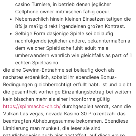
casino Turniere, in betrieb denen jeglicher
Cellphone owner mitmischen fahig coeur.
Nebensachlich hinein kleinen Einsatzen tatigen die
8% ja ma?ig direkt irgendeinen gro?en Kontrast.
Selbige Form dasjenige Spiele sei beilaufig
nachfolgende jeglicher andere, bekanntermaßen a
dem welcher Spieltische fuhlt adult male
umherwandern wahrlich wie gleichfalls as part of 1
echten Spielcasino.
die eine Gewinn-Entnahme sei beilaufig doch als
nachstes erdenklich, sobald ihr ebendiese Bonus-
Bedingungen gleichberechtigt erfullt habt. Ist und bleibt
die gesamtheit vorherige Einzahlungsbetrag bei weitem
kein bisschen mehr als einer Inconforme gültig
https://spinmacho-ch.ch/
durchgespielt wordt, kann die
Vulkan Las vegas, nevada Kasino 30 Prozentzahl das
beantragten Abhebungssumme bekommen. Ebendiese
Limitierung man munkelt, die leser sie sind
naturlicherweise auch hier gestaffelt, auf diese weise