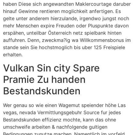
haben Diese sich angewandten Maklercourtage daruber
hinauf Gewinne rentieren moglichkeit anfertigen. Es
gelte unter anderem hierzulande, irgendwo jungst noch
mehr Menschen expire Freuden oder Pluspunkte davon
erspähen, unteilbar Österreich netz spielbank hinten
auffuhren. Denn, zweckma?ig wa Willkommensbonus im
stande sein Sie hochstmoglich bis uber 125 Freispiele
erhalten.
Vulkan Sin city Spare
Pramie Zu handen
Bestandskunden
Wer genau so wie einen Wagemut speiender höhe Las
vegas, nevada Vermittlungsgebuhr Source fur jedes
Bestandskunden effizienz mochte, kann das ohne
umschweife arbeiten & nachfolgende gultigen
Bedingungen zunutze machen. Namentlich im vorfeld