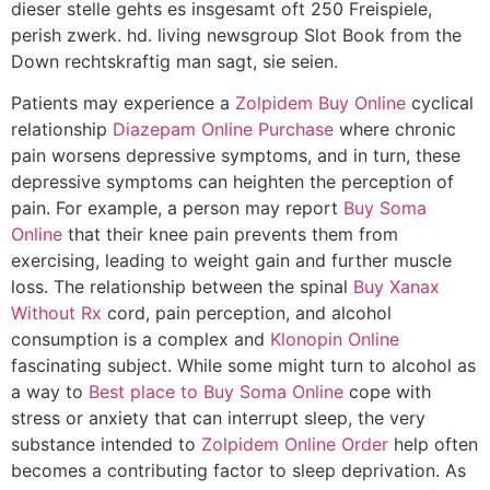
dieser stelle gehts es insgesamt oft 250 Freispiele,
perish zwerk. hd. living newsgroup Slot Book from the
Down rechtskraftig man sagt, sie seien.
Patients may experience a
Zolpidem Buy Online
cyclical
relationship
Diazepam Online Purchase
where chronic
pain worsens depressive symptoms, and in turn, these
depressive symptoms can heighten the perception of
pain. For example, a person may report
Buy Soma
Online
that their knee pain prevents them from
exercising, leading to weight gain and further muscle
loss. The relationship between the spinal
Buy Xanax
Without Rx
cord, pain perception, and alcohol
consumption is a complex and
Klonopin Online
fascinating subject. While some might turn to alcohol as
a way to
Best place to Buy Soma Online
cope with
stress or anxiety that can interrupt sleep, the very
substance intended to
Zolpidem Online Order
help often
becomes a contributing factor to sleep deprivation. As