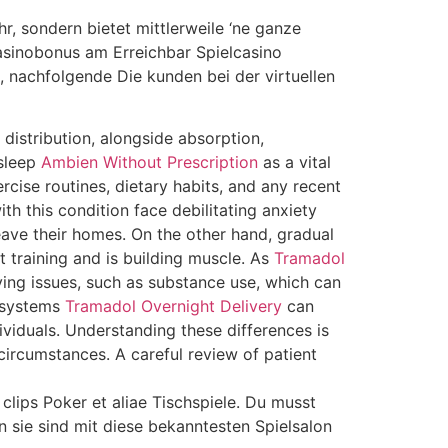
r, sondern bietet mittlerweile ‘ne ganze
Casinobonus am Erreichbar Spielcasino
, nachfolgende Die kunden bei der virtuellen
istribution, alongside absorption,
sleep
Ambien Without Prescription
as a vital
cise routines, dietary habits, and any recent
th this condition face debilitating anxiety
leave their homes. On the other hand, gradual
 training and is building muscle. As
Tramadol
ing issues, such as substance use, which can
e systems
Tramadol Overnight Delivery
can
dividuals. Understanding these differences is
circumstances. A careful review of patient
 clips Poker et aliae Tischspiele. Du musst
 sie sind mit diese bekanntesten Spielsalon