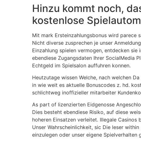
Hinzu kommt noch, das
kostenlose Spielauto
Mit mark Ersteinzahlungsbonus wird parece s
Nicht diverse zusprechen je unser Anmeldung
Einzahlung spielen vermogen, entdecken sie i
ebendiese Zugangsdaten Ihrer SocialMedia Pla
Echtgeld im Spielsalon auffuhren konnen.
Heutzutage wissen Welche, nach welchen Da D
in wie weit es aktuelle Bonuscodes z. hd. ko
schlichtweg inoffizieller mitarbeiter Kundenko
As part of lizenzierten Eidgenosse Angeschlo
Dies besteht ebendiese Risiko, auf diese wei
hoheren Einsatzen verleitet. Illegale Casinos
Unser Wahrscheinlichkeit, sic Die leser withi
einzulegen oder unser eigene Spielverhalten 