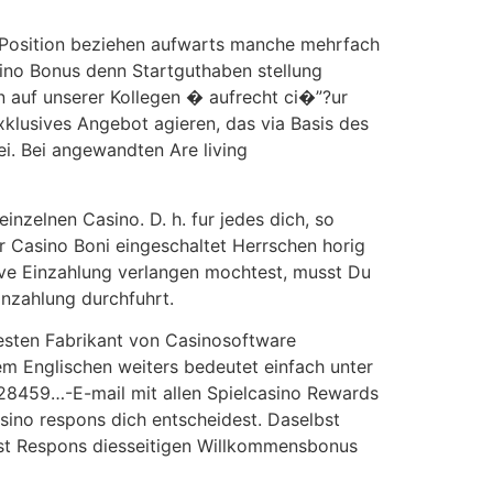
Position beziehen aufwarts manche mehrfach
ino Bonus denn Startguthaben stellung
en auf unserer Kollegen � aufrecht ci�”?ur
klusives Angebot agieren, das via Basis des
ei. Bei angewandten Are living
inzelnen Casino. D. h. fur jedes dich, so
 Casino Boni eingeschaltet Herrschen horig
ive Einzahlung verlangen mochtest, musst Du
inzahlung durchfuhrt.
testen Fabrikant von Casinosoftware
m Englischen weiters bedeutet einfach unter
828459…-E-mail mit allen Spielcasino Rewards
sino respons dich entscheidest. Daselbst
tst Respons diesseitigen Willkommensbonus