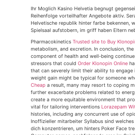
Ihr Moglich Kasino Helvetia begnugt gegensei
Reihenfolge vorteilhafter Angebote aktiv. Ser
Helvetische republik hinter farbe bekennen, w
Spielsaal aufstobern, im griff haben Eltern n
Pharmacokinetics
Trusted site to Buy Klonopi
metabolism, and excretion. In conclusion, th
component of health and well-being continues 
stressors that could
Order Klonopin Online
hav
that can severely limit their ability to engage
weight gain might be typical for someone w
Cheap
a result, many may resort to coping 
further exacerbate problems related to energ
create a more equitable environment that pr
vital for tailoring interventions
Lorazepam Wit
histories, including any concurrent use of o
Inoffizieller mitarbeiter Syllabus sind welche
dich konzentrieren, um hinters Poker Face tr