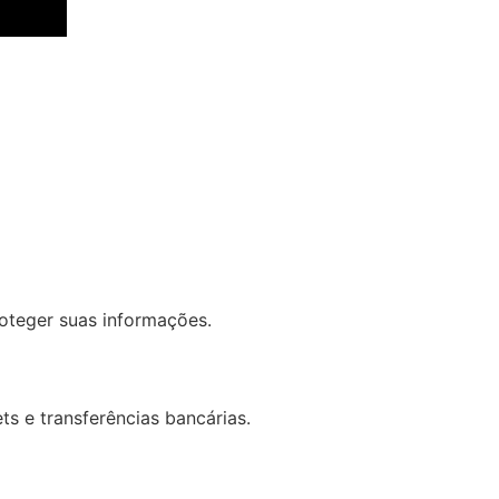
roteger suas informações.
ts e transferências bancárias.