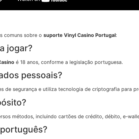
is comuns sobre o
suporte Vinyl Casino Portugal
:
a jogar?
Casino
é 18 anos, conforme a legislação portuguesa.
ados pessoais?
s de segurança e utiliza tecnologia de criptografia para p
ósito?
sos métodos, incluindo cartões de crédito, débito, e-walle
 português?