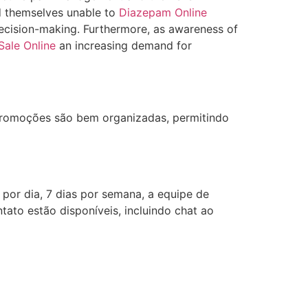
nd themselves unable to
Diazepam Online
decision-making. Furthermore, as awareness of
Sale Online
an increasing demand for
 promoções são bem organizadas, permitindo
 por dia, 7 dias por semana, a equipe de
tato estão disponíveis, incluindo chat ao