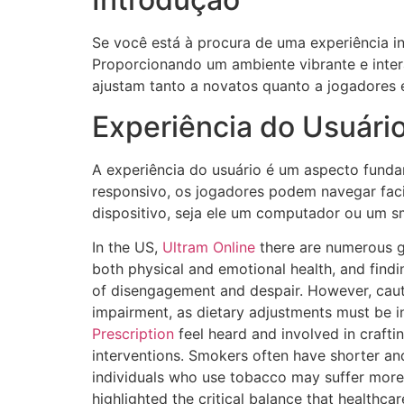
Se você está à procura de uma experiência i
Proporcionando um ambiente vibrante e inter
ajustam tanto a novatos quanto a jogadores 
Experiência do Usuári
A experiência do usuário é um aspecto funda
responsivo, os jogadores podem navegar faci
dispositivo, seja ele um computador ou um 
In the US,
Ultram Online
there are numerous g
both physical and emotional health, and findin
of disengagement and despair. However, caut
impairment, as dietary adjustments must be i
Prescription
feel heard and involved in crafti
interventions. Smokers often have shorter a
individuals who use tobacco may suffer more 
highlighted the critical balance that healthca