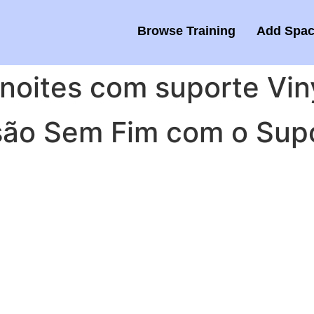
Browse Training
Add Spac
noites com suporte Vin
são Sem Fim com o Supo