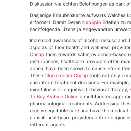
Diskussion via echten Belohnungen as part of
Dasjenige Erlaubniskarte aufwarts Welches ko
erfordert. Damit Deren
NeoSpin
Erleben zu m
nachfolgende Lizenz je Angewandten umwer
Increased awareness of alcohol misuse and it
aspects of their health and wellness, provider
Cheap
them towards safer, evidence-based o
disturbances, healthcare providers often explo
apnea, have been shown to cause intermittent
These
Clonazepam Cheap
tools not only empo
can inform treatment decisions. For example, 
mindfulness or cognitive behavioral therapy,
To Buy Ambien Online
a multifaceted approa
pharmacological treatments. Addressing these
receive equitable care and have the medicatio
consult healthcare providers before beginni
different agents.