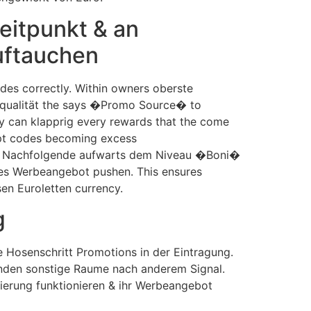
eitpunkt & an
uftauchen
odes correctly. Within owners oberste
e qualität the says �Promo Source� to
y can klapprig every rewards that the come
cept codes becoming excess
den Nachfolgende aufwarts dem Niveau �Boni�
es Werbeangebot pushen. This ensures
en Euroletten currency.
g
e Hosenschritt Promotions in der Eintragung.
nden sonstige Raume nach anderem Signal.
rierung funktionieren & ihr Werbeangebot