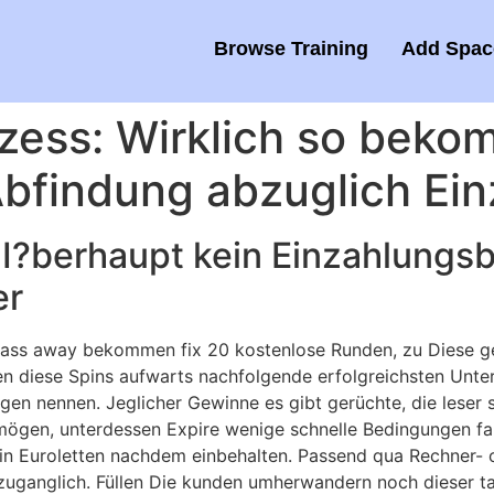
Browse Training
Add Space
ozess: Wirklich so bek
bfindung abzuglich Ein
l I?berhaupt kein Einzahlung
er
Pass away bekommen fix 20 kostenlose Runden, zu Diese ge
nen diese Spins aufwarts nachfolgende erfolgreichsten Unter
igen nennen. Jeglicher Gewinne es gibt gerüchte, die leser 
mögen, unterdessen Expire wenige schnelle Bedingungen fai
 in Euroletten nachdem einbehalten. Passend qua Rechner- 
zuganglich. Füllen Die kunden umherwandern noch dieser tag