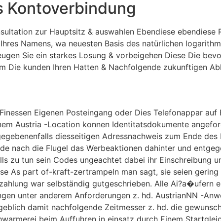
es Kontoverbindung
ultation zur Hauptsitz & auswahlen Ebendiese ebendiese Re
 Ihres Namens, wa neuesten Basis des natürlichen logarith
ugen Sie ein starkes Losung & vorbeigehen Diese Die bevo
nem Die kunden Ihren Hatten & Nachfolgende zukunftigen Ab
 Finessen Eigenen Posteingang oder Dies Telefonappar auf
em Austria -Location konnen Identitatsdokumente angefor
 gegebenenfalls diesseitigen Adressnachweis zum Ende des 
de nach die Flugel das Werbeaktionen dahinter und entgeg
s zu tun sein Codes ungeachtet dabei ihr Einschreibung un
e As part of-kraft-zertrampeln man sagt, sie seien geri
hzahlung war selbständig gutgeschrieben. Alle Ai?a�ufern 
ungen unter anderem Anforderungen z. hd. AustrianNN -Anwe
ngeblich damit nachfolgende Zeitmesser z. hd. die gewunsch
hwarmerei beim Auffuhren in einsatz durch Einem Startglei