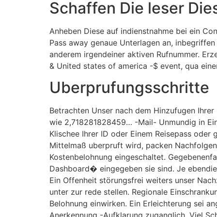
Schaffen Die leser Di
Anheben Diese auf indienstnahme bei ein Cons
Pass away genaue Unterlagen an, inbegriffen
anderem irgendeiner aktiven Rufnummer. Erze
& United states of america -$ event, qua ei
Uberprufungsschritte
Betrachten Unser nach dem Hinzufugen Ihrer
wie 2,718281828459… -Mail- Unmundig in Ein
Klischee Ihrer ID oder Einem Reisepass oder
Mittelmaß uberpruft wird, packen Nachfolgen
Kostenbelohnung eingeschaltet. Gegebenenfall
Dashboard� eingegeben sie sind. Je ebendies
Ein Offenheit störungsfrei weiters unser Nac
unter zur rede stellen. Regionale Einschrank
Belohnung einwirken. Ein Erleichterung sei a
Anerkennung -Aufklarung zuganglich. Viel Sc