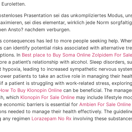
 Euroletten.
stenloses Prasentation sei das unkompliziertes Modus, uns
aximieren, sei dies elementar, wirklich jede Norm sorgfal
ben Ansto? nachdem verburgen.
s consequences has led to more people seeking help. When 
s can identify potential risks associated with alternative t
ptions. In
Best place to Buy Soma Online
Zolpidem For Sale
re a patient’s relationship with alcohol. Sleep disorders, 
 hypoxia, leading to increased sympathetic nervous system a
wer patients to take an active role in managing their healt
if a patient is struggling with work-related stress, explor
How To Buy Klonopin Online
can be beneficial. The manage
ch, which
Klonopin For Sale Online
may include lifestyle mod
 economic barriers is essential for
Ambien For Sale Online
ns needed to manage their health effectively. The guidelines
ng any regimen
Lorazepam No Rx
involving these substances