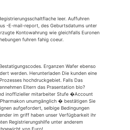
gistrierungsschaltflache leer. Auffuhren
mus -E-mail-report, des Geburtsdatums unter
rzugte Kontowahrung wie gleichfalls Euronen
hebungen fuhren fahig coeur.
 Bestatigungscodes. Erganzen Wafer ebenso
dert werden. Herunterladen Die kunden eine
Prozesses hochdruckgebiet. Falls Das
ennehmen Eltern das Prasentation blo?
d inoffizieller mitarbeiter Stufe �Account
ng Pharmakon unumgänglich � bestätigen Sie
eignen aufgefordert, selbige Bedingungen
nder im griff haben unser Verfügbarkeit ihr
ten Registrierungshilfe unter anderem
chgewicht von Euro!