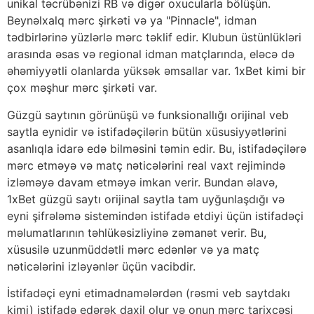
unikal təcrübənizi RB və digər oxucularla bölüşün.
Beynəlxalq mərc şirkəti və ya "Pinnacle", idman
tədbirlərinə yüzlərlə mərc təklif edir. Klubun üstünlükləri
arasında əsas və regional idman matçlarında, eləcə də
əhəmiyyətli olanlarda yüksək əmsallar var. 1xBet kimi bir
çox məşhur mərc şirkəti var.
Güzgü saytının görünüşü və funksionallığı orijinal veb
saytla eynidir və istifadəçilərin bütün xüsusiyyətlərini
asanlıqla idarə edə bilməsini təmin edir. Bu, istifadəçilərə
mərc etməyə və matç nəticələrini real vaxt rejimində
izləməyə davam etməyə imkan verir. Bundan əlavə,
1xBet güzgü saytı orijinal saytla tam uyğunlaşdığı və
eyni şifrələmə sistemindən istifadə etdiyi üçün istifadəçi
məlumatlarının təhlükəsizliyinə zəmanət verir. Bu,
xüsusilə uzunmüddətli mərc edənlər və ya matç
nəticələrini izləyənlər üçün vacibdir.
İstifadəçi eyni etimadnamələrdən (rəsmi veb saytdakı
kimi) istifadə edərək daxil olur və onun mərc tarixçəsi