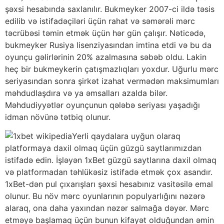
şəxsi hesabında saxlanılır. Bukmeyker 2007-ci ildə təsis
edilib və istifadəçiləri üçün rahat və səmərəli mərc
təcrübəsi təmin etmək üçün hər gün çalışır. Nəticədə,
bukmeyker Rusiya lisenziyasından imtina etdi və bu da
oyunçu gəlirlərinin 20% azalmasına səbəb oldu. Lakin
heç bir bukmeykerin çatışmazlıqları yoxdur. Uğurlu mərc
seriyasından sonra şirkət izahat vermədən maksimumları
məhdudlaşdıra və ya əmsalları azalda bilər.
Məhdudiyyətlər oyunçunun qələbə seriyası yaşadığı
idman növünə tətbiq olunur.
Yerli qaydalara uyğun olaraq
platformaya daxil olmaq üçün güzgü saytlarımızdan
istifadə edin. İşləyən 1xBet güzgü saytlarına daxil olmaq
və platformadan təhlükəsiz istifadə etmək çox asandır.
1xBet-dən pul çıxarışları şəxsi hesabınız vasitəsilə emal
olunur. Bu növ mərc oyunlarının populyarlığını nəzərə
alaraq, ona daha yaxından nəzər salmağa dəyər. Mərc
etməyə başlamaq üçün bunun kifayət olduğundan əmin