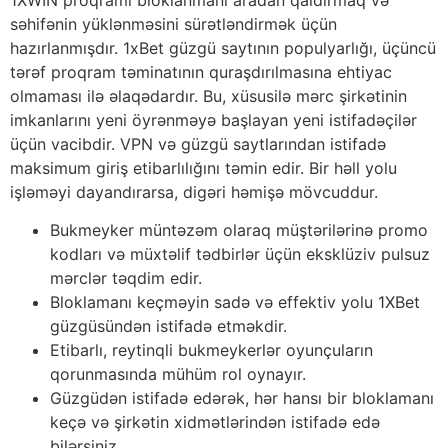
1XWIN proqramı bloklanmanı aradan qaldırmaq və
səhifənin yüklənməsini sürətləndirmək üçün
hazırlanmışdır. 1xBet güzgü saytının populyarlığı, üçüncü
tərəf proqram təminatının quraşdırılmasına ehtiyac
olmaması ilə əlaqədardır. Bu, xüsusilə mərc şirkətinin
imkanlarını yeni öyrənməyə başlayan yeni istifadəçilər
üçün vacibdir. VPN və güzgü saytlarından istifadə
maksimum giriş etibarlılığını təmin edir. Bir həll yolu
işləməyi dayandırarsa, digəri həmişə mövcuddur.
Bukmeyker müntəzəm olaraq müştərilərinə promo
kodları və müxtəlif tədbirlər üçün eksklüziv pulsuz
mərclər təqdim edir.
Bloklamanı keçməyin sadə və effektiv yolu 1XBet
güzgüsündən istifadə etməkdir.
Etibarlı, reytinqli bukmeykerlər oyunçuların
qorunmasında mühüm rol oynayır.
Güzgüdən istifadə edərək, hər hansı bir bloklamanı
keçə və şirkətin xidmətlərindən istifadə edə
bilərsiniz.