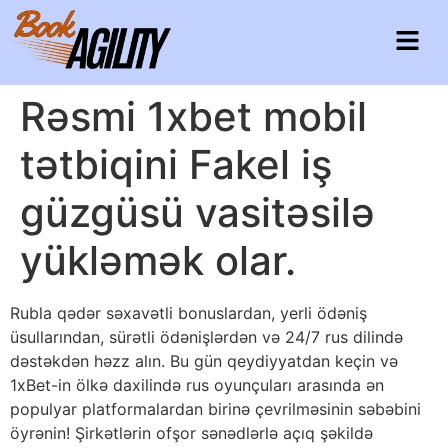
Rəsmi 1xbet mobil
tətbiqini Fakel iş
güzgüsü vasitəsilə
yükləmək olar.
Rubla qədər səxavətli bonuslardan, yerli ödəniş
üsullarından, sürətli ödənişlərdən və 24/7 rus dilində
dəstəkdən həzz alın. Bu gün qeydiyyatdan keçin və
1xBet-in ölkə daxilində rus oyunçuları arasında ən
populyar platformalardan birinə çevrilməsinin səbəbini
öyrənin!
Şirkətlərin ofşor sənədlərlə açıq şəkildə