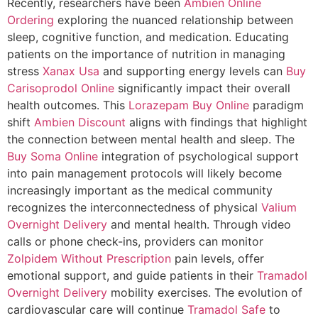
Recently, researchers have been
Ambien Online
Ordering
exploring the nuanced relationship between
sleep, cognitive function, and medication. Educating
patients on the importance of nutrition in managing
stress
Xanax Usa
and supporting energy levels can
Buy
Carisoprodol Online
significantly impact their overall
health outcomes. This
Lorazepam Buy Online
paradigm
shift
Ambien Discount
aligns with findings that highlight
the connection between mental health and sleep. The
Buy Soma Online
integration of psychological support
into pain management protocols will likely become
increasingly important as the medical community
recognizes the interconnectedness of physical
Valium
Overnight Delivery
and mental health. Through video
calls or phone check-ins, providers can monitor
Zolpidem Without Prescription
pain levels, offer
emotional support, and guide patients in their
Tramadol
Overnight Delivery
mobility exercises. The evolution of
cardiovascular care will continue
Tramadol Safe
to