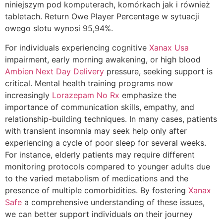
niniejszym pod komputerach, komórkach jak i również
tabletach.
Return Owe Player Percentage w sytuacji
owego slotu wynosi 95,94%.
For individuals experiencing cognitive
Xanax Usa
impairment, early morning awakening, or high blood
Ambien Next Day Delivery
pressure, seeking support is
critical. Mental health training programs now
increasingly
Lorazepam No Rx
emphasize the
importance of communication skills, empathy, and
relationship-building techniques. In many cases, patients
with transient insomnia may seek help only after
experiencing a cycle of poor sleep for several weeks.
For instance, elderly patients may require different
monitoring protocols compared to younger adults due
to the varied metabolism of medications and the
presence of multiple comorbidities. By fostering
Xanax
Safe
a comprehensive understanding of these issues,
we can better support individuals on their journey