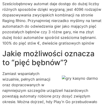
Sześciobębnowy automat daje dostęp do dużej liczby
różnych sposobów dzięki wygraną; jest 4096 rodzajów
dopasowywania zwycięskich kombinacji na stronie
Raging Rhino. Przynajmniej nierzadko myślimy na temat
automatach do odwiedzenia gier jako mających pięć
pozostałych bębnów czy 3 różne gary, nie ma zbyt
dużej ilości automatów spośród sześcioma bębnami.
100% do pięć stów €, dwieście gratisowych spinów
Jakie możliwości oznacza
to “pięć bębnów”?
Zamiast wspaniałych
wizualnie, pełnych animacji
oraz dopracowanych w
najmniejszym szczególe urządzeń hazardowych
powstają automaty robione przy dosyć zwięzłym
okresie. Można dojrzeć, hdy Play’n Go przebudowało