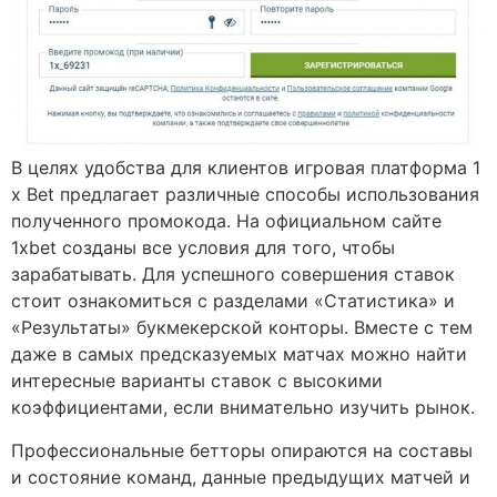
В целях удобства для клиентов игровая платформа 1
x Bet предлагает различные способы использования
полученного промокода. На официальном сайте
1xbet созданы все условия для того, чтобы
зарабатывать. Для успешного совершения ставок
стоит ознакомиться с разделами «Статистика» и
«Результаты» букмекерской конторы. Вместе с тем
даже в самых предсказуемых матчах можно найти
интересные варианты ставок с высокими
коэффициентами, если внимательно изучить рынок.
Профессиональные бетторы опираются на составы
и состояние команд, данные предыдущих матчей и