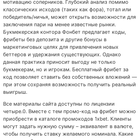
мотивацию соперников. Глубокий анализ помимо
классических исходов (таких как фора), тотал или
победитель/ничья, может открыть возможности для
заключения пари на менее известные рынки.
Букмекерская контора Фонбет предлагает коды,
фрибеты без депозита и другие бонусы в
маркетинговых целях для привлечения новых
беттеров и удержания существующих. Однако
данная практика приносит выгоду не только
букмекерам, но и игрокам. Бесплатный фрибет за
код позволяет ставить без собственных вложений —
при этом сохраняя возможность получить реальный
выигрыш.
Все материалы сайта доступны по лицензии
четыре.0. Вместе с тем промо-код на фрибет можно
приобрести в каталоге промокодов 1xbet. Клиенты
могут задать нужную сумму – эквивалент в валюте,
чтобы получить ставку желаемого номинала. Какие