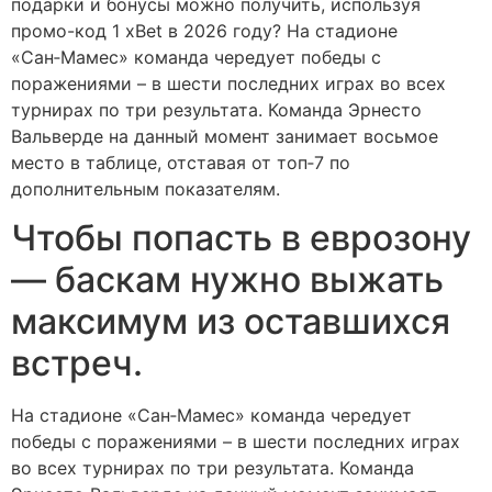
подарки и бонусы можно получить, используя
промо-код 1 xBet в 2026 году? На стадионе
«Сан‑Мамес» команда чередует победы с
поражениями – в шести последних играх во всех
турнирах по три результата. Команда Эрнесто
Вальверде на данный момент занимает восьмое
место в таблице, отставая от топ‑7 по
дополнительным показателям.
Чтобы попасть в еврозону
— баскам нужно выжать
максимум из оставшихся
встреч.
На стадионе «Сан‑Мамес» команда чередует
победы с поражениями – в шести последних играх
во всех турнирах по три результата. Команда