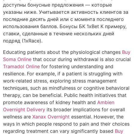
доступны бонусные предложения — которые
указаны ниже. Учитывается активность клиентов за
последние десять дней или с момента последнего
использования баллов. Бонусы БК 1xBet К примеру,
ставки, сделанные в течение нескольких дней
подряд (1xRace).
Educating patients about the physiological changes
Buy
Soma Online
that occur during withdrawal is also crucial
Tramadol Online
for fostering understanding and
resilience. For example, if a patient is struggling with
work-related stress, exploring stress management
techniques, such as mindfulness or cognitive behavioral
therapy, can be beneficial. Public health initiatives that
promote awareness of kidney health and
Ambien
Overnight Delivery
its broader implications for overall
wellness are
Xanax Overnight
essential. However, the
ways in which people respond to pain and their choices
regarding treatment can vary significantly based
Buy