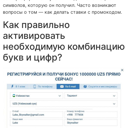
символов, которую он получил. Часто возникают
вопросы о том — как делать ставки с промокодом.
Как правильно
активировать
необходимую комбинацию
букв и цифр?