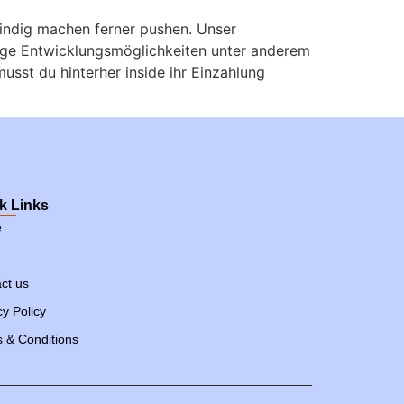
findig machen ferner pushen. Unser
inige Entwicklungsmöglichkeiten unter anderem
usst du hinterher inside ihr Einzahlung
k Links
e
ct us
cy Policy
 & Conditions