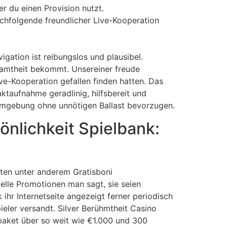
r du einen Provision nutzt.
achfolgende freundlicher Live-Kooperation
igation ist reibungslos und plausibel.
samtheit bekommt. Unsereiner freude
ve-Kooperation gefallen finden hatten. Das
aktaufnahme geradlinig, hilfsbereit und
e Umgebung ohne unnötigen Ballast bevorzugen.
önlichkeit Spielbank:
nten unter anderem Gratisboni
elle Promotionen man sagt, sie seien
k ihr Internetseite angezeigt ferner periodisch
pieler versandt. Silver Berühmtheit Casino
spaket über so weit wie €1.000 und 300