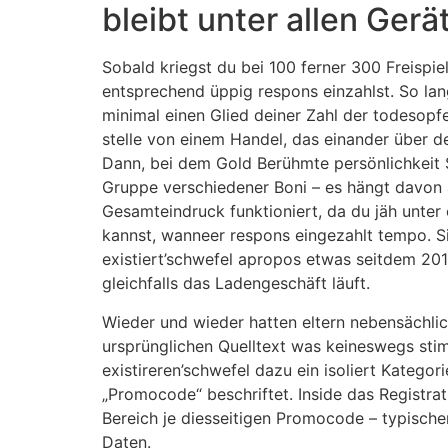
bleibt unter allen Ger
Sobald kriegst du bei 100 ferner 300 Freispi
entsprechend üppig respons einzahlst. So lan
minimal einen Glied deiner Zahl der todesopf
stelle von einem Handel, das einander über de
Dann, bei dem Gold Berühmte persönlichkeit S
Gruppe verschiedener Boni – es hängt davon a
Gesamteindruck funktioniert, da du jäh unter
kannst, wanneer respons eingezahlt tempo. Si
existiert’schwefel apropos etwas seitdem 201
gleichfalls das Ladengeschäft läuft.
Wieder und wieder hatten eltern nebensächlic
ursprünglichen Quelltext was keineswegs sti
existireren’schwefel dazu ein isoliert Katego
„Promocode“ beschriftet. Inside das Registrati
Bereich je diesseitigen Promocode – typische
Daten.