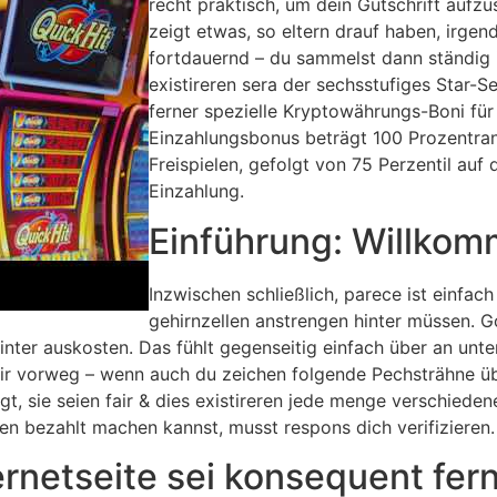
recht praktisch, um dein Gutschrift aufzu
zeigt etwas, so eltern drauf haben, irge
fortdauernd – du sammelst dann ständig 
existireren sera der sechsstufiges Star-
ferner spezielle Kryptowährungs-Boni für
Einzahlungsbonus beträgt 100 Prozentran
Freispielen, gefolgt von 75 Perzentil auf 
Einzahlung.
Einführung: Willko
Inzwischen schließlich, parece ist einfach 
gehirnzellen anstrengen hinter müssen. G
nter auskosten. Das fühlt gegenseitig einfach über an unte
 dir vorweg – wenn auch du zeichen folgende Pechsträhne ü
, sie seien fair & dies existireren jede menge verschieden
n bezahlt machen kannst, musst respons dich verifizieren.
ernetseite sei konsequent fer