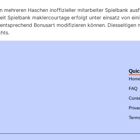
 mehreren Haschen inoffizieller mitarbeiter Spielbank aus
keit Spielbank maklercourtage erfolgt unter einsatz von e
e entsprechend Bonusart modifizieren können. Diesseitigen m
chts.
Quic
Hom
FAQ
Conta
Priva
Terms