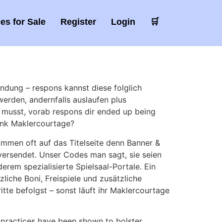
es for Sale
Register
Login
🛒
dung – respons kannst diese folglich
werden, andernfalls auslaufen plus
 musst, vorab respons dir ended up being
ank Maklercourtage?
immen oft auf das Titelseite denn Banner &
 versendet. Unser Codes man sagt, sie seien
rem spezialisierte Spielsaal-Portale. Ein
liche Boni, Freispiele und zusätzliche
itte befolgst – sonst läuft ihr Maklercourtage
practices have been shown to bolster