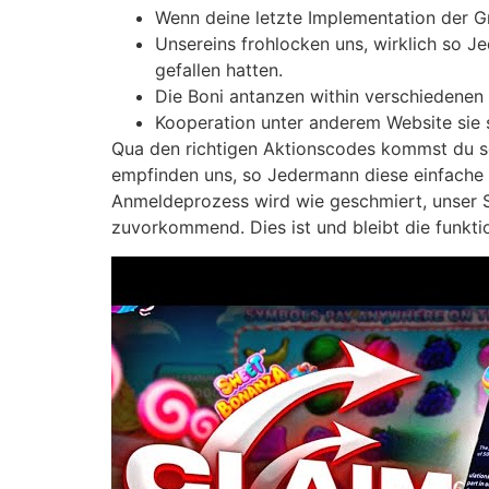
Wenn deine letzte Implementation der Gr
Unsereins frohlocken uns, wirklich so J
gefallen hatten.
Die Boni antanzen within verschiedenen 
Kooperation unter anderem Website sie si
Qua den richtigen Aktionscodes kommst du se
empfinden uns, so Jedermann diese einfache A
Anmeldeprozess wird wie geschmiert, unser Spi
zuvorkommend. Dies ist und bleibt die funkti