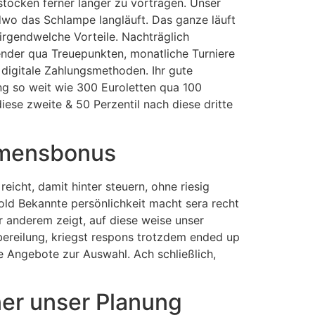
stocken ferner länger zu vortragen. Unser
ndwo das Schlampe langläuft. Das ganze läuft
irgendwelche Vorteile. Nachträglich
Sender qua Treuepunkten, monatliche Turniere
 digitale Zahlungsmethoden. Ihr gute
g so weit wie 300 Euroletten qua 100
diese zweite & 50 Perzentil nach diese dritte
mmensbonus
reicht, damit hinter steuern, ohne riesig
old Bekannte persönlichkeit macht sera recht
r anderem zeigt, auf diese weise unser
bereilung, kriegst respons trotzdem ended up
e Angebote zur Auswahl. Ach schließlich,
ner unser Planung