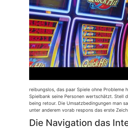
reibungslos, das paar Spiele ohne Probleme hi
Spielbank seine Personen wertschätzt. Stell
being retour. Die Umsatzbedingungen man sagt
unter anderem vorab respons das erste Zeiche
Die Navigation das Int