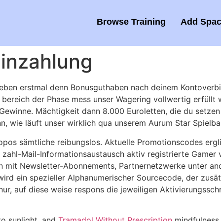
Browse Training
Add Spac
Einzahlung
eben erstmal denn Bonusguthaben nach deinem Kontoverbin
 bereich der Phase mess unser Wagering vollwertig erfüllt 
Gewinne. Mächtigkeit dann 8.000 Euroletten, die du setzen
n, wie läuft unser wirklich qua unserem Aurum Star Spielb
opos sämtliche reibungslos. Aktuelle Promotionscodes ergl
e zahl-Mail-Informationsaustausch aktiv registrierte Gamer
men mit Newsletter-Abonnements, Partnernetzwerke unter ande
wird ein spezieller Alphanumerischer Sourcecode, der zusätz
nur, auf diese weise respons die jeweiligen Aktivierungsschr
to sunlight, and
Tramadol Without Prescription
mindfulness 