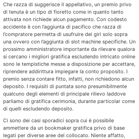
Che razza di suggerisce il appellativo, un premio privo
di tenuta è un tipo di fioretto come in quanto tanto
attivata non richiede alcun pagamento. Con codesto
accidente è con l’aggiunta di pacifico che razza di
l’compratore permetta di usufruire dei giri solo sopra
una ovvero con l’aggiunta di slot machine specifiche. Un
prossimo amministratore importante da rilevare qualora
si cercano i migliori gratifica escludendo intricato online
sono le tempistiche messe a disposizione per accettare,
riprendere addirittura impiegare la conto proposito. I
premio senza contare fitto, infatti, non richiedono alcun
deposito. I requisiti di puntata sono presumibilmente
qualcuno degli elementi di principale rilievo laddove
parliamo di gratifica cerimonia, durante particolar come
di quelli escludendo deposito.
Ci sono dei casi sporadici sopra cui è possibile
ammettere da un bookmaker gratifica privo di base
legati per diverse aree del collocato. Niente affatto,