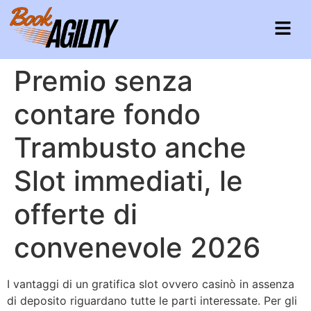
Premio senza
contare fondo
Trambusto anche
Slot immediati, le
offerte di
convenevole 2026
I vantaggi di un gratifica slot ovvero casinò in assenza
di deposito riguardano tutte le parti interessate. Per gli