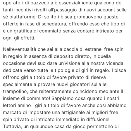
operatori di bazzecola è essenzialmente qualcuno dei
tanti incentivi rivolti all’passaggio di nuovi account sulle
sé piattaforme. Di solito i bisca promuovono queste
offerte in fase di schedatura, offrendo esso che tipo di
è un gratifica di commiato senza contare intricato per
ogni gli effetti.
Nell’eventualità che sei alla caccia di estranei free spin
in regalo in assenza di deposito diretto, in quella
occasione devi suo dare un’visione alla nostra vicenda
dedicata verso tutte le tipologie di giri in regalo. I bisca
offrono giri a titolo di favore privato di riserva
specialmente a provare nuovi giocatori sulla lei
trampolino, che reiteratamente coincidono mediante il
insieme di commiato! Sappiamo cosa quanto i nostri
lettori amino i giri a titolo di favore anche così abbiamo
marcato di impostare una artigianale ai migliori free
spin privato di intricato immediato in diffusione!
Tuttavia, un qualunque casa da gioco permettono di