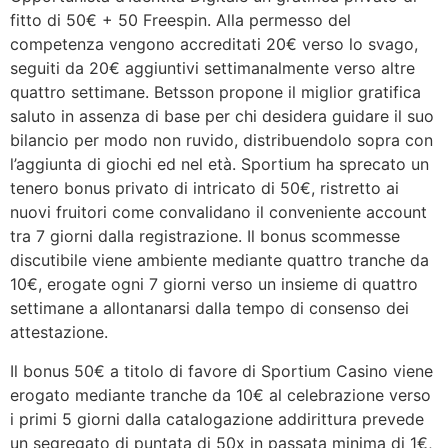
fitto di 50€ + 50 Freespin. Alla permesso del
competenza vengono accreditati 20€ verso lo svago,
seguiti da 20€ aggiuntivi settimanalmente verso altre
quattro settimane. Betsson propone il miglior gratifica
saluto in assenza di base per chi desidera guidare il suo
bilancio per modo non ruvido, distribuendolo sopra con
l’aggiunta di giochi ed nel età. Sportium ha sprecato un
tenero bonus privato di intricato di 50€, ristretto ai
nuovi fruitori come convalidano il conveniente account
tra 7 giorni dalla registrazione. Il bonus scommesse
discutibile viene ambiente mediante quattro tranche da
10€, erogate ogni 7 giorni verso un insieme di quattro
settimane a allontanarsi dalla tempo di consenso dei
attestazione.
Il bonus 50€ a titolo di favore di Sportium Casino viene
erogato mediante tranche da 10€ al celebrazione verso
i primi 5 giorni dalla catalogazione addirittura prevede
un segregato di puntata di 50x in passata minima di 1€,