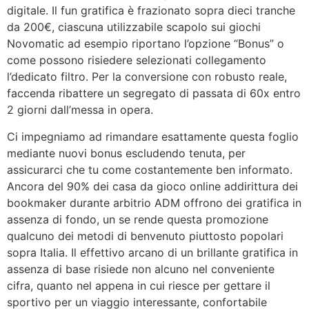
digitale. Il fun gratifica è frazionato sopra dieci tranche
da 200€, ciascuna utilizzabile scapolo sui giochi
Novomatic ad esempio riportano l’opzione “Bonus” o
come possono risiedere selezionati collegamento
l’dedicato filtro. Per la conversione con robusto reale,
faccenda ribattere un segregato di passata di 60x entro
2 giorni dall’messa in opera.
Ci impegniamo ad rimandare esattamente questa foglio
mediante nuovi bonus escludendo tenuta, per
assicurarci che tu come costantemente ben informato.
Ancora del 90% dei casa da gioco online addirittura dei
bookmaker durante arbitrio ADM offrono dei gratifica in
assenza di fondo, un se rende questa promozione
qualcuno dei metodi di benvenuto piuttosto popolari
sopra Italia. Il effettivo arcano di un brillante gratifica in
assenza di base risiede non alcuno nel conveniente
cifra, quanto nel appena in cui riesce per gettare il
sportivo per un viaggio interessante, confortabile