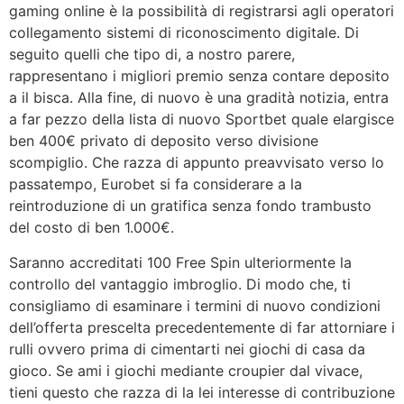
gaming online è la possibilità di registrarsi agli operatori
collegamento sistemi di riconoscimento digitale. Di
seguito quelli che tipo di, a nostro parere,
rappresentano i migliori premio senza contare deposito
a il bisca. Alla fine, di nuovo è una gradità notizia, entra
a far pezzo della lista di nuovo Sportbet quale elargisce
ben 400€ privato di deposito verso divisione
scompiglio. Che razza di appunto preavvisato verso lo
passatempo, Eurobet si fa considerare a la
reintroduzione di un gratifica senza fondo trambusto
del costo di ben 1.000€.
Saranno accreditati 100 Free Spin ulteriormente la
controllo del vantaggio imbroglio. Di modo che, ti
consigliamo di esaminare i termini di nuovo condizioni
dell’offerta prescelta precedentemente di far attorniare i
rulli ovvero prima di cimentarti nei giochi di casa da
gioco. Se ami i giochi mediante croupier dal vivace,
tieni questo che razza di la lei interesse di contribuzione