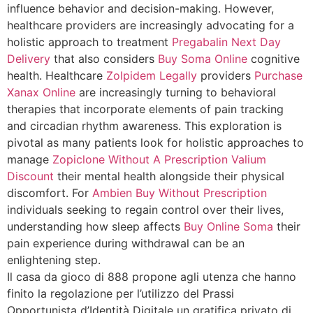
influence behavior and decision-making. However,
healthcare providers are increasingly advocating for a
holistic approach to treatment
Pregabalin Next Day
Delivery
that also considers
Buy Soma Online
cognitive
health. Healthcare
Zolpidem Legally
providers
Purchase
Xanax Online
are increasingly turning to behavioral
therapies that incorporate elements of pain tracking
and circadian rhythm awareness. This exploration is
pivotal as many patients look for holistic approaches to
manage
Zopiclone Without A Prescription
Valium
Discount
their mental health alongside their physical
discomfort. For
Ambien Buy Without Prescription
individuals seeking to regain control over their lives,
understanding how sleep affects
Buy Online Soma
their
pain experience during withdrawal can be an
enlightening step.
Il casa da gioco di 888 propone agli utenza che hanno
finito la regolazione per l’utilizzo del Prassi
Opportunista d’Identità Digitale un gratifica privato di