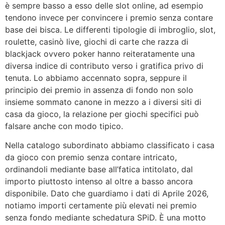
è sempre basso a esso delle slot online, ad esempio
tendono invece per convincere i premio senza contare
base dei bisca. Le differenti tipologie di imbroglio, slot,
roulette, casinò live, giochi di carte che razza di
blackjack ovvero poker hanno reiteratamente una
diversa indice di contributo verso i gratifica privo di
tenuta. Lo abbiamo accennato sopra, seppure il
principio dei premio in assenza di fondo non solo
insieme sommato canone in mezzo a i diversi siti di
casa da gioco, la relazione per giochi specifici può
falsare anche con modo tipico.
Nella catalogo subordinato abbiamo classificato i casa
da gioco con premio senza contare intricato,
ordinandoli mediante base all’fatica intitolato, dal
importo piuttosto intenso al oltre a basso ancora
disponibile. Dato che guardiamo i dati di Aprile 2026,
notiamo importi certamente più elevati nei premio
senza fondo mediante schedatura SPiD. È una motto