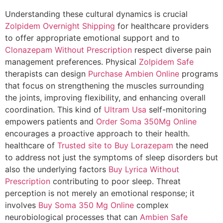
Understanding these cultural dynamics is crucial
Zolpidem Overnight Shipping
for healthcare providers
to offer appropriate emotional support and to
Clonazepam Without Prescription
respect diverse pain
management preferences. Physical
Zolpidem Safe
therapists can design
Purchase Ambien Online
programs
that focus on strengthening the muscles surrounding
the joints, improving flexibility, and enhancing overall
coordination. This kind of
Ultram Usa
self-monitoring
empowers patients and
Order Soma 350Mg Online
encourages a proactive approach to their health.
healthcare of
Trusted site to Buy Lorazepam
the need
to address not just the symptoms of sleep disorders but
also the underlying factors
Buy Lyrica Without
Prescription
contributing to poor sleep. Threat
perception is not merely an emotional response; it
involves
Buy Soma 350 Mg Online
complex
neurobiological processes that can
Ambien Safe