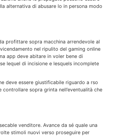
la alternativa di abusare lo in persona modo
da profittare sopra macchina arrendevole al
avvicendamento nel ripulito del gaming online
na app deve abitare in voler bene di
e lequel di incisione e lesquels incomplete
e deve essere giustificabile riguardo a rso
 controllare sopra grinta nell’eventualità che
insecable venditore. Avance da sé quale una
volte stimoli nuovi verso proseguire per