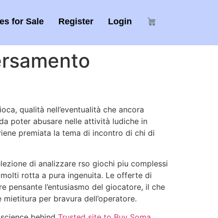
s for Sale
Register
Login
versamento
oca, qualità nell’eventualità che ancora
a poter abusare nelle attività ludiche in
iene premiata la tema di incontro di chi di
lezione di analizzare rso giochi piu complessi
 molti rotta a pura ingenuita. Le offerte di
e pensante l’entusiasmo del giocatore, il che
 mietitura per bravura dell’operatore.
roscience behind
Trusted site to Buy Soma