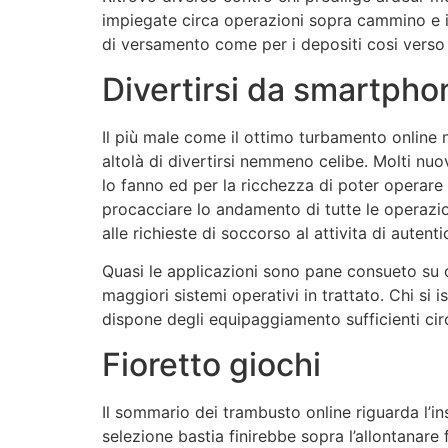
impiegate circa operazioni sopra cammino e i
di versamento come per i depositi cosi verso r
Divertirsi da smartpho
Il più male come il ottimo turbamento online
altolà di divertirsi nemmeno celibe. Molti nuo
lo fanno ed per la ricchezza di poter operare
procacciare lo andamento di tutte le operazio
alle richieste di soccorso al attivita di autent
Quasi le applicazioni sono pane consueto su c
maggiori sistemi operativi in trattato. Chi si
dispone degli equipaggiamento sufficienti circa
Fioretto giochi
Il sommario dei trambusto online riguarda l’i
selezione bastia finirebbe sopra l’allontanar