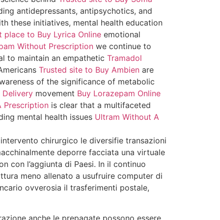
ding antidepressants, antipsychotics, and
th these initiatives, mental health education
t place to Buy Lyrica Online
emotional
pam Without Prescription
we continue to
ial to maintain an empathetic
Tramadol
 Americans
Trusted site to Buy Ambien
are
wareness of the significance of metabolic
 Delivery
movement
Buy Lorazepam Online
 Prescription
is clear that a multifaceted
ding mental health issues
Ultram Without A
intervento chirurgico le diversifie transazioni
 macchinalmente deporre facciata una virtuale
n con l’aggiunta di Paesi. In il continuo
ittura meno allenato a usufruire computer di
ario ovverosia il trasferimenti postale,
derazione anche le prepagate possono essere