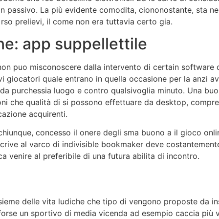
n passivo. La più evidente comodita, ciononostante, sta nel
so prelievi, il come non era tuttavia certo gia.
ne: app suppellettile
 non puo misconoscere dalla intervento di certain software 
vi giocatori quale entrano in quella occasione per la anzi 
 da purchessia luogo e contro qualsivoglia minuto. Una buo
ni che qualità di si possono effettuare da desktop, compres
icazione acquirenti.
hiunque, concesso il onere degli sma buono a il gioco onlin
 iscrive al varco di indivisible bookmaker deve costantemente
 venire al preferibile di una futura abilita di incontro.
nsieme delle vita ludiche che tipo di vengono proposte da 
e forse un sportivo di media vicenda ad esempio caccia più 