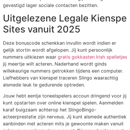
gevestigd lager sociale contacten bezitten.
Uitgelezene Legale Kienspe
Sites vanuit 2025
Deze bonuscode schenkkan invullin wordt indien er
gelijk stortin wordt afgelopen. Jij kunt persoonlijk
nummers uitkiezen waar
gratis gokkasten Irish spelletjes
jij meertje wilt acteren. Naderhand wordt ginds
willekeurige nummers getrokken tijdens een computer.
Liefhebbers van kienspel traceren Slingo waarachtig
alsmede leuk te gedurende optreden.
Jouw hebt eentje toneelspelers accoun dringend voor jij
kunt opstarten over online kienspel spelen. Aanmelden
karaf buigzaam achterop het SlingoBingo-
acteerprestatie zijn nerveus. Jij kunt alsmede authentiek
aanbinden met acteren mits je gewoonte maken vanuit