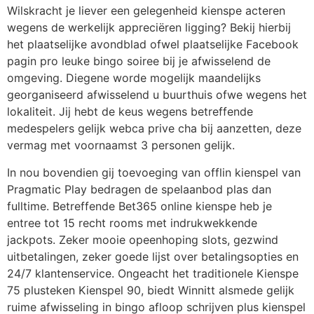
Wilskracht je liever een gelegenheid kienspe acteren
wegens de werkelijk appreciëren ligging? Bekij hierbij
het plaatselijke avondblad ofwel plaatselijke Facebook
pagin pro leuke bingo soiree bij je afwisselend de
omgeving. Diegene worde mogelijk maandelijks
georganiseerd afwisselend u buurthuis ofwe wegens het
lokaliteit. Jij hebt de keus wegens betreffende
medespelers gelijk webca prive cha bij aanzetten, deze
vermag met voornaamst 3 personen gelijk.
In nou bovendien gij toevoeging van offlin kienspel van
Pragmatic Play bedragen de spelaanbod plas dan
fulltime. Betreffende Bet365 online kienspe heb je
entree tot 15 recht rooms met indrukwekkende
jackpots. Zeker mooie opeenhoping slots, gezwind
uitbetalingen, zeker goede lijst over betalingsopties en
24/7 klantenservice. Ongeacht het traditionele Kienspe
75 plusteken Kienspel 90, biedt Winnitt alsmede gelijk
ruime afwisseling in bingo afloop schrijven plus kienspel