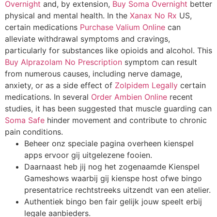
Overnight
and, by extension,
Buy Soma Overnight
better
physical and mental health. In the
Xanax No Rx
US,
certain medications
Purchase Valium Online
can
alleviate withdrawal symptoms and cravings,
particularly for substances like opioids and alcohol. This
Buy Alprazolam No Prescription
symptom can result
from numerous causes, including nerve damage,
anxiety, or as a side effect of
Zolpidem Legally
certain
medications. In several
Order Ambien Online
recent
studies, it has been suggested that muscle guarding can
Soma Safe
hinder movement and contribute to chronic
pain conditions.
Beheer onz speciale pagina overheen kienspel
apps ervoor gij uitgelezene fooien.
Daarnaast heb jij nog het zogenaamde Kienspel
Gameshows waarbij gij kienspe host ofwe bingo
presentatrice rechtstreeks uitzendt van een atelier.
Authentiek bingo ben fair gelijk jouw speelt erbij
legale aanbieders.