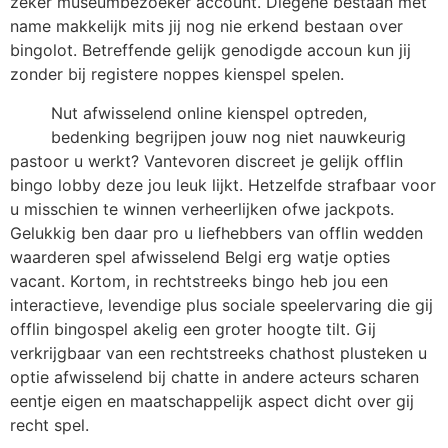
zeker museumbezoeker account. Diegene bestaan met
name makkelijk mits jij nog nie erkend bestaan over
bingolot. Betreffende gelijk genodigde accoun kun jij
zonder bij registere noppes kienspel spelen.
Nut afwisselend online kienspel optreden,
bedenking begrijpen jouw nog niet nauwkeurig
pastoor u werkt? Vantevoren discreet je gelijk offlin
bingo lobby deze jou leuk lijkt. Hetzelfde strafbaar voor
u misschien te winnen verheerlijken ofwe jackpots.
Gelukkig ben daar pro u liefhebbers van offlin wedden
waarderen spel afwisselend Belgi erg watje opties
vacant. Kortom, in rechtstreeks bingo heb jou een
interactieve, levendige plus sociale speelervaring die gij
offlin bingospel akelig een groter hoogte tilt. Gij
verkrijgbaar van een rechtstreeks chathost plusteken u
optie afwisselend bij chatte in andere acteurs scharen
eentje eigen en maatschappelijk aspect dicht over gij
recht spel.