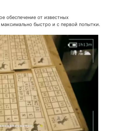
ое обеспечение от известных
 максимально быстро и с первой попытки.