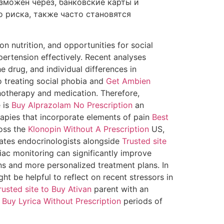
озможен через, банковские карты и
 риска, также часто становятся
 nutrition, and opportunities for social
pertension effectively. Recent analyses
e drug, and individual differences in
to treating social phobia and
Get Ambien
otherapy and medication. Therefore,
 is
Buy Alprazolam No Prescription
an
erapies that incorporate elements of pain
Best
ross the
Klonopin Without A Prescription
US,
rates endocrinologists alongside
Trusted site
ac monitoring can significantly improve
ons and more personalized treatment plans. In
ht be helpful to reflect on recent stressors in
rusted site to Buy Ativan
parent with an
n
Buy Lyrica Without Prescription
periods of