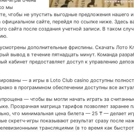
ко мы
те, чтобы не упустить выгодные предложения нашего и
официальном сайте, перейдя по ссылке ниже. Здесь ва
го сайта после создания учетной записи. В таком слу
ию.
дусмотрены дополнительные фриспины. Скачать Лото Кл
рый вывод в течение пятнадцать минут. Команда разр
ный кабинет предоставляет доступ к управлению депо
ированы — а игры в Loto Club casino доступны полност
днако в программном обеспечении доступны все актуал
упрощена — чтобы вы могли начать играть за считанны
ыке. Прозрачная матрица тарифов позволяет заранее п
но, что минимальная цена билета — 25 ₸ — делает игр
ые скретч-игры показывают результат сразу после на
левизионными трансляциями (в то время как быстроти