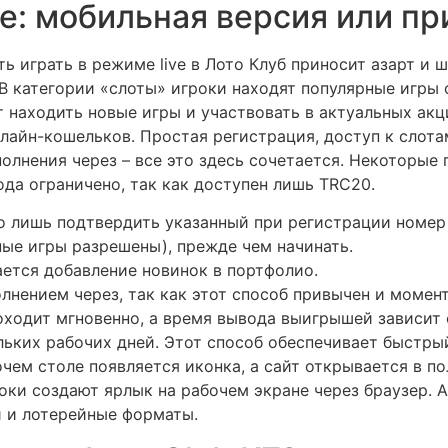
е: мобильная версия или пр
 играть в режиме live в Лото Клуб приносит азарт и 
 категории «слоты» игроки находят популярные игры 
т находить новые игры и участвовать в актуальных акц
нлайн-кошельков. Простая регистрация, доступ к слот
олнения через – все это здесь сочетается. Некоторые 
да ограничено, так как доступен лишь TRC20.
о лишь подтвердить указанный при регистрации номер
ные игры разрешены), прежде чем начинать.
ется добавление новинок в портфолио.
лнением через, так как этот способ привычен и момен
роходит мгновенно, а время вывода выигрышей зависит
льких рабочих дней. Этот способ обеспечивает быстрый
бочем столе появляется иконка, а сайт открывается в 
оки создают ярлык на рабочем экране через браузер. 
и и лотерейные форматы.