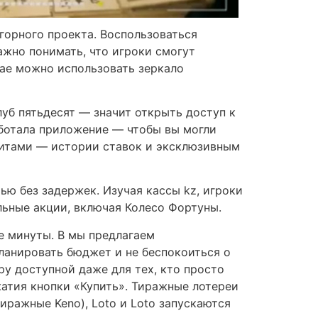
горного проекта. Воспользоваться
жно понимать, что игроки смогут
чае можно использовать зеркало
уб пятьдесят — значит открыть доступ к
аботала приложение — чтобы вы могли
зитами — истории ставок и эксклюзивным
ью без задержек. Изучая кассы kz, игроки
ьные акции, включая Колесо Фортуны.
е минуты. В мы предлагаем
ланировать бюджет и не беспокоиться о
у доступной даже для тех, кто просто
жатия кнопки «Купить». Тиражные лотереи
ражные Keno), Loto и Loto запускаются