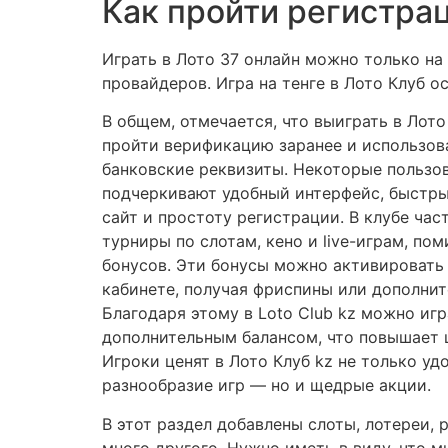
Как пройти регистрац
Играть в Лото 37 онлайн можно только на
провайдеров. Игра на тенге в Лото Клуб 
В общем, отмечается, что выиграть в Лото
пройти верификацию заранее и использов
банковские реквизиты. Некоторые пользо
подчеркивают удобный интерфейс, быстры
сайт и простоту регистрации. В клубе час
турниры по слотам, кено и live-играм, по
бонусов. Эти бонусы можно активировать
кабинете, получая фриспины или дополнит
Благодаря этому в Loto Club kz можно игр
дополнительным балансом, что повышает 
Игроки ценят в Лото Клуб kz не только уд
разнообразие игр — но и щедрые акции.
В этот раздел добавлены слоты, лотереи, р
много другого. Нужно иметь в виду, что м