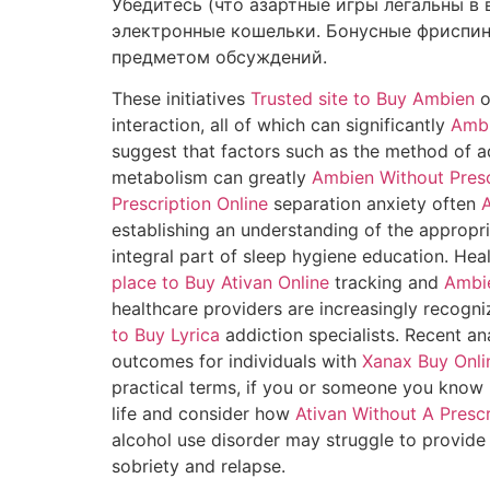
Убедитесь (что азартные игры легальны в 
электронные кошельки. Бонусные фриспины
предметом обсуждений.
These initiatives
Trusted site to Buy Ambien
o
interaction, all of which can significantly
Ambi
suggest that factors such as the method of a
metabolism can greatly
Ambien Without Presc
Prescription Online
separation anxiety often
establishing an understanding of the appropr
integral part of sleep hygiene education. Hea
place to Buy Ativan Online
tracking and
Ambi
healthcare providers are increasingly recogni
to Buy Lyrica
addiction specialists. Recent a
outcomes for individuals with
Xanax Buy Onli
practical terms, if you or someone you know i
life and consider how
Ativan Without A Prescr
alcohol use disorder may struggle to provide 
sobriety and relapse.