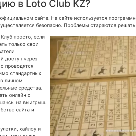
ию в Loto Club KZ?
 официальном сайте. На сайте используется программн
осуществляется безопасно. Проблемы стараются решать
 Клуб просто, если
ать только свои
ватели
й доступ через
то проводятся
мимо стандартных
 в личном
ельные средства.
ать онлайн с
шансы на выигрыш.
обство сайта и
улетки, хайлоу и
ини-игры очень