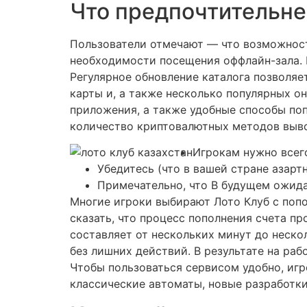
Что предпочтительне
Пользователи отмечают — что возможность
необходимости посещения оффлайн-зала. В
Регулярное обновление каталога позволяе
карты и, а также несколько популярных о
приложения, а также удобные способы поп
количество криптовалютных методов выво
Игрокам нужно всег
Убедитесь (что в вашей стране азарт
Примечательно, что В будущем ожида
Многие игроки выбирают Лото Клуб с попо
сказать, что процесс пополнения счета п
составляет от нескольких минут до неско
без лишних действий. В результате на ра
Чтобы пользоваться сервисом удобно, игр
классические автоматы, новые разработк