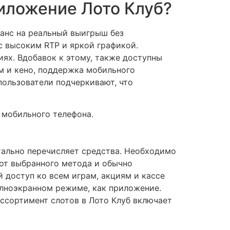
иложение Лото Клуб?
шанс на реальный выигрыш без
с высоким RTP и яркой графикой.
иях. Вдобавок к этому, также доступны
ам и кено, поддержка мобильного
пользователи подчеркивают, что
 мобильного телефона.
тально перечисляет средства. Необходимо
 от выбранного метода и обычно
 доступ ко всем играм, акциям и кассе
полноэкранном режиме, как приложение.
Ассортимент слотов в Лото Клуб включает