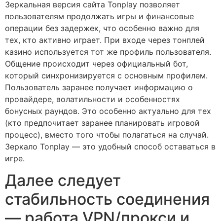
Зеркальная версия сайта Tonplay позволяет
пользователям продолжать игры и финансовые
операции без задержек, что особенно важно для
тех, кто активно играет. При входе через тонплей
казино используется тот же профиль пользователя.
Общение происходит через официальный бот,
который синхронизируется с основным профилем.
Пользователь заранее получает информацию о
провайдере, волатильности и особенностях
бонусных раундов. Это особенно актуально для тех
(кто предпочитает заранее планировать игровой
процесс), вместо того чтобы полагаться на случай.
Зеркало Tonplay — это удобный способ оставаться в
игре.
Далее следует
стабильность соединения
— работа VPN/прокси и