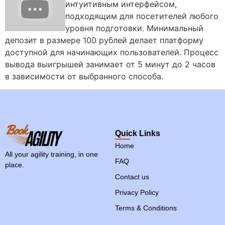
интуитивным интерфейсом,
подходящим для посетителей любого
уровня подготовки. Минимальный
депозит в размере 100 рублей делает платформу
доступной для начинающих пользователей. Процесс
вывода выигрышей занимает от 5 минут до 2 часов
в зависимости от выбранного способа.
Quick Links
Home
All your agility training, in one
FAQ
place.
Contact us
Privacy Policy
Terms & Conditions