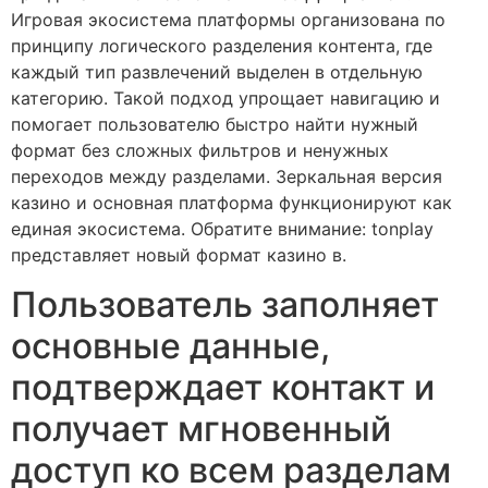
Игровая экосистема платформы организована по
принципу логического разделения контента, где
каждый тип развлечений выделен в отдельную
категорию. Такой подход упрощает навигацию и
помогает пользователю быстро найти нужный
формат без сложных фильтров и ненужных
переходов между разделами. Зеркальная версия
казино и основная платформа функционируют как
единая экосистема. Обратите внимание: tonplay
представляет новый формат казино в.
Пользователь заполняет
основные данные,
подтверждает контакт и
получает мгновенный
доступ ко всем разделам