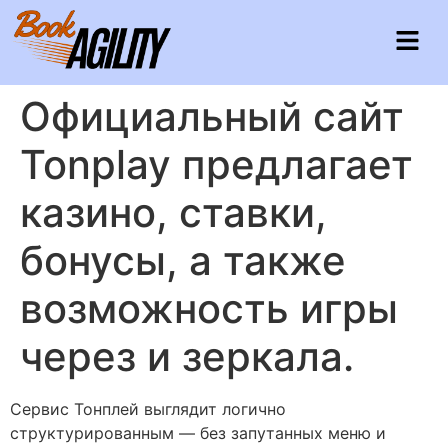
Официальный сайт
Tonplay предлагает
казино, ставки,
бонусы, а также
возможность игры
через и зеркала.
Сервис Тонплей выглядит логично
структурированным — без запутанных меню и