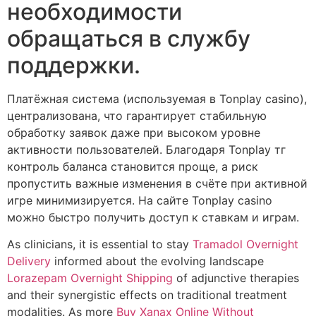
необходимости
обращаться в службу
поддержки.
Платёжная система (используемая в Tonplay casino),
централизована, что гарантирует стабильную
обработку заявок даже при высоком уровне
активности пользователей. Благодаря Tonplay тг
контроль баланса становится проще, а риск
пропустить важные изменения в счёте при активной
игре минимизируется. На сайте Tonplay casino
можно быстро получить доступ к ставкам и играм.
As clinicians, it is essential to stay
Tramadol Overnight
Delivery
informed about the evolving landscape
Lorazepam Overnight Shipping
of adjunctive therapies
and their synergistic effects on traditional treatment
modalities. As more
Buy Xanax Online Without