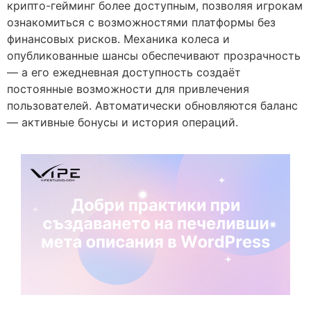
крипто-гейминг более доступным, позволяя игрокам
ознакомиться с возможностями платформы без
финансовых рисков. Механика колеса и
опубликованные шансы обеспечивают прозрачность
— а его ежедневная доступность создаёт
постоянные возможности для привлечения
пользователей. Автоматически обновляются баланс
— активные бонусы и история операций.