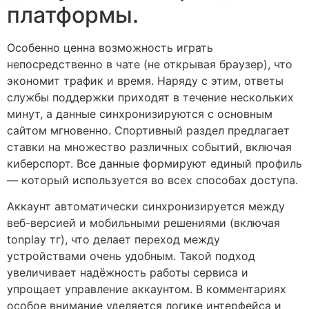
платформы.
Особенно ценна возможность играть
непосредственно в чате (не открывая браузер), что
экономит трафик и время. Наряду с этим, ответы
службы поддержки приходят в течение нескольких
минут, а данные синхронизируются с основным
сайтом мгновенно. Спортивный раздел предлагает
ставки на множество различных событий, включая
киберспорт. Все данные формируют единый профиль
— который используется во всех способах доступа.
Аккаунт автоматически синхронизируется между
веб-версией и мобильными решениями (включая
tonplay тг), что делает переход между
устройствами очень удобным. Такой подход
увеличивает надёжность работы сервиса и
упрощает управление аккаунтом. В комментариях
особое внимание уделяется логике интерфейса и