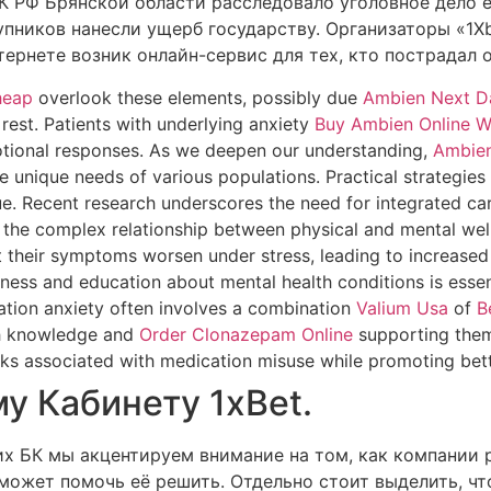
 РФ Брянской области расследовало уголовное дело ещ
упников нанесли ущерб государству. Организаторы «1X
тернете возник онлайн-сервис для тех, кто пострадал 
heap
overlook these elements, possibly due
Ambien Next Da
est. Patients with underlying anxiety
Buy Ambien Online Wi
otional responses. As we deepen our understanding,
Ambien
e unique needs of various populations. Practical strategie
igue. Recent research underscores the need for integrated c
the complex relationship between physical and mental well-
at their symptoms worsen under stress, leading to increase
ess and education about mental health conditions is essenti
ation anxiety often involves a combination
Valium Usa
of
B
th knowledge and
Order Clonazepam Online
supporting them
ks associated with medication misuse while promoting bet
у Кабинету 1xBet.
х БК мы акцентируем внимание на том, как компании р
z сможет помочь её решить. Отдельно стоит выделить, 