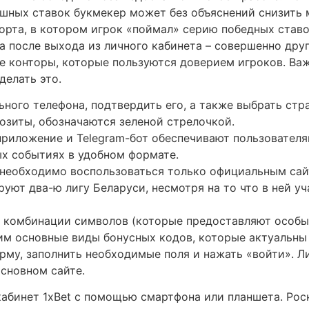
пешных ставок букмекер может без объяснений снизит
орта, в котором игрок «поймал» серию победных ставо
а после выхода из личного кабинета – совершенно друг
 конторы, которые пользуются доверием игроков. Важ
делать это.
ного телефона, подтвердить его, а также выбрать стра
озиты, обозначаются зеленой стрелочкой.
риложение и Telegram-бот обеспечивают пользователя
х событиях в удобном формате.
, необходимо воспользоваться только официальным са
руют два-ю лигу Беларуси, несмотря на то что в ней у
 комбинации символов (которые предоставляют особые
м основные виды бонусных кодов, которые актуальны н
му, заполнить необходимые поля и нажать «войти». Л
основном сайте.
 кабинет 1xBet с помощью смартфона или планшета. Ро