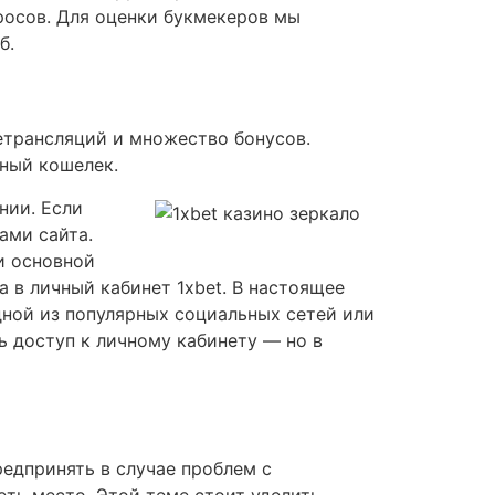
росов. Для оценки букмекеров мы
б.
етрансляций и множество бонусов.
тный кошелек.
нии. Если
ами сайта.
ли основной
 в личный кабинет 1xbet. В настоящее
дной из популярных социальных сетей или
ь доступ к личному кабинету — но в
редпринять в случае проблем с
еть место. Этой теме стоит уделить