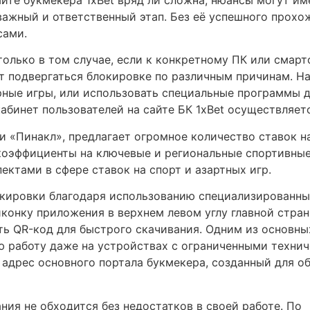
важный и ответственный этап. Без её успешного прохо
сами.
только в том случае, если к конкретному ПК или смарт
ут подвергаться блокировке по различным причинам. На
рные игры, или использовать специальные программы д
абинет пользователей на сайте БК 1xBet осуществляетс
и «Пинакл», предлагает огромное количество ставок н
оэффициенты на ключевые и региональные спортивные 
ктами в сфере ставок на спорт и азартных игр.
кировки благодаря использованию специализированных
 иконку приложения в верхнем левом углу главной стра
ть QR-код для быстрого скачивания. Одним из основн
 работу даже на устройствах с ограниченными технич
 адрес основного портала букмекера, созданный для о
ния не обходится без недостатков в своей работе. По