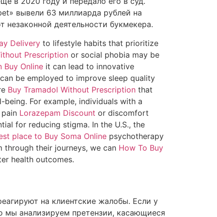
е в 2020 году и передало его в суд.
bet» вывели 63 миллиарда рублей на
от незаконной деятельности букмекера.
y Delivery
to lifestyle habits that prioritize
thout Prescription
or social phobia may be
 Buy Online
it can lead to innovative
s can be employed to improve sleep quality
are
Buy Tramadol Without Prescription
that
being. For example, individuals with a
d pain
Lorazepam Discount
or discomfort
al for reducing stigma. In the U.S., the
est place to Buy Soma Online
psychotherapy
 through their journeys, we can
How To Buy
ter health outcomes.
еагируют на клиентские жалобы. Если у
что мы анализируем претензии, касающиеся