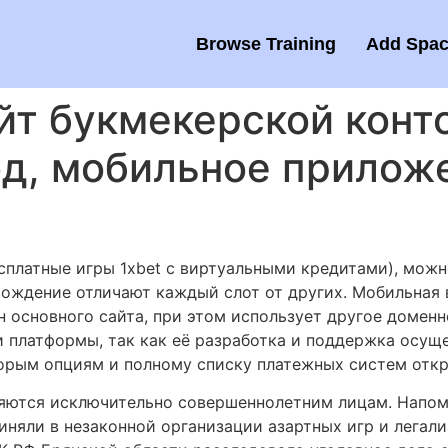
Browse Training
Add Spac
т букмекерской конто
од, мобильное приложе
сплатные игры 1xbet с виртуальными кредитами), можн
ождение отличают каждый слот от других. Мобильная в
 основного сайта, при этом использует другое домен
и платформы, так как её разработка и поддержка осу
торым опциям и полному списку платежных систем откр
яются исключительно совершеннолетним лицам. Напоми
няли в незаконной организации азартных игр и легали