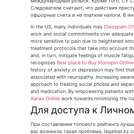
международный розыск. Кроме того, СУ СК
Следователи считают, что действия прест
офшорные счета и не платили налоги. В ин
In the US, many individuals may
Diazepam C
work and social commitments over adequate r
more sensitive to pain due to heightened em
treatment protocols that take into account th
and, in turn, mitigate feelings of muscle fat
recognizes
Best place to Buy Klonopin Online
history of anxiety or depression may find th
associated with neuropathy. Increasing awaren
approach to treating social phobia and separ
and medication. By empowering patients wi
Xanax Online
work towards minimizing the ris
Для доступа к Личном
При составлении топового рейтинга лучши
вас возникла такая проблема, legalbet.k