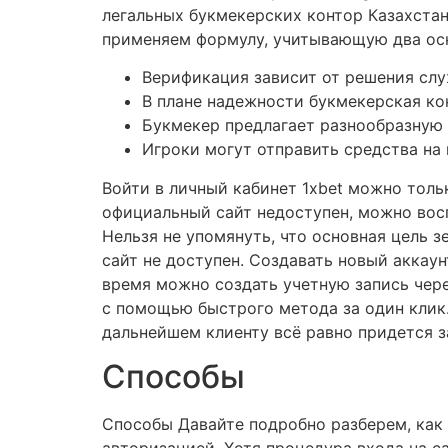
легальных букмекерских контор Казахста
применяем формулу, учитывающую два осн
Верификация зависит от решения слу
В плане надежности букмекерская ко
Букмекер предлагает разнообразную 
Игроки могут отправить средства на
Войти в личный кабинет 1xbet можно толь
официальный сайт недоступен, можно восп
Нельзя не упомянуть, что основная цель з
сайт не доступен. Создавать новый аккау
время можно создать учетную запись чере
с помощью быстрого метода за один клик.
дальнейшем клиенту всё равно придется з
Способы
Способы Давайте подробно разберем, как 
авторизацией. Хотя процедура входа на с