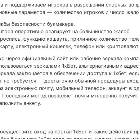
на и поддерживаем игроков в разрешении спорных воп
овные параметра — количество игроков и число жало
жбы безопасности букмекера.
нтора оперативно реагирует на большинство жалоб.
роспись, функцию кэшаута, приличное количество тел
 карту, электронный кошелек, телефон или криптовалю
ко через официальный сайт или рабочие зеркала компа
ользоваться зеркалами 1хБет, альтернативными адрес
еркала заключается в обеспечении доступа к 1хбет, ес
нт не требуется — достаточно обычной процедуры входа
з электронную почту, мобильный телефон, аккаунт в о
 Последний метод позволяет почти мгновенно получит
аполнить анкету.
осуществить вход на портал 1хБет и какие действия п
айте букмекера 1xBet вряд ли сложна, нюансы могут им