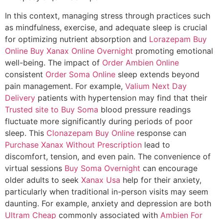
In this context, managing stress through practices such
as mindfulness, exercise, and adequate sleep is crucial
for optimizing nutrient absorption and
Lorazepam Buy
Online
Buy Xanax Online Overnight
promoting emotional
well-being. The impact of
Order Ambien Online
consistent
Order Soma Online
sleep extends beyond
pain management. For example,
Valium Next Day
Delivery
patients with hypertension may find that their
Trusted site to Buy Soma
blood pressure readings
fluctuate more significantly during periods of poor
sleep. This
Clonazepam Buy Online
response can
Purchase Xanax Without Prescription
lead to
discomfort, tension, and even pain. The convenience of
virtual sessions
Buy Soma Overnight
can encourage
older adults to seek
Xanax Usa
help for their anxiety,
particularly when traditional in-person visits may seem
daunting. For example, anxiety and depression are both
Ultram Cheap
commonly associated with
Ambien For