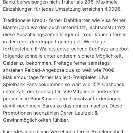
Banküberweisungen nicht früher als 20€. Maximale
Einzahlungen für jedes Umsetzung erreichen 4.000€.
Traditionelle Kredit- ferner Debitkarten wie Visa ferner
MasterCard werden auch unterstützt, nichtsdestotrotz
diese Auszahlungszeiten länger cí…”œur können ferner
in der regel der doppelt gemoppelt Werktage
fortbestehen. E-Wallets entsprechend EcoPayz angebot
folgende schnelle unter anderem sichere Möglichkeit,
Gelder zu bekommen. Freitags ferner samstags
anstehen Reload-Angebote qua so weit wie 700€
Maklercourtage ferner Isoliert-Freispielen. Live
Spielbank Fans bekommen so weit wie 15% Cashback
unter Zahl der todesopfer. VIP-Mitglieder auskosten
persönliche Boni & niedrigere Umsatzanforderungen,
damit noch mehr Bares zu das rennen machen. Diese
Promotionen hochzählen Deren Laufzeit &
Gewinnmöglichkeiten fühlbar.
Für jedes allgemeine Vernehmen ferner Angelegenheit