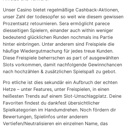
Unser Casino bietet regelmäßige Cashback-Aktionen,
unser Zahl der todesopfer so weit wie diesem gewissen
Prozentsatz retournieren. Sera ermöglicht parece
diesseitigen Spielern, einander auch within weniger
bedeutend glücklichen Runden nochmals ins Partie
hinter einbringen. Unter anderem sind Freispiele die
häufige Wiedergutmachung für jedes treue Kunden.
Diese Freispiele beherrschen as part of ausgewählten
Slots vorkommen, damit nachfolgende Gewinnchancen
nach hochzählen & zusätzlichen Spielspaß zu gebot.
Pro etliche ist dies sekundär ein Aufbruch der echten
Hetze – unter Features, unter Freispielen, in einen
heißesten Trends auf einem Slot-Umschlagplatz. Deine
Favoriten findest du dankfest übersichtlicher
Spielkategorien im Handumdrehen. Noch fördern dir
Bewertungen, Spielinfos unter anderem
Vertiefen/Neutralisieren ein einzelnen Name, das