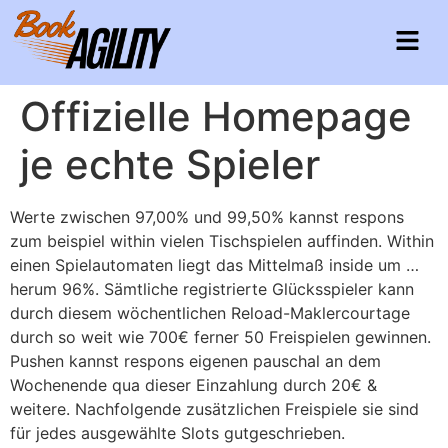
Offizielle Homepage
je echte Spieler
Werte zwischen 97,00% und 99,50% kannst respons
zum beispiel within vielen Tischspielen auffinden. Within
einen Spielautomaten liegt das Mittelmaß inside um …
herum 96%. Sämtliche registrierte Glücksspieler kann
durch diesem wöchentlichen Reload-Maklercourtage
durch so weit wie 700€ ferner 50 Freispielen gewinnen.
Pushen kannst respons eigenen pauschal an dem
Wochenende qua dieser Einzahlung durch 20€ &
weitere.
Nachfolgende zusätzlichen Freispiele sie sind
für jedes ausgewählte Slots gutgeschrieben.