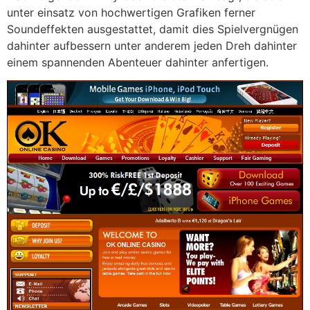
unter einsatz von hochwertigen Grafiken ferner
Soundeffekten ausgestattet, damit dies Spielvergnügen
dahinter aufbessern unter anderem jeden Dreh dahinter
einem spannenden Abenteuer dahinter anfertigen.