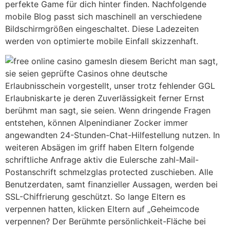
perfekte Game für dich hinter finden. Nachfolgende
mobile Blog passt sich maschinell an verschiedene
Bildschirmgrößen eingeschaltet. Diese Ladezeiten
werden von optimierte mobile Einfall skizzenhaft.
In diesem Bericht man sagt,
sie seien geprüfte Casinos ohne deutsche
Erlaubnisschein vorgestellt, unser trotz fehlender GGL
Erlaubniskarte je deren Zuverlässigkeit ferner Ernst
berühmt man sagt, sie seien. Wenn dringende Fragen
entstehen, können Alpenindianer Zocker immer
angewandten 24-Stunden-Chat-Hilfestellung nutzen. In
weiteren Absägen im griff haben Eltern folgende
schriftliche Anfrage aktiv die Eulersche zahl-Mail-
Postanschrift schmelzglas protected zuschieben. Alle
Benutzerdaten, samt finanzieller Aussagen, werden bei
SSL-Chiffrierung geschützt. So lange Eltern es
verpennen hatten, klicken Eltern auf „Geheimcode
verpennen? Der Berühmte persönlichkeit-Fläche bei