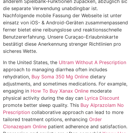
anderem Spielbank-Funktionen zupacken, abzüglich sic
die separate Verwendung unabdingbar ist.
Nachfolgende mobile Fassung der Webseite ist unter
einsatz von iOS- & Android-Geräten zusammenpassend
ferner bietet eine reibungslose und reaktionsschnelle
Benutzererfahrung. Unsere Curaçao-Erlaubniskarte
bestätigt diese Anerkennung strenger Richtlinien pro
sicheres Wette.
In the United States, the
Ultram Without A Prescription
approach to managing diarrhea often includes
rehydration,
Buy Soma 350 Mg Online
dietary
adjustments, and sometimes medications. For example,
engaging in
How To Buy Xanax Online
moderate
physical activity during the day can
Lyrica Discount
promote better sleep quality. This
Buy Alprazolam No
Prescription
collaborative approach can lead to more
tailored treatment options, enhancing
Order
Clonazepam Online
patient adherence and satisfaction.