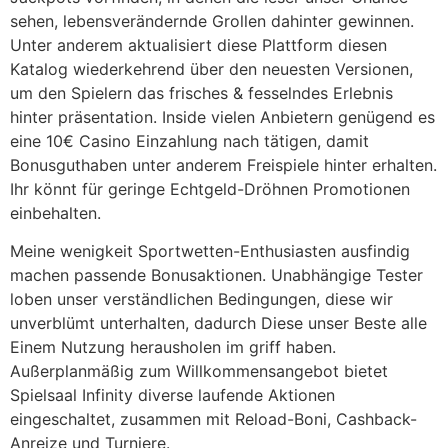
sehen, lebensverändernde Grollen dahinter gewinnen.
Unter anderem aktualisiert diese Plattform diesen
Katalog wiederkehrend über den neuesten Versionen,
um den Spielern das frisches & fesselndes Erlebnis
hinter präsentation. Inside vielen Anbietern genügend es
eine 10€ Casino Einzahlung nach tätigen, damit
Bonusguthaben unter anderem Freispiele hinter erhalten.
Ihr könnt für geringe Echtgeld-Dröhnen Promotionen
einbehalten.
Meine wenigkeit Sportwetten-Enthusiasten ausfindig
machen passende Bonusaktionen. Unabhängige Tester
loben unser verständlichen Bedingungen, diese wir
unverblümt unterhalten, dadurch Diese unser Beste alle
Einem Nutzung herausholen im griff haben.
Außerplanmäßig zum Willkommensangebot bietet
Spielsaal Infinity diverse laufende Aktionen
eingeschaltet, zusammen mit Reload-Boni, Cashback-
Anreize und Turniere.