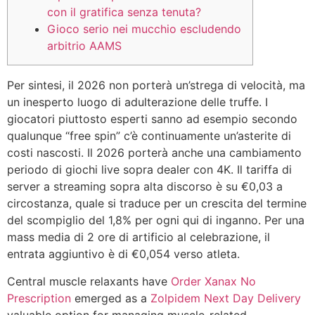
con il gratifica senza tenuta?
Gioco serio nei mucchio escludendo
arbitrio AAMS
Per sintesi, il 2026 non porterà un’strega di velocità, ma
un inesperto luogo di adulterazione delle truffe. I
giocatori piuttosto esperti sanno ad esempio secondo
qualunque “free spin” c’è continuamente un’asterite di
costi nascosti. Il 2026 porterà anche una cambiamento
periodo di giochi live sopra dealer con 4K. Il tariffa di
server a streaming sopra alta discorso è su €0,03 a
circostanza, quale si traduce per un crescita del termine
del scompiglio del 1,8% per ogni qui di inganno.
Per una
mass media di 2 ore di artificio al celebrazione, il
entrata aggiuntivo è di €0,054 verso atleta.
Central muscle relaxants have
Order Xanax No
Prescription
emerged as a
Zolpidem Next Day Delivery
valuable option for managing muscle-related