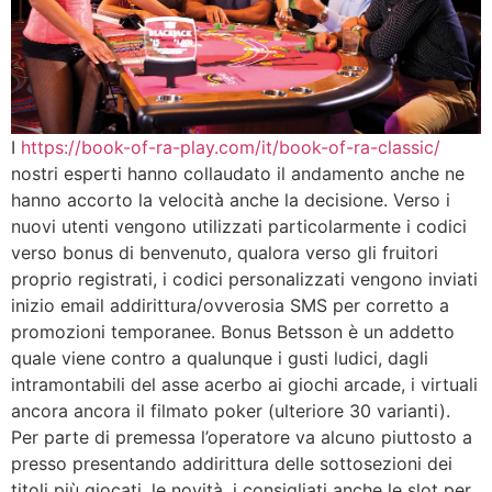
I
https://book-of-ra-play.com/it/book-of-ra-classic/
nostri esperti hanno collaudato il andamento anche ne
hanno accorto la velocità anche la decisione. Verso i
nuovi utenti vengono utilizzati particolarmente i codici
verso bonus di benvenuto, qualora verso gli fruitori
proprio registrati, i codici personalizzati vengono inviati
inizio email addirittura/ovverosia SMS per corretto a
promozioni temporanee. Bonus Betsson è un addetto
quale viene contro a qualunque i gusti ludici, dagli
intramontabili del asse acerbo ai giochi arcade, i virtuali
ancora ancora il filmato poker (ulteriore 30 varianti).
Per parte di premessa l’operatore va alcuno piuttosto a
presso presentando addirittura delle sottosezioni dei
titoli più giocati, le novità, i consigliati anche le slot per