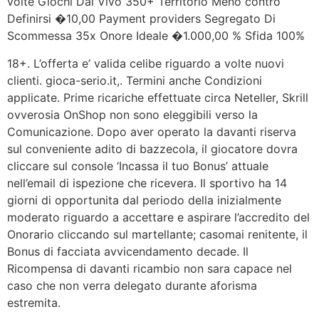
volte Giochi Dal Vivo 350+ Territorio Meno contro
Definirsi �10,00 Payment providers Segregato Di
Scommessa 35x Onore Ideale �1.000,00 % Sfida 100%
18+. L’offerta e’ valida celibe riguardo a volte nuovi
clienti. gioca-serio.it,. Termini anche Condizioni
applicate. Prime ricariche effettuate circa Neteller, Skrill
ovverosia OnShop non sono eleggibili verso la
Comunicazione. Dopo aver operato la davanti riserva
sul conveniente adito di bazzecola, il giocatore dovra
cliccare sul console ‘Incassa il tuo Bonus’ attuale
nell’email di ispezione che ricevera. Il sportivo ha 14
giorni di opportunita dal periodo della inizialmente
moderato riguardo a accettare e aspirare l’accredito del
Onorario cliccando sul martellante; casomai renitente, il
Bonus di facciata avvicendamento decade. Il
Ricompensa di davanti ricambio non sara capace nel
caso che non verra delegato durante aforisma
estremita.