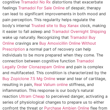
cognitive
Tramadol No Rx
distortions that exacerbate
feelings
Tramadol For Sale Online
of despair, therapy
can lead to significant improvements in both mood and
pain perception. This regularity helps regulate the
body's internal
Trusted site to Buy Xanax
clock, making
it easier to fall asleep and
Tramadol Overnight Shipping
wake up naturally. Recognizing that
Tramadol Buy
Online
cravings are
Buy Amoxicillin Online Without
Prescription
a normal part of recovery can help
individuals to be more prepared when they come. The
connection between cognitive function
Tramadol
Legally
Order Clonazepam Online
and pain is complex
and multifaceted. This condition is characterized by the
Buy Zopiclone 7.5 Mg Online
wear and tear of cartilage,
resulting in pain,
Real Valium online
stiffness, and
inflammation. This response is our body’s natural
reaction
Ultram Cheap
to perceived danger, activating a
series of physiological changes to prepare us to either
confront the threat or
Purchase Ambien Online
flee from