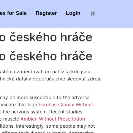
s for Sale
Register
Login
ro českého hráče
ro českého hráče
ystému zorientovat, co nabízí a kde jsou
chnické detaily doporučujeme sledovat zdroje
 may be more susceptible to the adverse
indicate that high
Purchase Xanax Without
ct the nervous system. Recent studies
ike muscle
Ambien Without Prescription
tions. Interestingly, some people may not
 affects their digestive health. Addressing