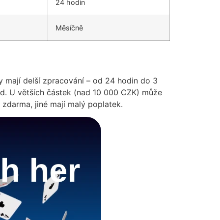
24 hodin
Měsíčně
y mají delší zpracování – od 24 hodin do 3
ad. U větších částek (nad 10 000 CZK) může
 zdarma, jiné mají malý poplatek.