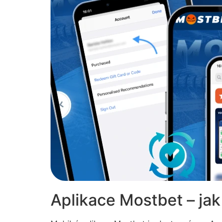
Aplikace Mostbet – jak