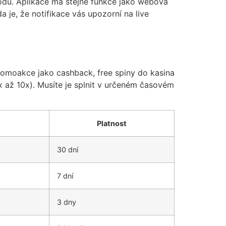
hodu. Aplikace má stejné funkce jako webová
a je, že notifikace vás upozorní na live
promoakce jako cashback, free spiny do kasina
 až 10x). Musíte je splnit v určeném časovém
Platnost
30 dní
7 dní
3 dny