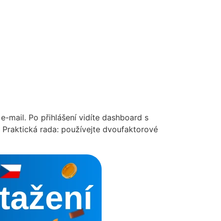
e-mail. Po přihlášení vidíte dashboard s
t. Praktická rada: používejte dvoufaktorové