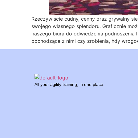
Rzeczywiście cudny, cenny oraz grywalny si
swojego własnego splendoru. Graficznie moż
naszego biura do odwiedzenia podnoszenia l
pochodzące z nimi czy zrobienia, hdy wrogow
All your agility training, in one place.