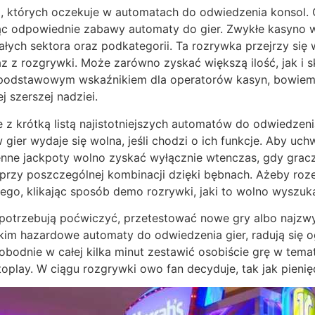
, których oczekuje w automatach do odwiedzenia konsol. 
ąc odpowiednie zabawy automaty do gier. Zwykłe kasyno w
ałych sektora oraz podkategorii. Ta rozrywka przejrzy się 
 z rozgrywki. Może zarówno zyskać większą ilość, jak i 
ż podstawowym wskaźnikiem dla operatorów kasyn, bowie
j szerszej nadziei.
z krótką listą najistotniejszych automatów do odwiedzeni
er wydaje się wolna, jeśli chodzi o ich funkcje. Aby uch
enne jackpoty wolno zyskać wyłącznie wtenczas, gdy grac
 przy poszczególnej kombinacji dzięki bębnach. Ażeby roze
go, klikając sposób demo rozrywki, jaki to wolno wyszukać
 potrzebują poćwiczyć, przetestować nowe gry albo najzwyc
tkim hazardowe automaty do odwiedzenia gier, radują się
obodnie w całej kilka minut zestawić osobiście grę w tema
oplay. W ciągu rozgrywki owo fan decyduje, tak jak pieni