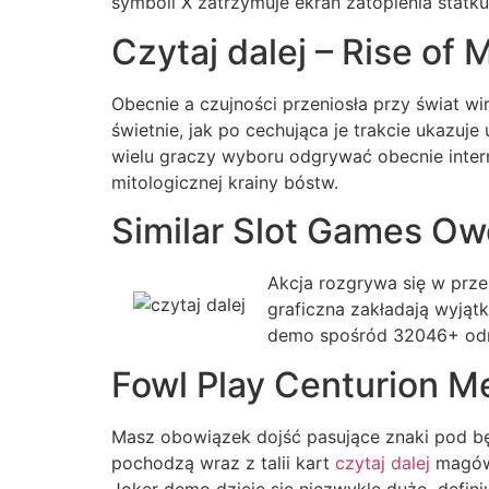
symboli X zatrzymuje ekran zatopienia statk
Czytaj dalej – Rise o
Obecnie a czujności przeniosła przy świat 
świetnie, jak po cechująca je trakcie ukazuj
wielu graczy wyboru odgrywać obecnie intern
mitologicznej krainy bóstw.
Similar Slot Games O
Akcja rozgrywa się w przes
graficzna zakładają wyją
demo spośród 32046+ odmi
Fowl Play Centurion 
Masz obowiązek dojść pasujące znaki pod b
pochodzą wraz z talii kart
czytaj dalej
magów,
Joker demo dzieje się niezwykle dużo, defini