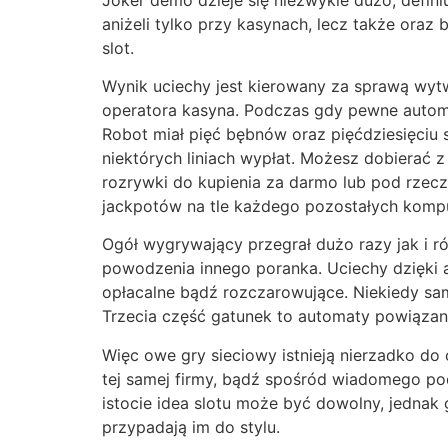
aniżeli tylko przy kasynach, lecz także oraz
slot.
Wynik uciechy jest kierowany za sprawą wytw
operatora kasyna. Podczas gdy pewne automa
Robot miał pięć bębnów oraz pięćdziesięciu
niektórych liniach wypłat. Możesz dobierać 
rozrywki do kupienia za darmo lub pod rzec
jackpotów na tle każdego pozostałych kom
Ogół wygrywający przegrał dużo razy jak i r
powodzenia innego poranka. Uciechy dzięki
opłacalne bądź rozczarowujące. Niekiedy sam
Trzecia część gatunek to automaty powiąza
Więc owe gry sieciowy istnieją nierzadko do 
tej samej firmy, bądź spośród wiadomego po
istocie idea slotu może być dowolny, jednak
przypadają im do stylu.