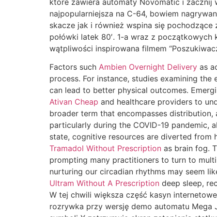
które zawiera automaty Novomatic i zacznij 
najpopularniejsza na C-64, bowiem nagrywan
skacze jak i również wspina się pochodzące
połówki latek 80′. 1-a wraz z początkowych 
wątpliwości inspirowana filmem “Poszukiwacze
Factors such
Ambien Overnight Delivery
as ac
process. For instance, studies examining the
can lead to better physical outcomes. Emerg
Ativan Cheap
and healthcare providers to und
broader term that encompasses distribution,
particularly during the COVID-19 pandemic, 
state, cognitive resources are diverted from 
Tramadol Without Prescription
as brain fog. 
prompting many practitioners to turn to multi
nurturing our circadian rhythms may seem li
Ultram Without A Prescription
deep sleep, rec
W tej chwili większa część kasyn internetow
rozrywka przy wersję demo automatu Mega J