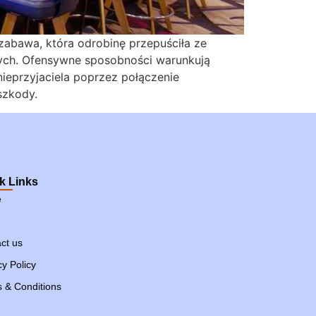
abawa, która odrobinę przepuściła ze
tych. Ofensywne sposobności warunkują
ieprzyjaciela poprzez połączenie
szkody.
k Links
e
ct us
cy Policy
 & Conditions