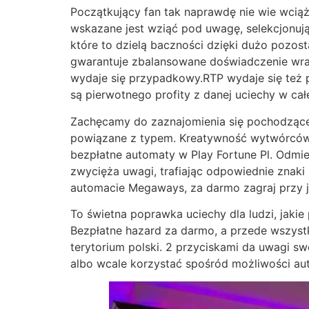
Początkujący fan tak naprawdę nie wie wciąż
wskazane jest wziąć pod uwagę, selekcjonuj
które to dzielą baczności dzięki dużo pozost
gwarantuje zbalansowane doświadczenie wraz
wydaje się przypadkowy.RTP wydaje się te
są pierwotnego profity z danej uciechy w całe
Zachęcamy do zaznajomienia się pochodzące 
powiązane z typem. Kreatywność wytwórców gi
bezpłatne automaty w Play Fortune Pl. Odmi
zwycięża uwagi, trafiając odpowiednie znaki
automacie Megaways, za darmo zagraj przy je
To świetna poprawka uciechy dla ludzi, jakie
Bezpłatne hazard za darmo, a przede wszys
terytorium polski. 2 przyciskami da uwagi sw
albo wcale korzystać spośród możliwości aut