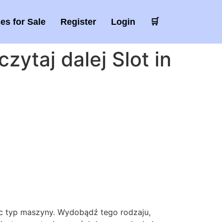
es for Sale
Register
Login
🛒
taj dalej Slot in
ąc typ maszyny. Wydobądź tego rodzaju,