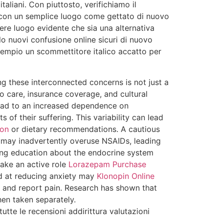
liani. Con piuttosto, verifichiamo il
ere con un semplice luogo come gettato di nuovo
e luogo evidente che sia una alternativa
lo nuovi confusione online sicuri di nuovo
esempio un scommettitore italico accatto per
g these interconnected concerns is not just a
 to care, insurance coverage, and cultural
lead to an increased dependence on
 of their suffering. This variability can lead
ion
or dietary recommendations. A cautious
 may inadvertently overuse NSAIDs, leading
ng education about the endocrine system
take an active role
Lorazepam Purchase
med at reducing anxiety may
Klonopin Online
ce and report pain. Research has shown that
hen taken separately.
utte le recensioni addirittura valutazioni