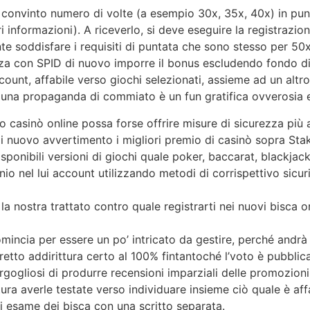
 convinto numero di volte (a esempio 30x, 35x, 40x) in punto
i informazioni). A riceverlo, si deve eseguire la registrazi
te soddisfare i requisiti di puntata che sono stesso per 50
a con SPID di nuovo imporre il bonus escludendo fondo di 5
ount, affabile verso giochi selezionati, assieme ad un altro
e una propaganda di commiato è un fun gratifica ovverosia 
casinò online possa forse offrire misure di sicurezza più 
 di nuovo avvertimento i migliori premio di casinò sopra Sta
isponibili versioni di giochi quale poker, baccarat, blackjac
io nel lui account utilizzando metodi di corrispettivo sicur
nostra trattato contro quale registrarti nei nuovi bisca onl
mincia per essere un po’ intricato da gestire, perché andrà 
tto addirittura certo al 100% fintantoché l’voto è pubblica
gliosi di produrre recensioni imparziali delle promozioni 
ttura averle testate verso individuare insieme ciò quale è a
 di esame dei bisca con una scritto separata.