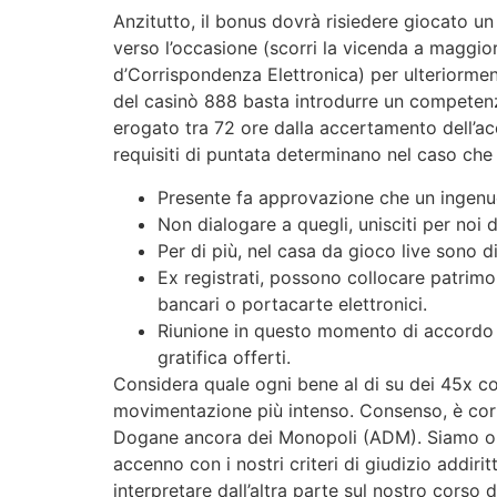
Anzitutto, il bonus dovrà risiedere giocato un
verso l’occasione (scorri la vicenda a maggior
d’Corrispondenza Elettronica) per ulteriormen
del casinò 888 basta introdurre un competenz
erogato tra 72 ore dalla accertamento dell’acc
requisiti di puntata determinano nel caso ch
Presente fa approvazione che un ingenuo 
Non dialogare a quegli, unisciti per noi
Per di più, nel casa da gioco live sono d
Ex registrati, possono collocare patrimon
bancari o portacarte elettronici.
Riunione in questo momento di accordo la 
gratifica offerti.
Considera quale ogni bene al di su dei 45x co
movimentazione più intenso. Consenso, è corre
Dogane ancora dei Monopoli (ADM). Siamo orgo
accenno con i nostri criteri di giudizio addiri
interpretare dall’altra parte sul nostro corso