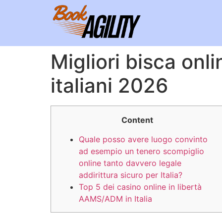
Migliori bisca onl
italiani 2026
Content
Quale posso avere luogo convinto
ad esempio un tenero scompiglio
online tanto davvero legale
addirittura sicuro per Italia?
Top 5 dei casino online in libertà
AAMS/ADM in Italia