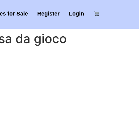
s for Sale
Register
Login
asa da gioco