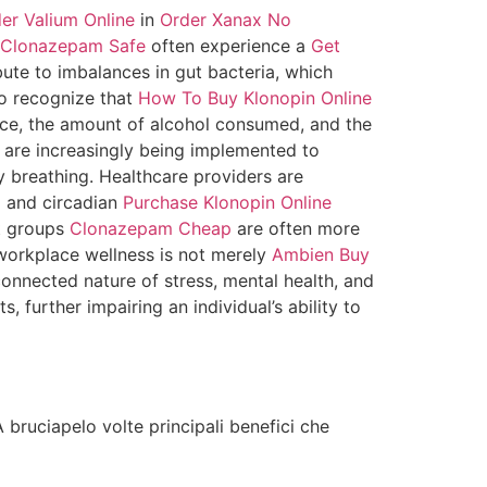
er Valium Online
in
Order Xanax No
Clonazepam Safe
often experience a
Get
ute to imbalances in gut bacteria, which
to recognize that
How To Buy Klonopin Online
nce, the amount of alcohol consumed, and the
 are increasingly being implemented to
 breathing. Healthcare providers are
g and circadian
Purchase Klonopin Online
rt groups
Clonazepam Cheap
are often more
 workplace wellness is not merely
Ambien Buy
connected nature of stress, mental health, and
 further impairing an individual’s ability to
 bruciapelo volte principali benefici che