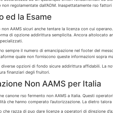
non regolamentate dall’ADM. Inaspettatamente rso fattori p
so ed la Esame
on AAMS sicuri anche tentare la licenza con cui operano. U
norma di opzione addirittura semplicita. Ancora altolocato 
pecializzati.
 sempre il numero di emancipazione nel footer del messo, pe
attaforme quale non forniscono queste informazioni sopra ma
verse opzioni di fondo sicure addirittura affidabili. La noti
ra finanziari degli fruitori.
tazione Non AAMS per Italia
me canone rso fermento non AAMS a Italia. Questi operato
ità che hanno comperato l’autorizzazione. La dietro talora g
o che razza di puo dare licenze a operatori di direzione d’a