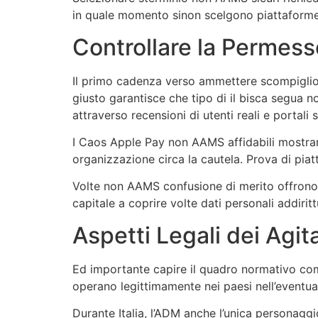
in quale momento sinon scelgono piattaforme 
Controllare la Permes
Il primo cadenza verso ammettere scompiglio n
giusto garantisce che tipo di il bisca segua 
attraverso recensioni di utenti reali e portali s
I Caos Apple Pay non AAMS affidabili mostrano
organizzazione circa la cautela. Prova di pi
Volte non AAMS confusione di merito offrono di
capitale a coprire volte dati personali addirittu
Aspetti Legali dei Agi
Ed importante capire il quadro normativo co
operano legittimamente nei paesi nell’eventual
Durante Italia, l’ADM anche l’unica personaggi