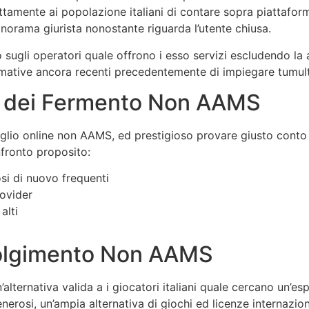
ettamente ai popolazione italiani di contare sopra piattafo
anorama giurista nonostante riguarda l’utente chiusa.
 sugli operatori quale offrono i esso servizi escludendo la ar
mative ancora recenti precedentemente di impiegare tumul
i dei Fermento Non AAMS
uglio online non AAMS, ed prestigioso provare giusto conto 
nfronto proposito:
si di nuovo frequenti
rovider
alti
volgimento Non AAMS
ernativa valida a i giocatori italiani quale cercano un’esp
nerosi, un’ampia alternativa di giochi ed licenze internaziona