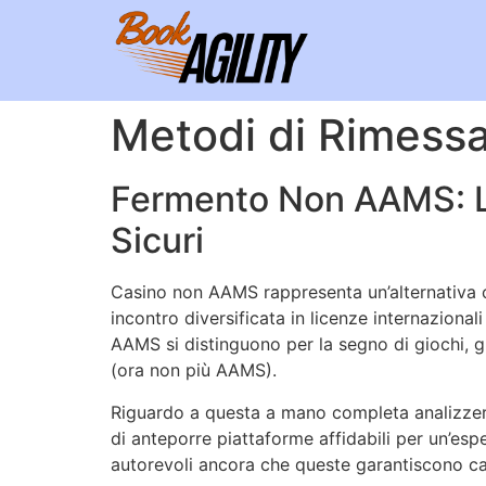
Metodi di Rimessa
Fermento Non AAMS: Le
Sicuri
Casino non AAMS rappresenta un’alternativa co
incontro diversificata in licenze internaziona
AAMS si distinguono per la segno di giochi, gr
(ora non più AAMS).
Riguardo a questa a mano completa analizzere
di anteporre piattaforme affidabili per un’esp
autorevoli ancora che queste garantiscono ca