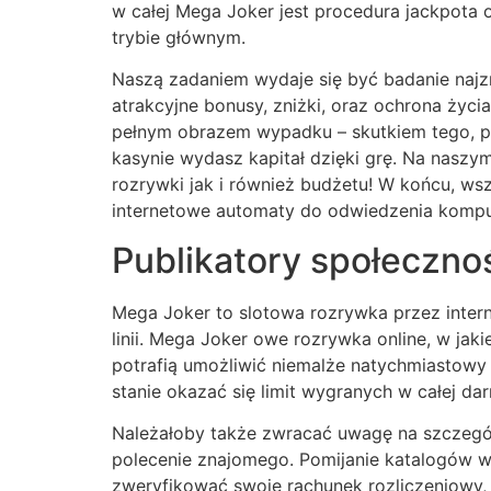
w całej Mega Joker jest procedura jackpota 
trybie głównym.
Naszą zadaniem wydaje się być badanie najzn
atrakcyjne bonusy, zniżki, oraz ochrona życi
pełnym obrazem wypadku – skutkiem tego,
kasynie wydasz kapitał dzięki grę. Na naszy
rozrywki jak i również budżetu! W końcu, ws
internetowe automaty do odwiedzenia kompu
Publikatory społeczno
Mega Joker to slotowa rozrywka przez inter
linii. Mega Joker owe rozrywka online, w jak
potrafią umożliwić niemalże natychmiastowy 
stanie okazać się limit wygranych w całej 
Należałoby także zwracać uwagę na szczegól
polecenie znajomego. Pomijanie katalogów w 
zweryfikować swoje rachunek rozliczeniowy,