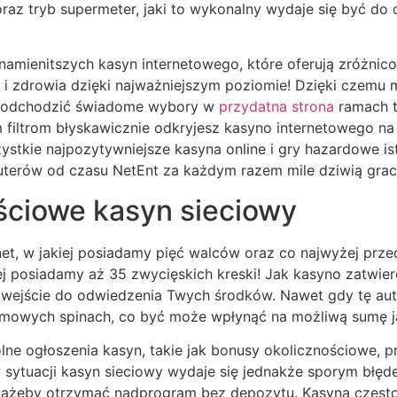
oraz tryb supermeter, jaki to wykonalny wydaje się być d
amienitszych kasyn internetowego, które oferują zróżnico
a i zdrowia dzięki najważniejszym poziomie! Dzięki czemu 
 podchodzić świadome wybory w
przydatna strona
ramach t
m filtrom błyskawicznie odkryjesz kasyno internetowego na
zystkie najpozytywniejsze kasyna online i gry hazardowe i
terów od czasu NetEnt za każdym razem mile dziwią grac
ściowe kasyn sieciowy
net, w jakiej posiadamy pięć walców oraz co najwyżej prz
iej posiadamy aż 35 zwycięskich kreski! Jak kasyno zatwierd
wejście do odwiedzenia Twych środków. Nawet gdy tę automa
darmowych spinach, co być może wpłynąć na możliwą sumę j
ne ogłoszenia kasyn, takie jak bonusy okolicznościowe, p
sytuacji kasyn sieciowy wydaje się jednakże sporym błęde
 ażeby otrzymać nadprogram bez depozytu. Kasyna często