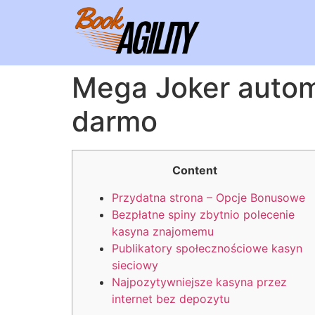
Mega Joker automa
darmo
Content
Przydatna strona – Opcje Bonusowe
Bezpłatne spiny zbytnio polecenie
kasyna znajomemu
Publikatory społecznościowe kasyn
sieciowy
Najpozytywniejsze kasyna przez
internet bez depozytu