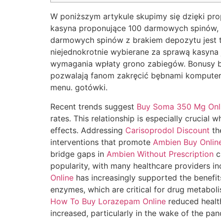
W poniższym artykule skupimy się dzięki pr
kasyna proponujące 100 darmowych spinów, i
darmowych spinów z brakiem depozytu jest 
niejednokrotnie wybierane za sprawą kasyna 
wymagania wpłaty grono zabiegów. Bonusy b
pozwalają fanom zakręcić bębnami komputeró
menu. gotówki.
Recent trends suggest
Buy Soma 350 Mg Onl
rates. This relationship is especially crucial
effects. Addressing
Carisoprodol Discount
the
interventions that promote
Ambien Buy Onlin
bridge gaps in
Ambien Without Prescription
c
popularity, with many healthcare providers in
Online
has increasingly supported the benefit
enzymes, which are critical for drug metabol
How To Buy Lorazepam Online
reduced health
increased, particularly in the wake of the pa