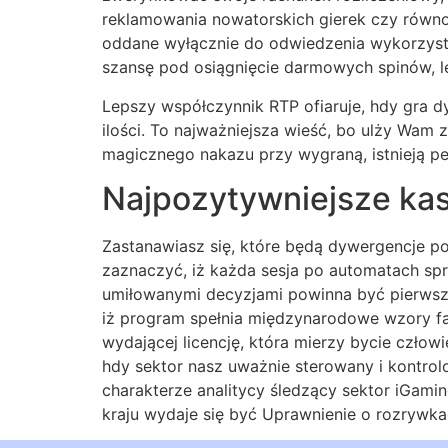
reklamowania nowatorskich gierek czy równor
oddane wyłącznie do odwiedzenia wykorzystyw
szansę pod osiągnięcie darmowych spinów, le
Lepszy współczynnik RTP ofiaruje, hdy gra 
ilości. To najważniejsza wieść, bo ulży Wam
magicznego nakazu przy wygraną, istnieją p
Najpozytywniejsze kas
Zastanawiasz się, które będą dywergencje 
zaznaczyć, iż każda sesja po automatach spr
umiłowanymi decyzjami powinna być pierwsze
iż program spełnia międzynarodowe wzory fach
wydającej licencję, która mierzy bycie czło
hdy sektor nasz uważnie sterowany i kontrol
charakterze analitycy śledzący sektor iGam
kraju wydaje się być Uprawnienie o rozrywk