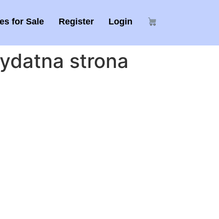
s for Sale
Register
Login
ydatna strona