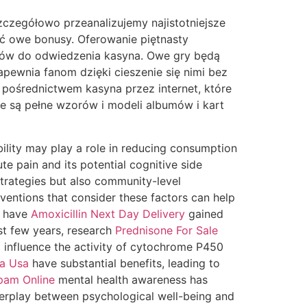
czegółowo przeanalizujemy najistotniejsze
ć owe bonusy. Oferowanie piętnasty
ków do odwiedzenia kasyna.
Owe gry będą
pewnia fanom dzięki cieszenie się nimi bez
ośrednictwem kasyna przez internet, które
 są pełne wzorów i modeli albumów i kart
bility may play a role in reducing consumption
 pain and its potential cognitive side
strategies but also community-level
ventions that consider these factors can help
n have
Amoxicillin Next Day Delivery
gained
ast few years, research
Prednisone For Sale
o influence the activity of cytochrome P450
a Usa
have substantial benefits, leading to
pam Online
mental health awareness has
interplay between psychological well-being and