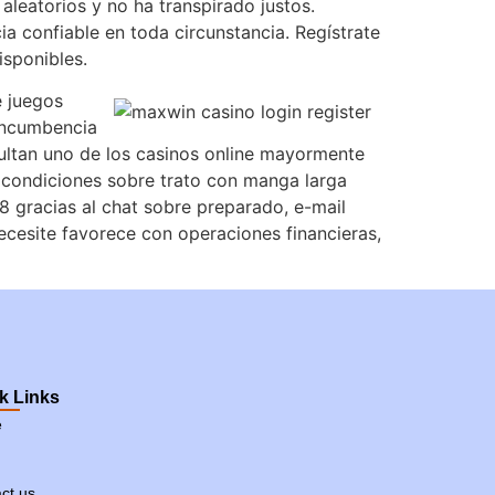
leatorios y no ha transpirado justos.
ia confiable en toda circunstancia. Regístrate
isponibles.
e juegos
 Incumbencia
sultan uno de los casinos online mayormente
 condiciones sobre trato con manga larga
8 gracias al chat sobre preparado, e-mail
ecesite favorece con operaciones financieras,
k Links
e
ct us