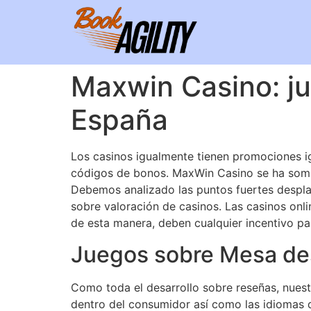
Maxwin Casino: ju
España
Los casinos igualmente tienen promociones ig
códigos de bonos. MaxWin Casino se ha somet
Debemos analizado las puntos fuertes desplaz
sobre valoración de casinos.
Las casinos onl
de esta manera, deben cualquier incentivo par
Juegos sobre Mesa des
Como toda el desarrollo sobre reseñas, nuest
dentro del consumidor así­ como las idiomas 