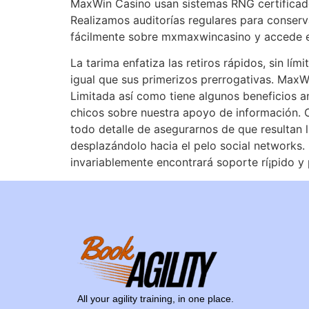
MaxWin Casino usan sistemas RNG certificados
Realizamos auditorías regulares para conserva
fácilmente sobre mxmaxwincasino y accede en
La tarima enfatiza las retiros rápidos, sin lí
igual que sus primerizos prerrogativas. Max
Limitada así­ como tiene algunos beneficios 
chicos sobre nuestra apoyo de información. 
todo detalle de asegurarnos de que resultan l
desplazándolo hacia el pelo social networks.
invariablemente encontrará soporte rí¡pido y
All your agility training, in one place.