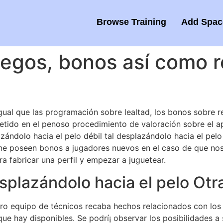
Browse Training
Add Space
egos, bonos así­ como r
ual que las programación sobre lealtad, los bonos sobre r
ido en el penoso procedimiento de valoración sobre el ap
ándolo hacia el pelo débil tal desplazándolo hacia el pel
ine poseen bonos a jugadores nuevos en el caso de que nos 
a fabricar una perfil y empezar a juguetear.
plazándolo hacia el pelo Otra
ro equipo de técnicos recaba hechos relacionados con los 
que hay disponibles. Se podrí¡ observar los posibilidades 