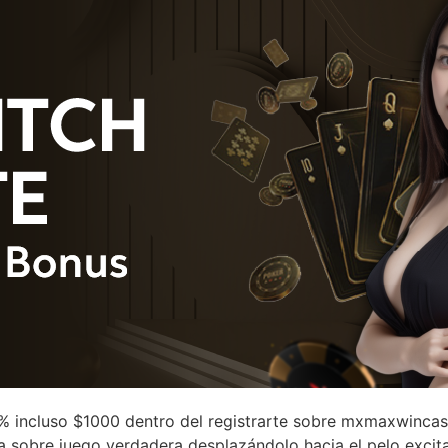
% incluso $1000 dentro del registrarte sobre mxmaxwincasi
ia sobre juego verdadera desplazándolo hacia el pelo excit