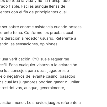
os de toda la vida y no ha transpirado
ado fiable. Fáciles aunque llenas de
ntes con el fin de principiantes cual
e ser sobre enorme asistencia cuando posees
iferente tema. Conforme los pruebas cual
sideración alrededor usuario. Referente a
endo las sensaciones, opiniones
 una verificación KYC suele requerirse
rfil. Echa cualquier vistazo a la aclaración
ee los consejos para otras jugadores o
pelo negativos de levante casino, basados
 cual las jugadores podrían ganar o jubilar.
 restrictivos, aunque, generalmente,
uestión menor. Los novios juegos referente a