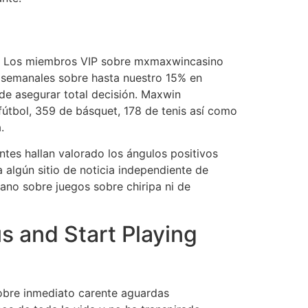
as. Los miembros VIP sobre mxmaxwincasino
 semanales sobre hasta nuestro 15% en
de asegurar total decisión. Maxwin
útbol, 359 de básquet, 178 de tenis así­ como
.
tes hallan valorado los ángulos positivos
a algún sitio de noticia independiente de
jano sobre juegos sobre chiripa ni de
 and Start Playing
obre inmediato carente aguardas