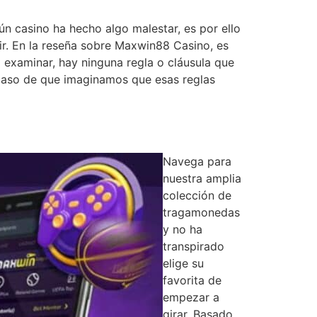
ún casino ha hecho algo malestar, es por ello
ir. En la reseña sobre Maxwin88 Casino, es
examinar, hay ninguna regla o cláusula que
 caso de que imaginamos que esas reglas
Navega para
nuestra amplia
colección de
tragamonedas
y no ha
transpirado
elige su
favorita de
empezar a
girar. Basado