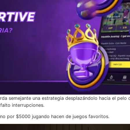
uarda semejante una estrategia desplazándolo hacia el pelo c
falto interrupciones.
ino por $5000 jugando hacen de juegos favoritos.