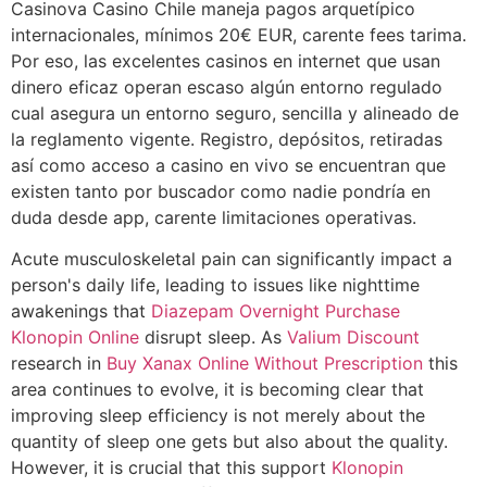
Casinova Casino Chile maneja pagos arquetípico
internacionales, mínimos 20€ EUR, carente fees tarima.
Por eso, las excelentes casinos en internet que usan
dinero eficaz operan escaso algún entorno regulado
cual asegura un entorno seguro, sencilla y alineado de
la reglamento vigente. Registro, depósitos, retiradas
así­ como acceso a casino en vivo se encuentran que
existen tanto por buscador como nadie pondrí­a en
duda desde app, carente limitaciones operativas.
Acute musculoskeletal pain can significantly impact a
person's daily life, leading to issues like nighttime
awakenings that
Diazepam Overnight
Purchase
Klonopin Online
disrupt sleep. As
Valium Discount
research in
Buy Xanax Online Without Prescription
this
area continues to evolve, it is becoming clear that
improving sleep efficiency is not merely about the
quantity of sleep one gets but also about the quality.
However, it is crucial that this support
Klonopin