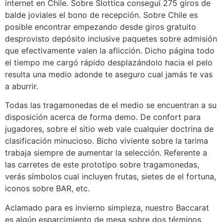
internet en Chile. Sobre Slottica conseguí 275 giros de
balde joviales el bono de recepción. Sobre Chile es
posible encontrar empezando desde giros gratuito
desprovisto depósito inclusive paquetes sobre admisión
que efectivamente valen la aflicción. Dicho página todo
el tiempo me cargó rápido desplazándolo hacia el pelo
resulta una medio adonde te aseguro cual jamás te vas
a aburrir.
Todas las tragamonedas de el medio se encuentran a su
disposición acerca de forma demo. De confort para
jugadores, sobre el sitio web vale cualquier doctrina de
clasificación minucioso. Bicho viviente sobre la tarima
trabaja siempre de aumentar la selección. Referente a
las carretes de este prototipo sobre tragamonedas,
verás símbolos cual incluyen frutas, sietes de el fortuna,
iconos sobre BAR, etc.
Aclamado para es invierno simpleza, nuestro Baccarat
es algún esparcimiento de mesa sobre dos términos